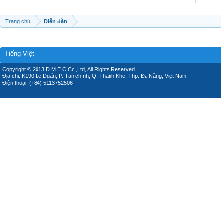
Trang chủ
Diễn đàn
Tiếng Việt
Copyright © 2013 D.M.E.C Co.,Ltd, All Rights Reserved.
Địa chỉ: K190 Lê Duẩn, P. Tân chính, Q. Thanh Khê, Thp. Đà Nẵng, Việt Nam.
Điện thoại: (+84) 5113752506