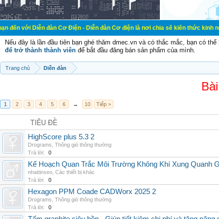
ễn đàn Cơ Điện - Diễn đàn Cơ điện là nơi chia sẽ kiến thức kinh nghiệm trong 
Nếu đây là lần đầu tiên bạn ghé thăm dmec.vn và có thắc mắc, bạn có th
để trở thành thành viên
để bắt đầu đăng bán sản phẩm của mình.
Trang chủ
Diễn đàn
Bài
1
2
3
4
5
6
→
10
Tiếp >
TIÊU ĐỀ
HighScore plus 5.3 2
Drograms
,
Thông gió thông thường
Trả lời:
0
Kế Hoạch Quan Trắc Môi Trường Không Khí Xung Quanh
nhattinseo
,
Các thiết bị khác
Trả lời:
0
Hexagon PPM Coade CADWorx 2025 2
Drograms
,
Thông gió thông thường
Trả lời:
0