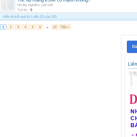
Tốc độ mạng eSIM có mạnh không?
Hà My Nghiêm
,
Liên kết
Trả lời:
0
Hiển thị kết quả từ 1 đến 20 của 200
1
2
3
4
5
6
→
10
Tiếp >
Đă
Liê