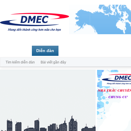
Trang chủ
Diễn đàn
Thành viên
Tìm kiếm diễn đàn
Bài viết gần đây