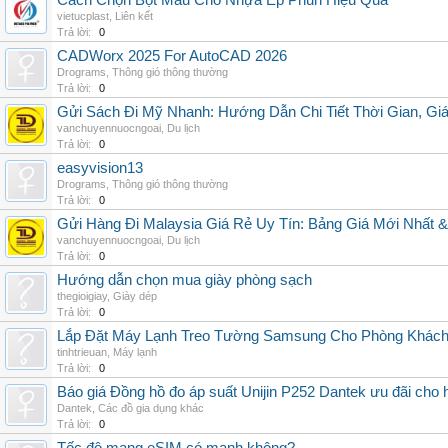
Cách Chọn Bột Màu Cho Nhựa Ép Phun Hiệu Quả
vietucplast
,
Liên kết
Trả lời:
0
CADWorx 2025 For AutoCAD 2026
Drograms
,
Thông gió thông thường
Trả lời:
0
Gửi Sách Đi Mỹ Nhanh: Hướng Dẫn Chi Tiết Thời Gian, G
vanchuyennuocngoai
,
Du lịch
Trả lời:
0
easyvision13
Drograms
,
Thông gió thông thường
Trả lời:
0
Gửi Hàng Đi Malaysia Giá Rẻ Uy Tín: Bảng Giá Mới Nhất 
vanchuyennuocngoai
,
Du lịch
Trả lời:
0
Hướng dẫn chọn mua giày phòng sạch
thegioigiay
,
Giày dép
Trả lời:
0
Lắp Đặt Máy Lạnh Treo Tường Samsung Cho Phòng Khác
tinhtrieuan
,
Máy lạnh
Trả lời:
0
Báo giá Đồng hồ đo áp suất Unijin P252 Dantek ưu đãi cho h
Dantek
,
Các đồ gia dụng khác
Trả lời:
0