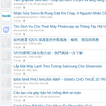
Tấm graphite siêu bền - Giúp tiết kiệm chi phí và tăng năng 
quanglan77
,
Các đồ gia dụng khác
Trả lời:
0
Nhận Sửa Servo Bị Rung Giật Khi Chạy, 8 Nguyên Nhân C
suathietbitudong3011
,
Thiết bị điện
Trả lời:
0
Tìm Dịch Vụ Cho Thuê Máy Photocopy tại Thông Tây Hội U
phuocaninfo
,
Các loại khác
Trả lời:
0
如何挑選 IQOS 保護套的外觀風格：極簡、潮流與商務
mqqrkzmrb
,
Thiết bị điện
Trả lời:
0
SP2S煙彈口味分類介紹：熱門風味一次了解
mqqrkzmrb
,
Thiết bị điện
Trả lời:
0
Lắp Đặt Máy Lạnh Treo Tường Samsung Cho Showroom
tinhtrieuan
,
Máy lạnh
Trả lời:
0
BÁN NHÀ PHÚ NHUẬN 48M² – ĐANG CHO THUÊ 20 TRIỆ
phuongchau
,
Mua bán nhà đất
Trả lời:
0
Cấu tạo của giày bảo hộ chống đinh an toàn
giày bảo hộ ziben
,
Các đồ gia dụng khác
Trả lời:
0