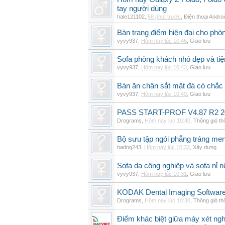
tay người dùng
hale121102
,
58 phút trước
,
Điện thoại Andro
Bàn trang điểm hiện đại cho phò
vyvy937
,
Hôm nay lúc 10:46
,
Giao lưu
Sofa phòng khách nhỏ đẹp và tiện
vyvy937
,
Hôm nay lúc 10:43
,
Giao lưu
Bàn ăn chân sắt mặt đá có chắc
vyvy937
,
Hôm nay lúc 10:40
,
Giao lưu
PASS START-PROF V4.87 R2 2
Drograms
,
Hôm nay lúc 10:40
,
Thông gió t
Bộ sưu tập ngói phẳng tráng me
hadng243
,
Hôm nay lúc 10:32
,
Xây dựng
Sofa da công nghiệp và sofa nỉ n
vyvy937
,
Hôm nay lúc 10:31
,
Giao lưu
KODAK Dental Imaging Software
Drograms
,
Hôm nay lúc 10:30
,
Thông gió t
Điểm khác biệt giữa máy xét ngh