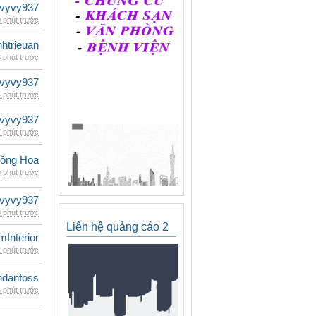
vyvy937
 phút trước
inhtrieuan
 phút trước
vyvy937
 phút trước
vyvy937
 phút trước
ồng Hoa
 phút trước
vyvy937
 phút trước
Liên hệ quảng cáo 2
mInterior
 phút trước
danfoss
 phút trước