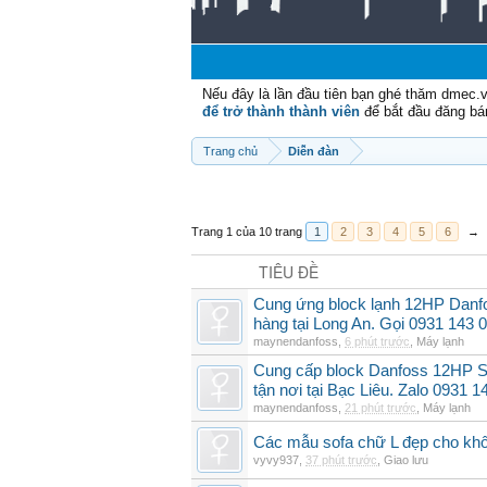
Nếu đây là lần đầu tiên bạn ghé thăm dmec.
để trở thành thành viên
để bắt đầu đăng bá
Trang chủ
Diễn đàn
Trang 1 của 10 trang
1
2
3
4
5
6
→
TIÊU ĐỀ
Cung ứng block lạnh 12HP Danf
hàng tại Long An. Gọi 0931 143 
maynendanfoss
,
6 phút trước
,
Máy lạnh
Cung cấp block Danfoss 12HP S
tận nơi tại Bạc Liêu. Zalo 0931 1
maynendanfoss
,
21 phút trước
,
Máy lạnh
Các mẫu sofa chữ L đẹp cho khô
vyvy937
,
37 phút trước
,
Giao lưu