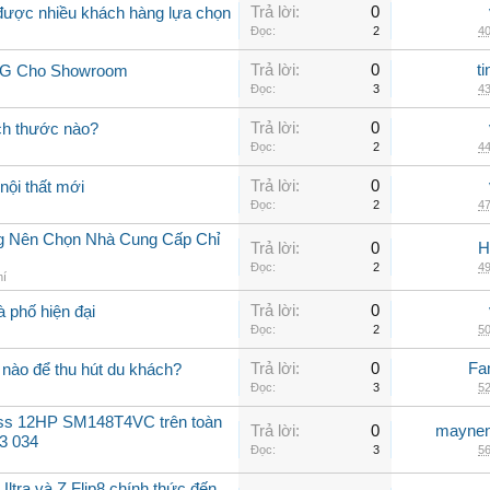
Trả lời:
0
 được nhiều khách hàng lựa chọn
Đọc:
2
40
Trả lời:
0
t
 LG Cho Showroom
Đọc:
3
43
Trả lời:
0
ch thước nào?
Đọc:
2
44
Trả lời:
0
nội thất mới
Đọc:
2
47
ng Nên Chọn Nhà Cung Cấp Chỉ
Trả lời:
0
H
Đọc:
2
49
hí
Trả lời:
0
à phố hiện đại
Đọc:
2
50
Trả lời:
0
Fa
nào để thu hút du khách?
Đọc:
3
52
oss 12HP SM148T4VC trên toàn
Trả lời:
0
maynen
3 034
Đọc:
3
56
ltra và Z Flip8 chính thức đến