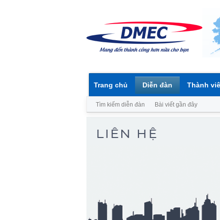
Trang chủ
Diễn đàn
Thành vi
Tìm kiếm diễn đàn
Bài viết gần đây