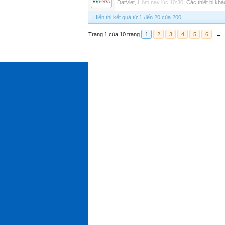
DatViet
,
Hôm nay lúc 10:30
,
Các thiết bị khá
Hiển thị kết quả từ 1 đến 20 của 200
Trang 1 của 10 trang
1
2
3
4
5
6
→