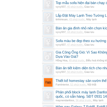
Top mẫu sofa hiện đại bán chạy
vyvy937
,
40 phút trước
,
Giao lưu
Lắp Đặt Máy Lạnh Treo Tường
tinhtrieuan
,
43 phút trước
,
Máy lạnh
Bàn ăn gia đình nhỏ nên chọn kí
vyvy937
,
44 phút trước
,
Giao lưu
Sofa màu be đẹp theo xu hướng 
vyvy937
,
47 phút trước
,
Giao lưu
Gia Công Ống Gió: Vì Sao Khô
Dựa Vào Giá?
Hồng Hoa
,
49 phút trước
,
Điều hoà không k
Bàn ăn tiết kiệm diện tích cho nh
vyvy937
,
50 phút trước
,
Giao lưu
Thiết kế homestay sân vườn thế 
FamInterior
,
52 phút trước
,
Nội thất
Phân phối block máy lạnh Danf
quốc, có sẵn hàng. SĐT 0931 14
maynendanfoss
,
56 phút trước
,
Máy lạnh
Hôm nay Galaxy Z Fold8, Fold8 U