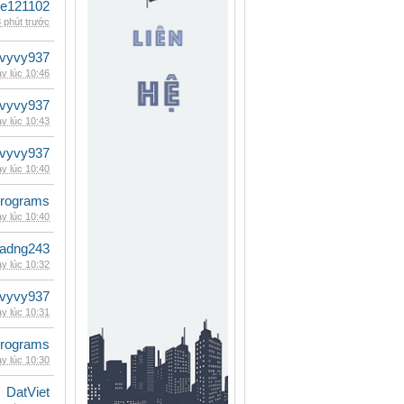
le121102
 phút trước
vyvy937
y lúc 10:46
vyvy937
y lúc 10:43
vyvy937
y lúc 10:40
rograms
y lúc 10:40
adng243
y lúc 10:32
vyvy937
y lúc 10:31
rograms
y lúc 10:30
DatViet