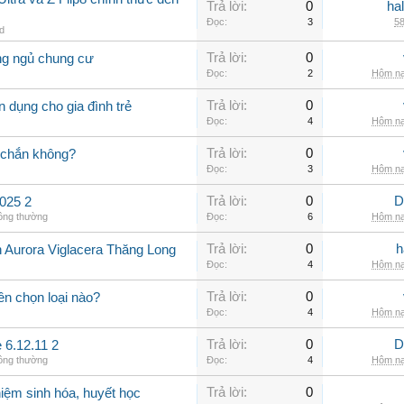
Trả lời:
0
ha
Đọc:
3
58
id
Trả lời:
0
ng ngủ chung cư
Đọc:
2
Hôm na
Trả lời:
0
 dụng cho gia đình trẻ
Đọc:
4
Hôm na
Trả lời:
0
 chắn không?
Đọc:
3
Hôm na
Trả lời:
0
D
025 2
hông thường
Đọc:
6
Hôm na
Trả lời:
0
h
n Aurora Viglacera Thăng Long
Đọc:
4
Hôm na
Trả lời:
0
ên chọn loại nào?
Đọc:
4
Hôm na
Trả lời:
0
D
 6.12.11 2
hông thường
Đọc:
4
Hôm na
Trả lời:
0
iệm sinh hóa, huyết học