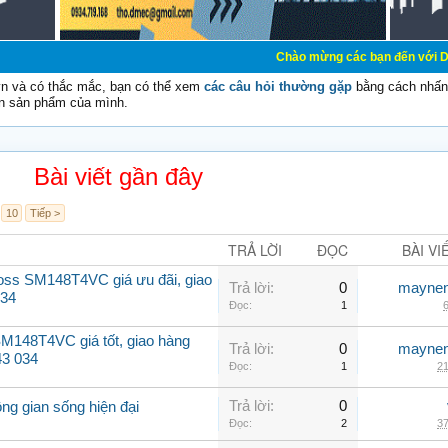
Chào mừng các bạn đến với Diễn đàn Cơ Đ
vn và có thắc mắc, bạn có thể xem
các câu hỏi thường gặp
bằng cách nhấn 
n sản phẩm của mình.
Bài viết gần đây
10
Tiếp >
TRẢ LỜI
ĐỌC
BÀI VI
oss SM148T4VC giá ưu đãi, giao
Trả lời:
0
maynen
034
Đọc:
1
6
M148T4VC giá tốt, giao hàng
Trả lời:
0
maynen
43 034
Đọc:
1
21
Trả lời:
0
ng gian sống hiện đại
Đọc:
2
37