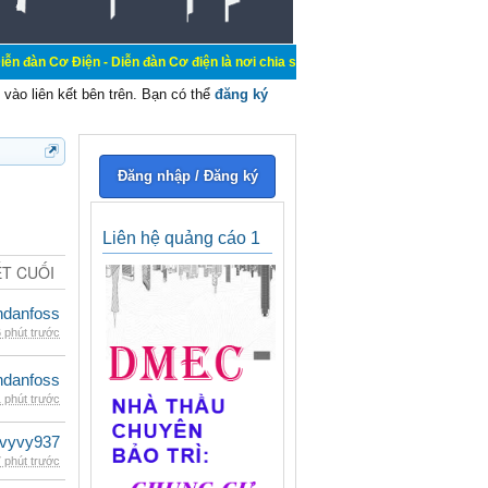
iện - Diễn đàn Cơ điện là nơi chia sẽ kiến thức kinh nghiệm trong lãnh vực cơ
vào liên kết bên trên. Bạn có thể
đăng ký
Đăng nhập / Đăng ký
Liên hệ quảng cáo 1
ẾT CUỐI
danfoss
 phút trước
danfoss
 phút trước
vyvy937
 phút trước