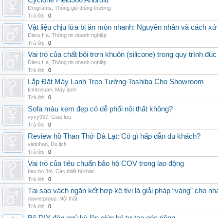
Cyclone Field360 Android
Drograms
,
Thông gió thông thường
Trả lời:
0
Vật liệu chịu lửa bị ăn mòn nhanh: Nguyên nhân và cách xử 
Dieru Ha
,
Thông tin doanh nghiệp
Trả lời:
0
Vai trò của chất bôi trơn khuôn (silicone) trong quy trình đ
Dieru Ha
,
Thông tin doanh nghiệp
Trả lời:
0
Lắp Đặt Máy Lạnh Treo Tường Toshiba Cho Showroom
tinhtrieuan
,
Máy lạnh
Trả lời:
0
Sofa màu kem đẹp có dễ phối nội thất không?
vyvy937
,
Giao lưu
Trả lời:
0
Review hồ Than Thở Đà Lạt: Có gì hấp dẫn du khách?
vietnhan
,
Du lịch
Trả lời:
0
Vai trò của tiêu chuẩn bảo hộ COV trong lao động
bao ho 3m
,
Các thiết bị khác
Trả lời:
0
Tại sao vách ngăn kết hợp kệ tivi là giải pháp “vàng” cho nh
daivietgroup
,
Nội thất
Trả lời:
0