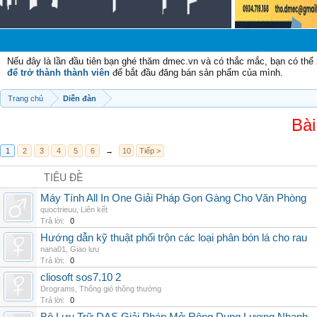
Nếu đây là lần đầu tiên bạn ghé thăm dmec.vn và có thắc mắc, bạn có th
để trở thành thành viên
để bắt đầu đăng bán sản phẩm của mình.
Trang chủ
Diễn đàn
Bài
1
2
3
4
5
6
→
10
Tiếp >
TIÊU ĐỀ
Máy Tính All In One Giải Pháp Gọn Gàng Cho Văn Phòng
quoctrieuu
,
Liên kết
Trả lời:
0
Hướng dẫn kỹ thuật phối trộn các loại phân bón lá cho rau
nana01
,
Giao lưu
Trả lời:
0
cliosoft sos7.10 2
Drograms
,
Thông gió thông thường
Trả lời:
0