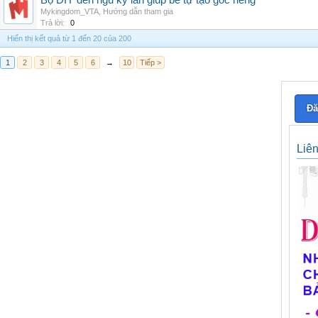
Bộ DIY đèn ngủ kỳ lân giúp bé tự tạo góc riêng
Mykingdom_VTA
,
Hướng dẫn tham gia
Trả lời:
0
Hiển thị kết quả từ 1 đến 20 của 200
1
2
3
4
5
6
→
10
Tiếp >
Đă
Liê