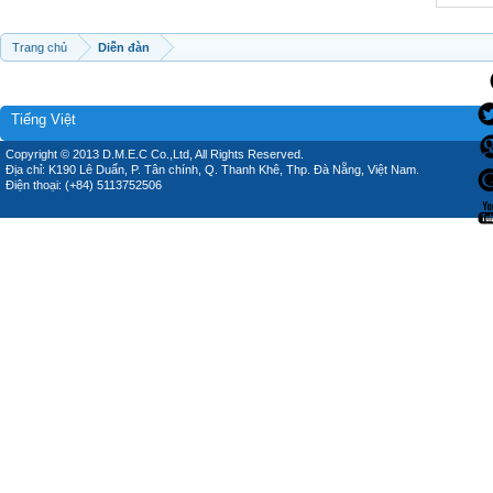
Trang chủ
Diễn đàn
Tiếng Việt
Copyright © 2013 D.M.E.C Co.,Ltd, All Rights Reserved.
Địa chỉ: K190 Lê Duẩn, P. Tân chính, Q. Thanh Khê, Thp. Đà Nẵng, Việt Nam.
Điện thoại: (+84) 5113752506