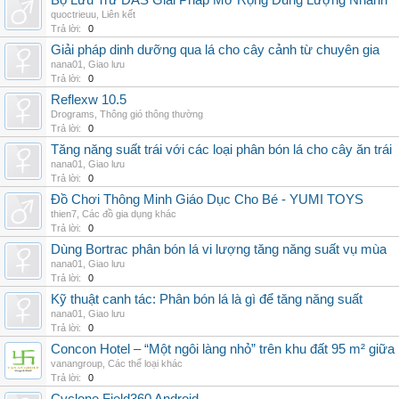
Bộ Lưu Trữ DAS Giải Pháp Mở Rộng Dung Lượng Nhanh
quoctrieuu
,
Liên kết
Trả lời:
0
Giải pháp dinh dưỡng qua lá cho cây cảnh từ chuyên gia
nana01
,
Giao lưu
Trả lời:
0
Reflexw 10.5
Drograms
,
Thông gió thông thường
Trả lời:
0
Tăng năng suất trái với các loại phân bón lá cho cây ăn trái
nana01
,
Giao lưu
Trả lời:
0
Đồ Chơi Thông Minh Giáo Dục Cho Bé - YUMI TOYS
thien7
,
Các đồ gia dụng khác
Trả lời:
0
Dùng Bortrac phân bón lá vi lượng tăng năng suất vụ mùa
nana01
,
Giao lưu
Trả lời:
0
Kỹ thuật canh tác: Phân bón lá là gì để tăng năng suất
nana01
,
Giao lưu
Trả lời:
0
Concon Hotel – “Một ngôi làng nhỏ” trên khu đất 95 m² giữa
vanangroup
,
Các thể loại khác
Trả lời:
0