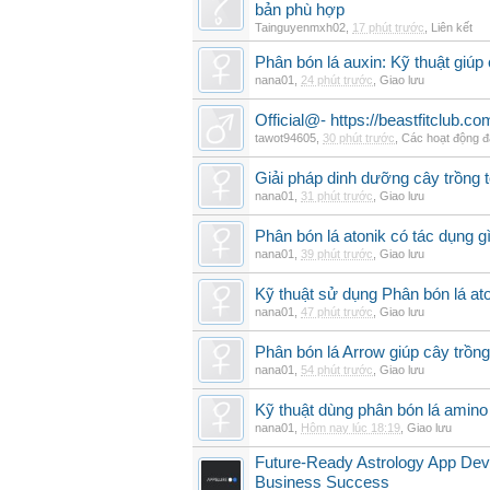
bản phù hợp
Tainguyenmxh02
,
17 phút trước
,
Liên kết
Phân bón lá auxin: Kỹ thuật giúp
nana01
,
24 phút trước
,
Giao lưu
Official@- https://beastfitclub.co
tawot94605
,
30 phút trước
,
Các hoạt động đ
Giải pháp dinh dưỡng cây trồng t
nana01
,
31 phút trước
,
Giao lưu
Phân bón lá atonik có tác dụng g
nana01
,
39 phút trước
,
Giao lưu
Kỹ thuật sử dụng Phân bón lá ato
nana01
,
47 phút trước
,
Giao lưu
Phân bón lá Arrow giúp cây trồn
nana01
,
54 phút trước
,
Giao lưu
Kỹ thuật dùng phân bón lá amino
nana01
,
Hôm nay lúc 18:19
,
Giao lưu
Future-Ready Astrology App De
Business Success