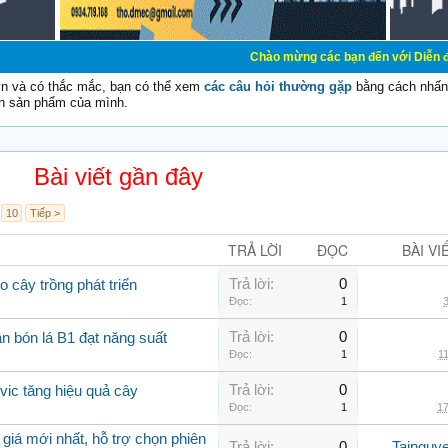
Chào mừng các bạn đến với Diễn đàn Cơ Điện - Di
vn và có thắc mắc, bạn có thể xem
các câu hỏi thường gặp
bằng cách nhấn 
n sản phẩm của mình.
Bài viết gần đây
10
Tiếp >
TRẢ LỜI
ĐỌC
BÀI VI
Trả lời:
0
o cây trồng phát triển
Đọc:
1
3
Trả lời:
0
n bón lá B1 đạt năng suất
Đọc:
1
11
Trả lời:
0
lvic tăng hiệu quả cây
Đọc:
1
17
giá mới nhất, hỗ trợ chọn phiên
Trả lời:
0
Tainguy