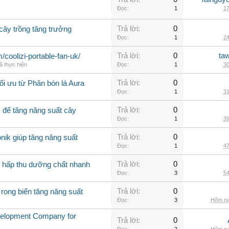
Đọc:
1
17
Trả lời:
0
 cây trồng tăng trưởng
Đọc:
1
24
Trả lời:
0
ta
m/coolizi-portable-fan-uk/
ã thực hiện
Đọc:
1
30
Trả lời:
0
ối ưu từ Phân bón lá Aura
Đọc:
1
31
Trả lời:
0
ì để tăng năng suất cây
Đọc:
1
39
Trả lời:
0
nik giúp tăng năng suất
Đọc:
1
47
Trả lời:
0
g hấp thu dưỡng chất nhanh
Đọc:
3
54
Trả lời:
0
 rong biển tăng năng suất
Đọc:
3
Hôm na
velopment Company for
Trả lời:
0