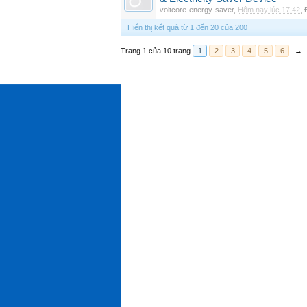
voltcore-energy-saver
,
Hôm nay lúc 17:42
,
Hiển thị kết quả từ 1 đến 20 của 200
Trang 1 của 10 trang
1
2
3
4
5
6
→