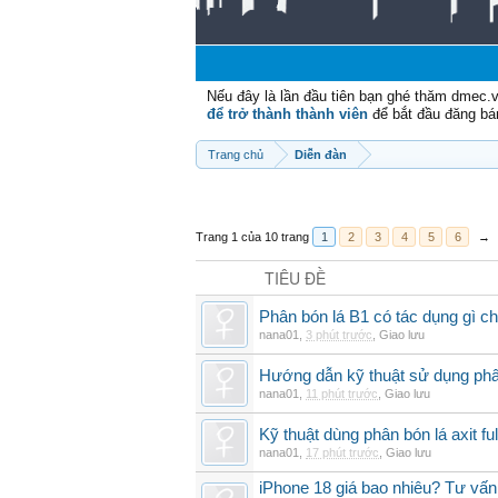
Nếu đây là lần đầu tiên bạn ghé thăm dmec.
để trở thành thành viên
để bắt đầu đăng bá
Trang chủ
Diễn đàn
Trang 1 của 10 trang
1
2
3
4
5
6
→
TIÊU ĐỀ
Phân bón lá B1 có tác dụng gì ch
nana01
,
3 phút trước
,
Giao lưu
Hướng dẫn kỹ thuật sử dụng phâ
nana01
,
11 phút trước
,
Giao lưu
Kỹ thuật dùng phân bón lá axit fu
nana01
,
17 phút trước
,
Giao lưu
iPhone 18 giá bao nhiêu? Tư vấn 