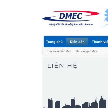
Trang chủ
Diễn đàn
Thành vi
Tìm kiếm diễn đàn
Bài viết gần đây