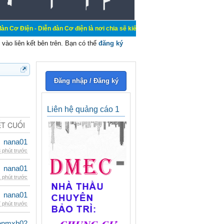
ễn đàn Cơ điện là nơi chia sẽ kiến thức kinh nghiệm trong lãnh vực cơ điện, m
vào liên kết bên trên. Bạn có thể
đăng ký
Đăng nhập / Đăng ký
Liên hệ quảng cáo 1
ẾT CUỐI
nana01
 phút trước
nana01
 phút trước
nana01
 phút trước
enmxh02