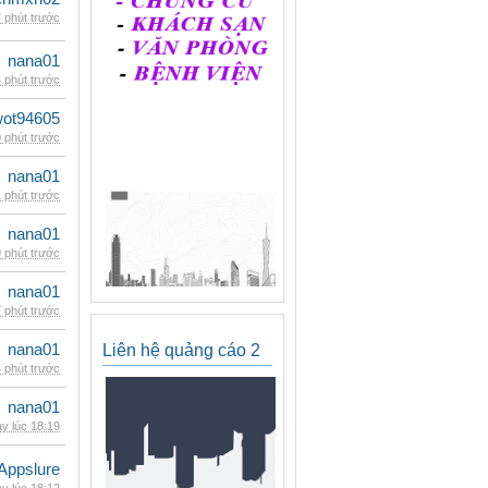
 phút trước
nana01
 phút trước
wot94605
 phút trước
nana01
 phút trước
nana01
 phút trước
nana01
 phút trước
nana01
Liên hệ quảng cáo 2
 phút trước
nana01
y lúc 18:19
Appslure