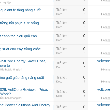
Đọc:
2
Hôm na
nh nghiệp
Trả lời:
0
quelant fe tăng năng suất
Đọc:
3
Hôm na
Trả lời:
0
 trồng hồi phục sức sống
Đọc:
3
Hôm na
Trả lời:
0
t canh tác hiệu quả cao
Đọc:
3
Hôm na
Trả lời:
0
g suất cho cây trồng khỏe
Đọc:
3
Hôm na
voltcor
, VoltCore Energy Saver Cost,
Trả lời:
0
ere to
Đọc:
6
Điều hoà không khí
Hôm na
Trả lời:
0
ino ga3 giúp tăng năng suất
Đọc:
4
Hôm na
voltcor
026: VoltCore Reviews, Price,
Trả lời:
0
y Work?
Đọc:
4
Điều hoà không khí
Hôm na
voltcor
me Power Solutions And Energy
Trả lời:
0