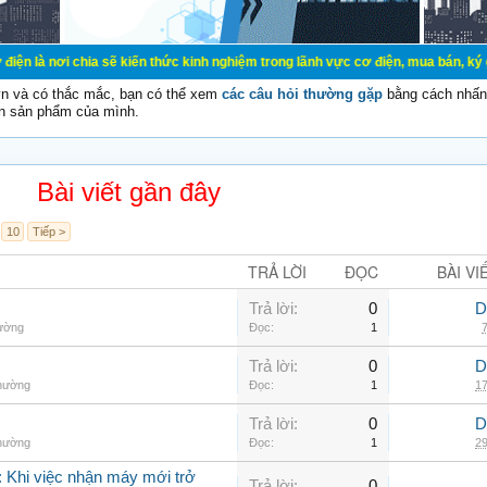
ia sẽ kiến thức kinh nghiệm trong lãnh vực cơ điện, mua bán, ký gửi, cho thuê 
vn và có thắc mắc, bạn có thể xem
các câu hỏi thường gặp
bằng cách nhấn 
n sản phẩm của mình.
Bài viết gần đây
10
Tiếp >
TRẢ LỜI
ĐỌC
BÀI VI
Trả lời:
0
D
hường
Đọc:
1
7
Trả lời:
0
D
thường
Đọc:
1
17
Trả lời:
0
D
thường
Đọc:
1
29
 Khi việc nhận máy mới trở
Trả lời:
0