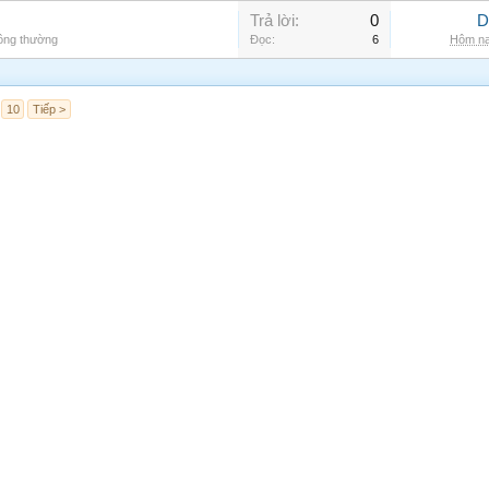
Trả lời:
0
D
hông thường
Đọc:
6
Hôm na
10
Tiếp >