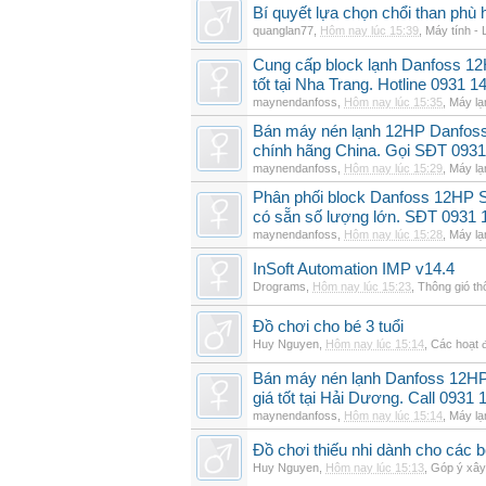
Bí quyết lựa chọn chổi than phù 
quanglan77
,
Hôm nay lúc 15:39
,
Máy tính - 
Cung cấp block lạnh Danfoss 1
tốt tại Nha Trang. Hotline 0931 1
maynendanfoss
,
Hôm nay lúc 15:35
,
Máy lạ
Bán máy nén lạnh 12HP Danfo
chính hãng China. Gọi SĐT 0931
maynendanfoss
,
Hôm nay lúc 15:29
,
Máy lạ
Phân phối block Danfoss 12HP 
có sẵn số lượng lớn. SĐT 0931 
maynendanfoss
,
Hôm nay lúc 15:28
,
Máy lạ
InSoft Automation IMP v14.4
Drograms
,
Hôm nay lúc 15:23
,
Thông gió t
Đồ chơi cho bé 3 tuổi
Huy Nguyen
,
Hôm nay lúc 15:14
,
Các hoạt đ
Bán máy nén lạnh Danfoss 12H
giá tốt tại Hải Dương. Call 0931 
maynendanfoss
,
Hôm nay lúc 15:14
,
Máy lạ
Đồ chơi thiếu nhi dành cho các bé 
Huy Nguyen
,
Hôm nay lúc 15:13
,
Góp ý xây