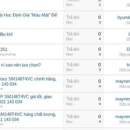
Đọc:
1
31
ài Học Định Giá "Máu Mặt" Để
Trả lời:
0
hyunda
Đọc:
3
51
Trả lời:
0
dầu khí
Đọc:
4
53
Trả lời:
0
D
C251
hông thường
Đọc:
3
Hôm na
Trả lời:
0
t
 vì sao nên lựa chọn?
Đọc:
3
Hôm na
nfoss SM148T4VC chính hãng,
Trả lời:
0
maynen
31 143 034
Đọc:
4
Hôm na
nh
P SM148T4VC giá tốt, giao
Trả lời:
0
maynen
0931 143 034
Đọc:
4
Hôm na
nh
 SM148T4VC hàng chất lượng,
Trả lời:
0
maynen
31 143 034
Đọc:
4
Hôm na
nh