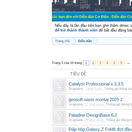
Chào mừng các bạn đến với Diễn đàn Cơ Điện - Diễn đàn Cơ điện là nơi ch
Nếu đây là lần đầu tiên bạn ghé thăm dmec.
để trở thành thành viên
để bắt đầu đăng bá
Trang chủ
Diễn đàn
Trang 1 của 10 trang
1
2
3
4
5
6
→
TIÊU ĐỀ
Catalyst Professional v.3.3.5
Drograms
,
7 phút trước
,
Thông gió thông t
geosoft oasis montaj 2025 2
Drograms
,
17 phút trước
,
Thông gió thông 
Paladine DesignBase 6.2
Drograms
,
29 phút trước
,
Thông gió thông 
Đập hộp Galaxy Z Fold8 đợt đầu: