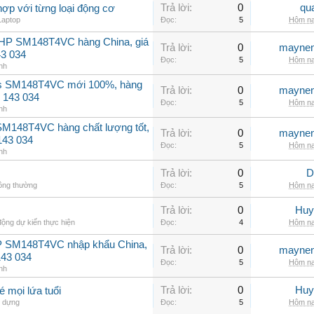
Trả lời:
0
qu
hợp với từng loại động cơ
Laptop
Đọc:
5
Hôm na
2HP SM148T4VC hàng China, giá
Trả lời:
0
maynen
43 034
Đọc:
5
Hôm na
nh
ss SM148T4VC mới 100%, hàng
Trả lời:
0
maynen
 143 034
Đọc:
5
Hôm na
nh
SM148T4VC hàng chất lượng tốt,
Trả lời:
0
maynen
143 034
Đọc:
5
Hôm na
nh
Trả lời:
0
D
hông thường
Đọc:
5
Hôm na
Trả lời:
0
Huy
ộng dự kiến thực hiện
Đọc:
4
Hôm na
P SM148T4VC nhập khẩu China,
Trả lời:
0
maynen
143 034
Đọc:
5
Hôm na
nh
Trả lời:
0
Huy
mọi lứa tuổi
 dựng
Đọc:
5
Hôm na