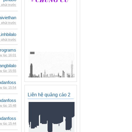
 phút trước
iviethan
 phút trước
Linhbilalo
 phút trước
rograms
y lúc 16:01
rangbilalo
y lúc 15:55
danfoss
y lúc 15:54
Liên hệ quảng cáo 2
danfoss
y lúc 15:48
danfoss
y lúc 15:44