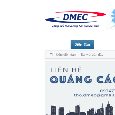
Trang chủ
Diễn đàn
Thành vi
Tìm kiếm diễn đàn
Bài viết gần đây