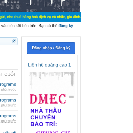
hàng hoá dịch vụ cá nhân, gia đình. Mua bán, ký gửi, cho thuê thiết bị hệ thố
vào liên kết bên trên. Bạn có thể
đăng ký
Đăng nhập / Đăng ký
Liên hệ quảng cáo 1
ẾT CUỐI
rograms
 phút trước
rograms
 phút trước
rograms
 phút trước
pthao6