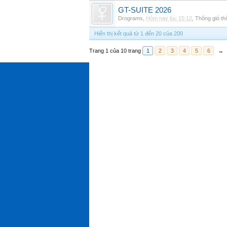
GT-SUITE 2026
Drograms
,
Hôm nay lúc 15:12
,
Thông gió t
Hiển thị kết quả từ 1 đến 20 của 200
Trang 1 của 10 trang
1
2
3
4
5
6
→