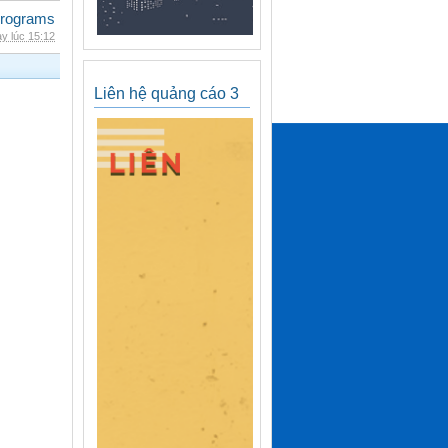
rograms
y lúc 15:12
Liên hệ quảng cáo 3