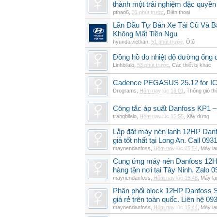
thành một trải nghiệm đặc quyền
pthao6
,
31 phút trước
,
Điện thoại
Lần Đầu Tự Bán Xe Tải Cũ Và B
Không Mất Tiền Ngu
hyundaiviethan
,
51 phút trước
,
Ôtô
Đồng hồ đo nhiệt độ đường ống 
Linhbilalo
,
53 phút trước
,
Các thiết bị khác
Cadence PEGASUS 25.12 for I
Drograms
,
Hôm nay lúc 16:01
,
Thông gió t
Công tắc áp suất Danfoss KP1 –
trangbilalo
,
Hôm nay lúc 15:55
,
Xây dựng
Lắp đặt máy nén lạnh 12HP Da
giá tốt nhất tại Long An. Call 09
maynendanfoss
,
Hôm nay lúc 15:54
,
Máy lạ
Cung ứng máy nén Danfoss 12H
hàng tận nơi tại Tây Ninh. Zalo 
maynendanfoss
,
Hôm nay lúc 15:48
,
Máy lạ
Phân phối block 12HP Danfoss
giá rẻ trên toàn quốc. Liên hệ 09
maynendanfoss
,
Hôm nay lúc 15:44
,
Máy lạ