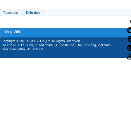
Trang chủ
Diễn đàn
Tiếng Việt
Copyright © 2013 D.M.E.C Co.,Ltd, All Rights Reserved.
Địa chỉ: K190 Lê Duẩn, P. Tân chính, Q. Thanh Khê, Thp. Đà Nẵng, Việt Nam.
Điện thoại: (+84) 5113752506