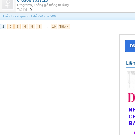
cliosoft sos7.10
Drograms
,
Thông gió thông thường
Trả lời:
0
Hiển thị kết quả từ 1 đến 20 của 200
1
2
3
4
5
6
→
10
Tiếp >
Đă
Liê