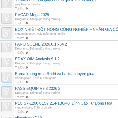
Vì sao nên chọn giày bảo hộ giá rẻ chính hãng?
giày bảo hộ
,
Liên kết
Trả lời:
0
PVCAD Mega 2025
Drograms
,
Thông gió thông thường
Trả lời:
0
BOX NHIỆT ĐỐT NÓNG CÔNG NGHIỆP – NHẬN GIA C
vattunganhnhiet
,
Máy móc công nghiệp
Trả lời:
0
FARO SCENE 2026.0.1 x64 2
Drograms
,
Thông gió thông thường
Trả lời:
0
EDAX OIM Analysis 9.1 2
Drograms
,
Thông gió thông thường
Trả lời:
0
Barca khong mua Rodri va bai toan tuyen giua
davidnguyen
,
Thiết bị chơi game
Trả lời:
0
PASS EQUIP V3.8 2026 2
Drograms
,
Thông gió thông thường
Trả lời:
0
PLC S7-1200 6ES7 214-1BG40: Đỉnh Cao Tự Động Hóa
vyquantriweb
,
Thiết bị cơ điện
Trả lời:
0