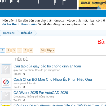
Nếu đây là lần đầu tiên bạn ghé thăm dmec.vn và có thắc mắc, bạn có th
để trở thành thành viên
để bắt đầu đăng bán sản phẩm của mình.
Trang chủ
Diễn đàn
Bài
1
2
3
4
5
6
→
10
Tiếp >
TIÊU ĐỀ
Cấu tạo của giày bảo hộ chống đinh an toàn
giày bảo hộ ziben
,
Các đồ gia dụng khác
Trả lời:
0
Cách Chọn Bột Màu Cho Nhựa Ép Phun Hiệu Quả
vietucplast
,
Liên kết
Trả lời:
0
CADWorx 2025 For AutoCAD 2026
Drograms
,
Thông gió thông thường
Trả lời:
0