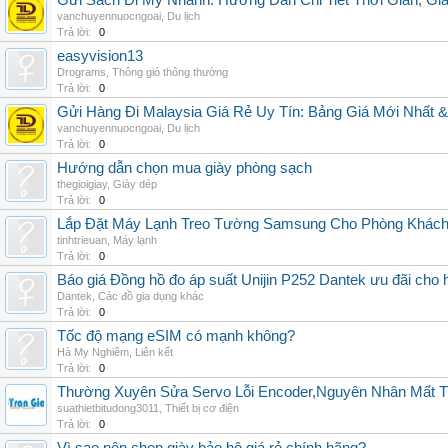
Gửi Sách Đi Mỹ Nhanh: Hướng Dẫn Chi Tiết Thời Gian, G
vanchuyennuocngoai
,
Du lịch
Trả lời:
0
easyvision13
Drograms
,
Thông gió thông thường
Trả lời:
0
Gửi Hàng Đi Malaysia Giá Rẻ Uy Tín: Bảng Giá Mới Nhất 
vanchuyennuocngoai
,
Du lịch
Trả lời:
0
Hướng dẫn chọn mua giày phòng sạch
thegioigiay
,
Giày dép
Trả lời:
0
Lắp Đặt Máy Lạnh Treo Tường Samsung Cho Phòng Khác
tinhtrieuan
,
Máy lạnh
Trả lời:
0
Báo giá Đồng hồ đo áp suất Unijin P252 Dantek ưu đãi cho h
Dantek
,
Các đồ gia dụng khác
Trả lời:
0
Tốc độ mạng eSIM có mạnh không?
Hà My Nghiêm
,
Liên kết
Trả lời:
0
Thường Xuyên Sửa Servo Lỗi Encoder,Nguyên Nhân Mất T
suathietbitudong3011
,
Thiết bị cơ điện
Trả lời:
0