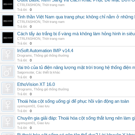
Outfit Basic Kém Sang Và Cách Khắc Phục Để Mặc Đơn 
CTRLFASHION
,
Thời trang nam
Trả lời:
0
Tinh thần Việt Nam qua trang phục không chỉ nằm ở những 
CTRLFASHION
,
Thời trang nam
Trả lời:
0
Cách tẩy áo trắng bị ố vàng mà không làm hỏng hình in siêu
CTRLFASHION
,
Thời trang nam
Trả lời:
0
InSoft Automation IMP v14.4
Drograms
,
Thông gió thông thường
Trả lời:
0
Vai trò của tủ điện năng lượng mặt trời trong hệ thống điện m
Saigonsolar
,
Các thiết bị khác
Trả lời:
0
EthoVision XT 16.0
Drograms
,
Thông gió thông thường
Trả lời:
0
Thoái hóa cột sống uống gì để phục hồi vận động an toàn
uyenuyen01
,
Giao lưu
Trả lời:
0
Chuyên gia giải đáp: Thoái hóa cột sống thắt lưng nên làm g
uyenuyen01
,
Giao lưu
Trả lời:
0