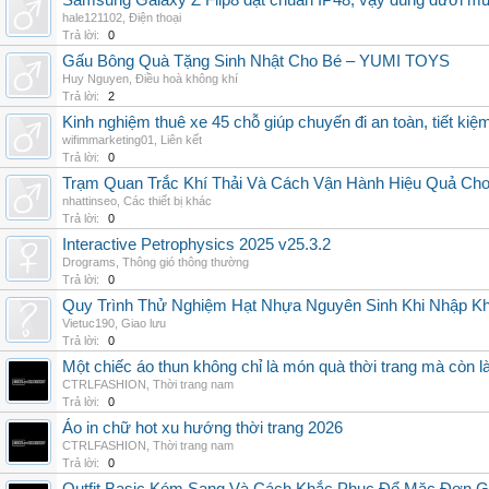
Samsung Galaxy Z Flip8 đạt chuẩn IP48, vậy dùng dưới m
hale121102
,
Điện thoại
Trả lời:
0
Gấu Bông Quà Tặng Sinh Nhật Cho Bé – YUMI TOYS
Huy Nguyen
,
Điều hoà không khí
Trả lời:
2
Kinh nghiệm thuê xe 45 chỗ giúp chuyến đi an toàn, tiết kiệ
wifimmarketing01
,
Liên kết
Trả lời:
0
Trạm Quan Trắc Khí Thải Và Cách Vận Hành Hiệu Quả Ch
nhattinseo
,
Các thiết bị khác
Trả lời:
0
Interactive Petrophysics 2025 v25.3.2
Drograms
,
Thông gió thông thường
Trả lời:
0
Quy Trình Thử Nghiệm Hạt Nhựa Nguyên Sinh Khi Nhập K
Vietuc190
,
Giao lưu
Trả lời:
0
Một chiếc áo thun không chỉ là món quà thời trang mà còn 
CTRLFASHION
,
Thời trang nam
Trả lời:
0
Áo in chữ hot xu hướng thời trang 2026
CTRLFASHION
,
Thời trang nam
Trả lời:
0