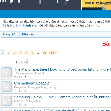
Nếu đây là lần đầu tiên bạn ghé thăm dmec.vn và có thắc mắc, bạn có th
để trở thành thành viên
để bắt đầu đăng bán sản phẩm của mình.
Trang chủ
Diễn đàn
Bài
1
2
3
4
5
6
→
10
Tiếp >
TIÊU ĐỀ
The Manor apartment looking for 3 bedrooms fully furnitur
z3nguyenphong
,
Phụ kiện
Trả lời:
5
CosmothermX2022 2
Drograms
,
Thông gió thông thường
Trả lời:
0
Samsung Galaxy Z Fold8: Camera không quá nhiều nhưng 
hale121102
,
Điện thoại
Trả lời:
0