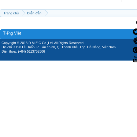
Trang chủ
Diễn đàn
Tiếng Việt
Copyright © 2013 D.M.E.C Co.,Ltd, All Rights Reserved.
Địa chỉ: K190 Lê Duẩn, P. Tân chính, Q. Thanh Khê, Thp. Đà Nẵng, Việt Nam.
Điện thoại: (+84) 5113752506