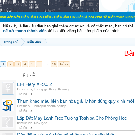
ễn đàn Cơ Điện - Diễn đàn Cơ điện là nơi chia sẽ kiến thức kinh nghiệm trong 
Nếu đây là lần đầu tiên bạn ghé thăm dmec.vn và có thắc mắc, bạn có th
để trở thành thành viên
để bắt đầu đăng bán sản phẩm của mình.
Trang chủ
Diễn đàn
Bài
1
2
3
4
5
6
→
10
Tiếp >
TIÊU ĐỀ
EFI Fiery XF9.0 2
Drograms
,
Thông gió thông thường
Trả lời:
0
Tham khảo mẫu biên bản hòa giải ly hôn đúng quy định mới
luatsuspt
,
Thông tin doanh nghiệp
Trả lời:
0
Lắp Đặt Máy Lạnh Treo Tường Toshiba Cho Phòng Học
tinhtrieuan
,
Máy lạnh
Trả lời:
0