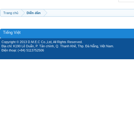
Trang chủ
Diễn đàn
Tiếng Việt
Copyright © 2013 D.M.E.C Co.,Ltd, All Rights Reserved.
Địa chỉ: K190 Lê Duẩn, P. Tân chính, Q. Thanh Khê, Thp. Đà Nẵng, Việt Nam.
Điện thoại: (+84) 5113752506