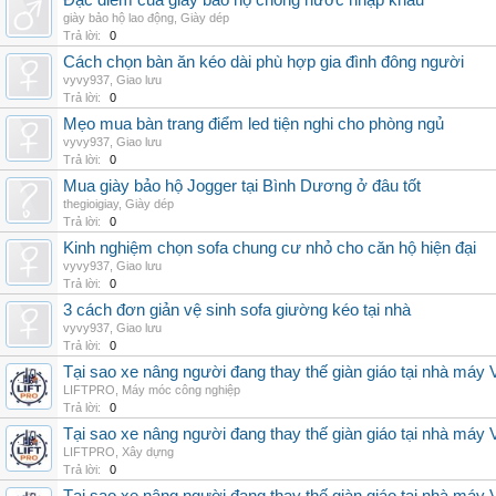
Đặc điểm của giày bảo hộ chống nước nhập khẩu
giày bảo hộ lao động
,
Giày dép
Trả lời:
0
Cách chọn bàn ăn kéo dài phù hợp gia đình đông người
vyvy937
,
Giao lưu
Trả lời:
0
Mẹo mua bàn trang điểm led tiện nghi cho phòng ngủ
vyvy937
,
Giao lưu
Trả lời:
0
Mua giày bảo hộ Jogger tại Bình Dương ở đâu tốt
thegioigiay
,
Giày dép
Trả lời:
0
Kinh nghiệm chọn sofa chung cư nhỏ cho căn hộ hiện đại
vyvy937
,
Giao lưu
Trả lời:
0
3 cách đơn giản vệ sinh sofa giường kéo tại nhà
vyvy937
,
Giao lưu
Trả lời:
0
Tại sao xe nâng người đang thay thế giàn giáo tại nhà máy
LIFTPRO
,
Máy móc công nghiệp
Trả lời:
0
Tại sao xe nâng người đang thay thế giàn giáo tại nhà máy
LIFTPRO
,
Xây dựng
Trả lời:
0