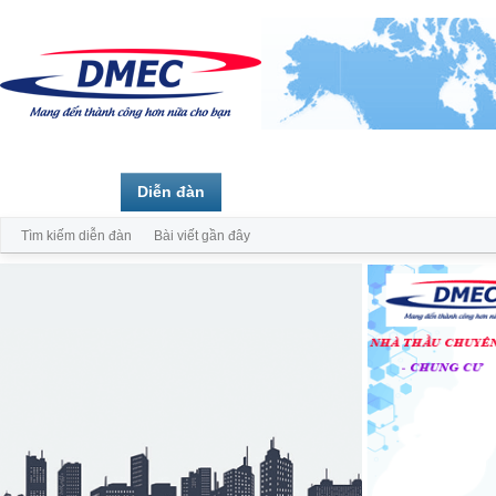
Trang chủ
Diễn đàn
Thành viên
Tìm kiếm diễn đàn
Bài viết gần đây