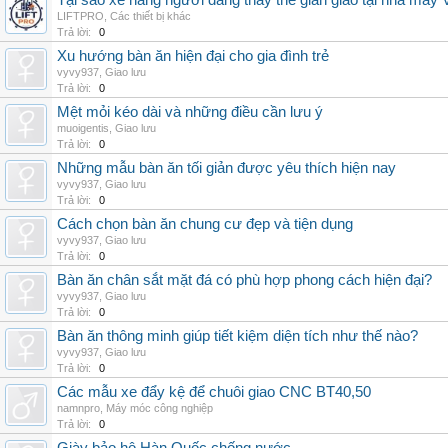
Tại sao xe nâng người đang thay thế giàn giáo tại nhà máy
LIFTPRO
,
Các thiết bị khác
Trả lời:
0
Xu hướng bàn ăn hiện đại cho gia đình trẻ
vyvy937
,
Giao lưu
Trả lời:
0
Mệt mỏi kéo dài và những điều cần lưu ý
muoigentis
,
Giao lưu
Trả lời:
0
Những mẫu bàn ăn tối giản được yêu thích hiện nay
vyvy937
,
Giao lưu
Trả lời:
0
Cách chọn bàn ăn chung cư đẹp và tiện dụng
vyvy937
,
Giao lưu
Trả lời:
0
Bàn ăn chân sắt mặt đá có phù hợp phong cách hiện đại?
vyvy937
,
Giao lưu
Trả lời:
0
Bàn ăn thông minh giúp tiết kiệm diện tích như thế nào?
vyvy937
,
Giao lưu
Trả lời:
0
Các mẫu xe đẩy kệ để chuôi giao CNC BT40,50
namnpro
,
Máy móc công nghiệp
Trả lời:
0