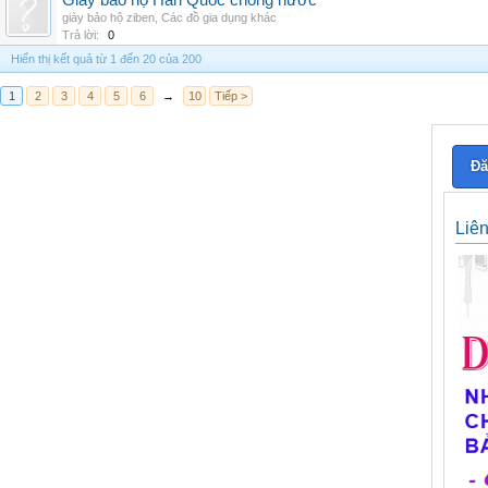
Giày bảo hộ Hàn Quốc chống nước
giày bảo hộ ziben
,
Các đồ gia dụng khác
Trả lời:
0
Hiển thị kết quả từ 1 đến 20 của 200
1
2
3
4
5
6
→
10
Tiếp >
Đă
Liê