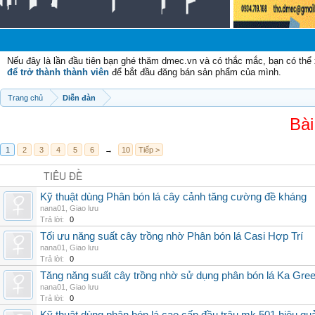
C
Nếu đây là lần đầu tiên bạn ghé thăm dmec.vn và có thắc mắc, bạn có th
để trở thành thành viên
để bắt đầu đăng bán sản phẩm của mình.
Trang chủ
Diễn đàn
Bài
1
2
3
4
5
6
→
10
Tiếp >
TIÊU ĐỀ
Kỹ thuật dùng Phân bón lá cây cảnh tăng cường đề kháng
nana01
,
Giao lưu
Trả lời:
0
Tối ưu năng suất cây trồng nhờ Phân bón lá Casi Hợp Trí
nana01
,
Giao lưu
Trả lời:
0
Tăng năng suất cây trồng nhờ sử dụng phân bón lá Ka Gre
nana01
,
Giao lưu
Trả lời:
0