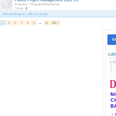
Plexos Project Management 2026 9.0
Drograms
,
Thông gió thông thường
Trả lời:
0
Hiển thị kết quả từ 1 đến 20 của 200
1
2
3
4
5
6
→
10
Tiếp >
Đă
Liê