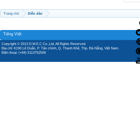
Trang chủ
Diễn đàn
Tiếng Việt
Copyright © 2013 D.M.E.C Co.,Ltd, All Rights Reserved.
Địa chỉ: K190 Lê Duẩn, P. Tân chính, Q. Thanh Khê, Thp. Đà Nẵng, Việt Nam.
Điện thoại: (+84) 5113752506