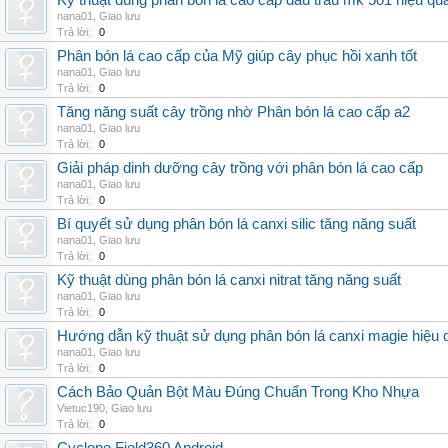
Kỹ thuật dùng phân bón lá cao cấp đầu trâu mk 501 hiệu qu
nana01
,
Giao lưu
Trả lời:
0
Phân bón lá cao cấp của Mỹ giúp cây phục hồi xanh tốt
nana01
,
Giao lưu
Trả lời:
0
Tăng năng suất cây trồng nhờ Phân bón lá cao cấp a2
nana01
,
Giao lưu
Trả lời:
0
Giải pháp dinh dưỡng cây trồng với phân bón lá cao cấp
nana01
,
Giao lưu
Trả lời:
0
Bí quyết sử dụng phân bón lá canxi silic tăng năng suất
nana01
,
Giao lưu
Trả lời:
0
Kỹ thuật dùng phân bón lá canxi nitrat tăng năng suất
nana01
,
Giao lưu
Trả lời:
0
Hướng dẫn kỹ thuật sử dụng phân bón lá canxi magie hiệu 
nana01
,
Giao lưu
Trả lời:
0
Cách Bảo Quản Bột Màu Đúng Chuẩn Trong Kho Nhựa
Vietuc190
,
Giao lưu
Trả lời:
0