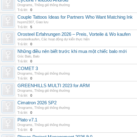
Cyclone Field360 Android
Drograms
,
Thông gió thông thường
Trả lời:
0
Couple Tattoos Ideas for Partners Who Want Matching Ink
huyen2307
,
Giao lưu
Trả lời:
5
Orosteel Erfahrungen 2026 – Preis, Vorteile & Wo kaufen
orosteelkaufen
,
Các hoạt động dự kiến thực hiện
Trả lời:
0
Những điều nên biết trước khi mua một chiếc balo mới
Góc Balo
,
Balo
Trả lời:
0
COMET 3
Drograms
,
Thông gió thông thường
Trả lời:
0
GREENHILLS MULTI 2023 for ARM
Drograms
,
Thông gió thông thường
Trả lời:
0
Cimatron 2026 SP2
Drograms
,
Thông gió thông thường
Trả lời:
0
Plato v7.1
Drograms
,
Thông gió thông thường
Trả lời:
0