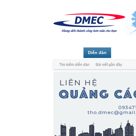
Trang chủ
Diễn đàn
Thành vi
Tìm kiếm diễn đàn
Bài viết gần đây