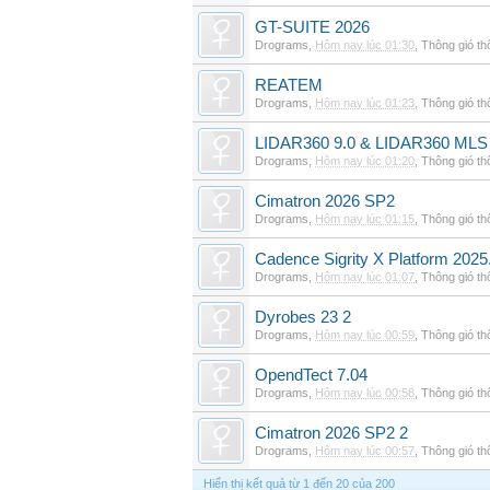
GT-SUITE 2026
Drograms
,
Hôm nay lúc 01:30
,
Thông gió t
REATEM
Drograms
,
Hôm nay lúc 01:23
,
Thông gió t
LIDAR360 9.0 & LIDAR360 MLS 
Drograms
,
Hôm nay lúc 01:20
,
Thông gió t
Cimatron 2026 SP2
Drograms
,
Hôm nay lúc 01:15
,
Thông gió t
Cadence Sigrity X Platform 2025
Drograms
,
Hôm nay lúc 01:07
,
Thông gió t
Dyrobes 23 2
Drograms
,
Hôm nay lúc 00:59
,
Thông gió t
OpendTect 7.04
Drograms
,
Hôm nay lúc 00:58
,
Thông gió t
Cimatron 2026 SP2 2
Drograms
,
Hôm nay lúc 00:57
,
Thông gió t
Hiển thị kết quả từ 1 đến 20 của 200