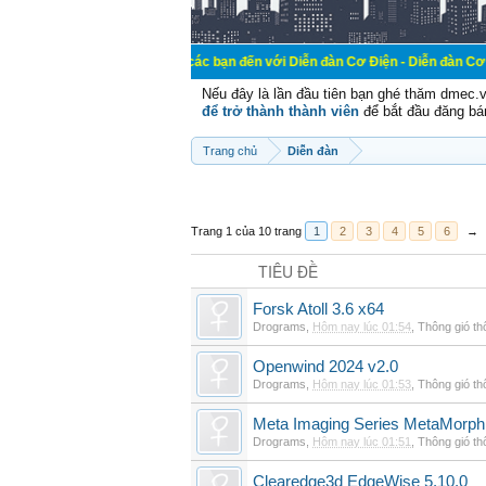
Chào mừng các bạn đến với Diễn đàn Cơ Điện - Diễn đàn Cơ điện là nơi chi
Nếu đây là lần đầu tiên bạn ghé thăm dmec.
để trở thành thành viên
để bắt đầu đăng bá
Trang chủ
Diễn đàn
Trang 1 của 10 trang
1
2
3
4
5
6
→
TIÊU ĐỀ
Forsk Atoll 3.6 x64
Drograms
,
Hôm nay lúc 01:54
,
Thông gió t
Openwind 2024 v2.0
Drograms
,
Hôm nay lúc 01:53
,
Thông gió t
Meta Imaging Series MetaMorph
Drograms
,
Hôm nay lúc 01:51
,
Thông gió t
Clearedge3d EdgeWise 5.10.0