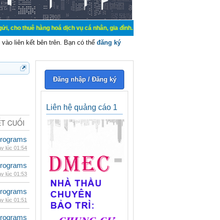
hàng hoá dịch vụ cá nhân, gia đình. Mua bán, ký gửi, cho thuê thiết bị hệ thốn
vào liên kết bên trên. Bạn có thể
đăng ký
Đăng nhập / Đăng ký
Liên hệ quảng cáo 1
ẾT CUỐI
rograms
y lúc 01:54
rograms
y lúc 01:53
rograms
y lúc 01:51
rograms