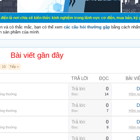
a sẽ kiến thức kinh nghiệm trong lãnh vực cơ điện, mua bán, ký gửi, cho thuê 
vn và có thắc mắc, bạn có thể xem
các câu hỏi thường gặp
bằng cách nhấn 
n sản phẩm của mình.
Bài viết gần đây
10
Tiếp >
TRẢ LỜI
ĐỌC
BÀI VI
Trả lời:
0
D
hông thường
Đọc:
14
Hôm na
Trả lời:
0
D
hông thường
Đọc:
7
Hôm na
Trả lời:
0
D
hông thường
Đọc:
9
Hôm na
Trả lời:
0
D