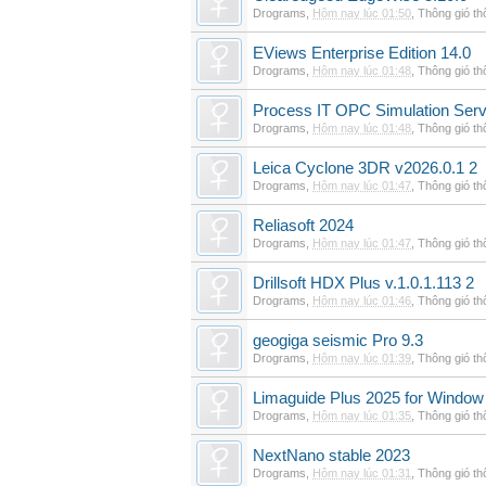
Drograms
,
Hôm nay lúc 01:50
,
Thông gió t
EViews Enterprise Edition 14.0
Drograms
,
Hôm nay lúc 01:48
,
Thông gió t
Process IT OPC Simulation Serv
Drograms
,
Hôm nay lúc 01:48
,
Thông gió t
Leica Cyclone 3DR v2026.0.1 2
Drograms
,
Hôm nay lúc 01:47
,
Thông gió t
Reliasoft 2024
Drograms
,
Hôm nay lúc 01:47
,
Thông gió t
Drillsoft HDX Plus v.1.0.1.113 2
Drograms
,
Hôm nay lúc 01:46
,
Thông gió t
geogiga seismic Pro 9.3
Drograms
,
Hôm nay lúc 01:39
,
Thông gió t
Limaguide Plus 2025 for Window
Drograms
,
Hôm nay lúc 01:35
,
Thông gió t
NextNano stable 2023
Drograms
,
Hôm nay lúc 01:31
,
Thông gió t