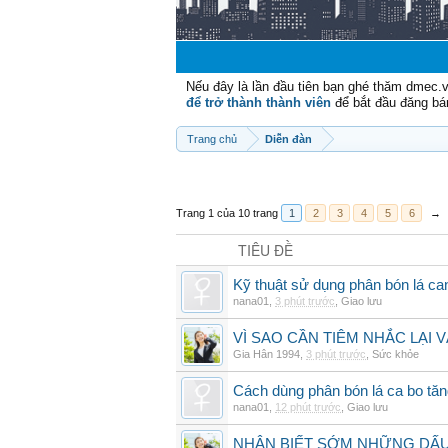
Nếu đây là lần đầu tiên bạn ghé thăm dmec.
để trở thành thành viên
để bắt đầu đăng bá
Trang chủ
Diễn đàn
Trang 1 của 10 trang
1
2
3
4
5
6
→
TIÊU ĐỀ
Kỹ thuật sử dụng phân bón lá ca
nana01
,
3 phút trước
,
Giao lưu
VÌ SAO CẦN TIÊM NHẮC LẠI 
Gia Hân 1994
,
3 phút trước
,
Sức khỏe
Cách dùng phân bón lá ca bo tă
nana01
,
12 phút trước
,
Giao lưu
NHẬN BIẾT SỚM NHỮNG DẤU 