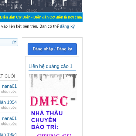
 Điện - Diễn đàn Cơ điện là nơi chia sẽ kiến thức kinh nghiệm trong lãnh vực c
vào liên kết bên trên. Bạn có thể
đăng ký
Đăng nhập / Đăng ký
Liên hệ quảng cáo 1
ẾT CUỐI
nana01
 phút trước
Hân 1994
 phút trước
nana01
 phút trước
Hân 1994