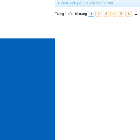
Hiển thị kết quả từ 1 đến 20 của 200
Trang 1 của 10 trang
1
2
3
4
5
6
→