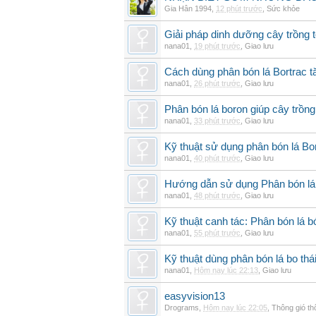
Gia Hân 1994
,
12 phút trước
,
Sức khỏe
Giải pháp dinh dưỡng cây trồng 
nana01
,
19 phút trước
,
Giao lưu
Cách dùng phân bón lá Bortrac t
nana01
,
26 phút trước
,
Giao lưu
Phân bón lá boron giúp cây trồng
nana01
,
33 phút trước
,
Giao lưu
Kỹ thuật sử dụng phân bón lá Bo
nana01
,
40 phút trước
,
Giao lưu
Hướng dẫn sử dụng Phân bón lá 
nana01
,
48 phút trước
,
Giao lưu
Kỹ thuật canh tác: Phân bón lá
nana01
,
55 phút trước
,
Giao lưu
Kỹ thuật dùng phân bón lá bo thá
nana01
,
Hôm nay lúc 22:13
,
Giao lưu
easyvision13
Drograms
,
Hôm nay lúc 22:05
,
Thông gió t