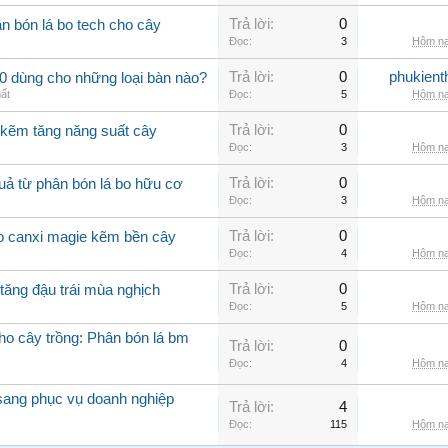
Trả lời:
0
n bón lá bo tech cho cây
Đọc:
3
Hôm na
Trả lời:
0
phukient
0 dùng cho những loại bàn nào?
hất
Đọc:
5
Hôm na
Trả lời:
0
 kẽm tăng năng suất cây
Đọc:
3
Hôm na
Trả lời:
0
uả từ phân bón lá bo hữu cơ
Đọc:
3
Hôm na
Trả lời:
0
bo canxi magie kẽm bền cây
Đọc:
4
Hôm na
Trả lời:
0
tăng đậu trái mùa nghịch
Đọc:
5
Hôm na
cho cây trồng: Phân bón lá bm
Trả lời:
0
Đọc:
4
Hôm na
 sang phục vụ doanh nghiệp
Trả lời:
4
Đọc:
115
Hôm na