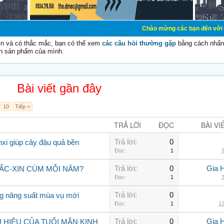
Chào mừng các bạn đến với Diễn đàn Cơ
vn và có thắc mắc, bạn có thể xem
các câu hỏi thường gặp
bằng cách nhấn 
n sản phẩm của mình.
Bài viết gần đây
10
Tiếp >
TRẢ LỜI
ĐỌC
BÀI VI
Trả lời:
0
nxi giúp cây đậu quả bền
Đọc:
1
3
Trả lời:
0
Gia 
VẮC-XIN CÚM MỖI NĂM?
Đọc:
1
3
Trả lời:
0
ng năng suất mùa vụ mới
Đọc:
1
12
Trả lời:
0
Gia 
HIỆU CỦA TUỔI MÃN KINH