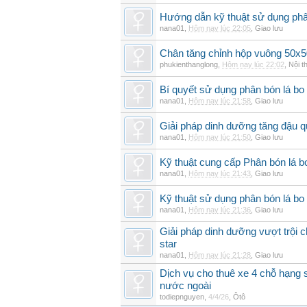
Hướng dẫn kỹ thuật sử dụng phâ
nana01
,
Hôm nay lúc 22:05
,
Giao lưu
Chân tăng chỉnh hộp vuông 50x5
phukienthanglong
,
Hôm nay lúc 22:02
,
Nội t
Bí quyết sử dụng phân bón lá bo
nana01
,
Hôm nay lúc 21:58
,
Giao lưu
Giải pháp dinh dưỡng tăng đậu q
nana01
,
Hôm nay lúc 21:50
,
Giao lưu
Kỹ thuật cung cấp Phân bón lá 
nana01
,
Hôm nay lúc 21:43
,
Giao lưu
Kỹ thuật sử dụng phân bón lá bo 
nana01
,
Hôm nay lúc 21:36
,
Giao lưu
Giải pháp dinh dưỡng vượt trội 
star
nana01
,
Hôm nay lúc 21:28
,
Giao lưu
Dịch vụ cho thuê xe 4 chỗ hạng
nước ngoài
todiepnguyen
,
4/4/26
,
Ôtô