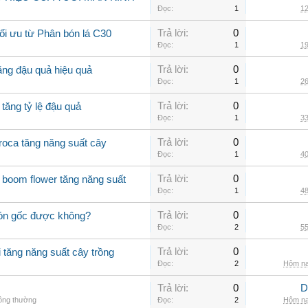
Đọc:
1
12
Trả lời:
0
tối ưu từ Phân bón lá C30
Đọc:
1
19
Trả lời:
0
ăng đậu quả hiệu quả
Đọc:
1
26
Trả lời:
0
 tăng tỷ lệ đậu quả
Đọc:
1
33
Trả lời:
0
roca tăng năng suất cây
Đọc:
1
40
Trả lời:
0
boom flower tăng năng suất
Đọc:
1
48
Trả lời:
0
 bón gốc được không?
Đọc:
2
55
Trả lời:
0
i tăng năng suất cây trồng
Đọc:
2
Hôm na
Trả lời:
0
D
hông thường
Đọc:
2
Hôm na