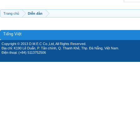
Trang chủ
Diễn đàn
Tiếng Việt
Copyright © 2013 D.M.E.C Co.,Ltd, All Rights Reserved.
Địa chỉ: K190 Lê Duẩn, P. Tân chính, Q. Thanh Khê, Thp. Đà Nẵng, Việt Nam.
Điện thoại: (+84) 5113752506