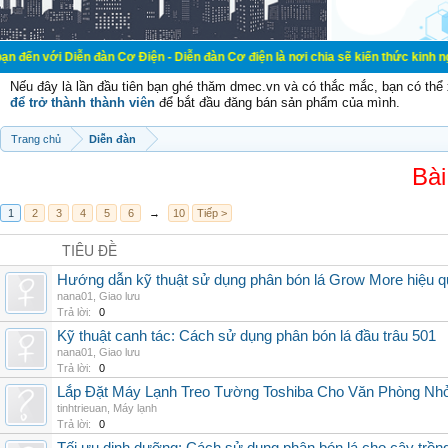
ễn đàn Cơ Điện - Diễn đàn Cơ điện là nơi chia sẽ kiến thức kinh nghiệm trong l
Nếu đây là lần đầu tiên bạn ghé thăm dmec.vn và có thắc mắc, bạn có th
để trở thành thành viên
để bắt đầu đăng bán sản phẩm của mình.
Trang chủ
Diễn đàn
Bài
1
2
3
4
5
6
→
10
Tiếp >
TIÊU ĐỀ
Hướng dẫn kỹ thuật sử dụng phân bón lá Grow More hiệu q
nana01
,
Giao lưu
Trả lời:
0
Kỹ thuật canh tác: Cách sử dụng phân bón lá đầu trâu 501
nana01
,
Giao lưu
Trả lời:
0
Lắp Đặt Máy Lạnh Treo Tường Toshiba Cho Văn Phòng Nh
tinhtrieuan
,
Máy lạnh
Trả lời:
0