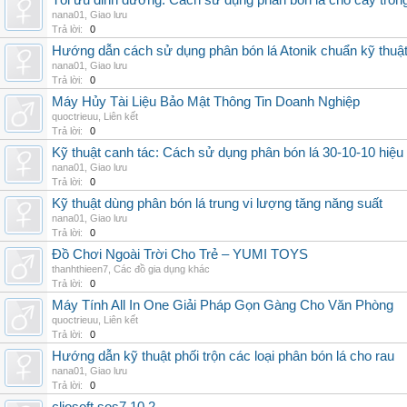
Tối ưu dinh dưỡng: Cách sử dụng phân bón lá cho cây trồn
nana01
,
Giao lưu
Trả lời:
0
Hướng dẫn cách sử dụng phân bón lá Atonik chuẩn kỹ thuậ
nana01
,
Giao lưu
Trả lời:
0
Máy Hủy Tài Liệu Bảo Mật Thông Tin Doanh Nghiệp
quoctrieuu
,
Liên kết
Trả lời:
0
Kỹ thuật canh tác: Cách sử dụng phân bón lá 30-10-10 hiệu
nana01
,
Giao lưu
Trả lời:
0
Kỹ thuật dùng phân bón lá trung vi lượng tăng năng suất
nana01
,
Giao lưu
Trả lời:
0
Đồ Chơi Ngoài Trời Cho Trẻ – YUMI TOYS
thanhthieen7
,
Các đồ gia dụng khác
Trả lời:
0
Máy Tính All In One Giải Pháp Gọn Gàng Cho Văn Phòng
quoctrieuu
,
Liên kết
Trả lời:
0
Hướng dẫn kỹ thuật phối trộn các loại phân bón lá cho rau
nana01
,
Giao lưu
Trả lời:
0