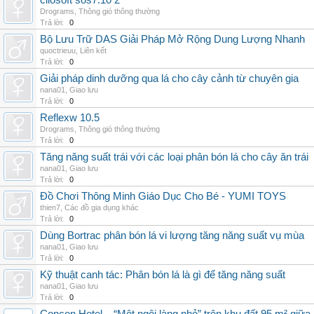
cliosoft sos7.10 2
Drograms
,
Thông gió thông thường
Trả lời:
0
Bộ Lưu Trữ DAS Giải Pháp Mở Rộng Dung Lượng Nhanh
quoctrieuu
,
Liên kết
Trả lời:
0
Giải pháp dinh dưỡng qua lá cho cây cảnh từ chuyên gia
nana01
,
Giao lưu
Trả lời:
0
Reflexw 10.5
Drograms
,
Thông gió thông thường
Trả lời:
0
Tăng năng suất trái với các loại phân bón lá cho cây ăn trái
nana01
,
Giao lưu
Trả lời:
0
Đồ Chơi Thông Minh Giáo Dục Cho Bé - YUMI TOYS
thien7
,
Các đồ gia dụng khác
Trả lời:
0
Dùng Bortrac phân bón lá vi lượng tăng năng suất vụ mùa
nana01
,
Giao lưu
Trả lời:
0
Kỹ thuật canh tác: Phân bón lá là gì để tăng năng suất
nana01
,
Giao lưu
Trả lời:
0