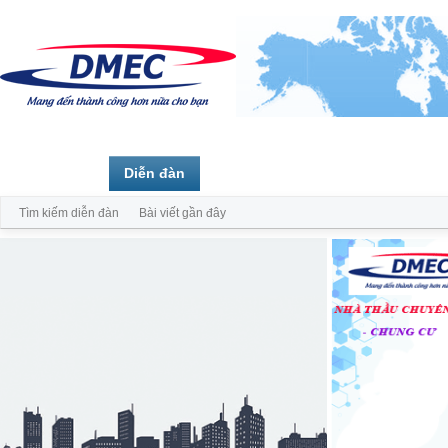
Trang chủ
Diễn đàn
Thành viên
Tìm kiếm diễn đàn
Bài viết gần đây