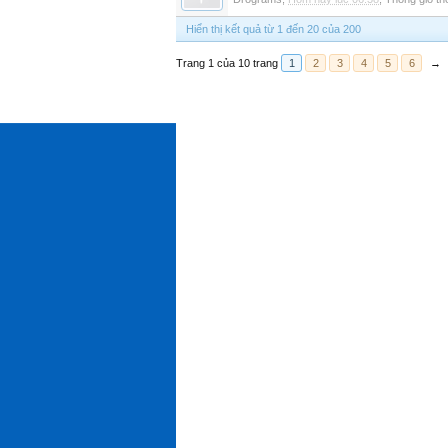
Hiển thị kết quả từ 1 đến 20 của 200
Trang 1 của 10 trang
1
2
3
4
5
6
→