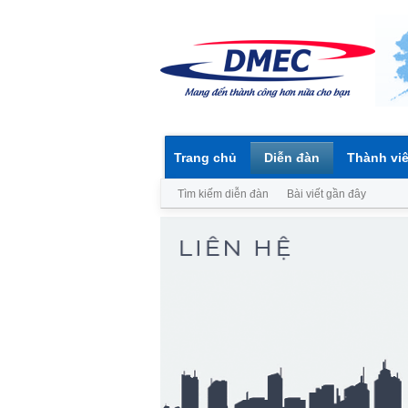
Trang chủ
Diễn đàn
Thành vi
Tìm kiếm diễn đàn
Bài viết gần đây