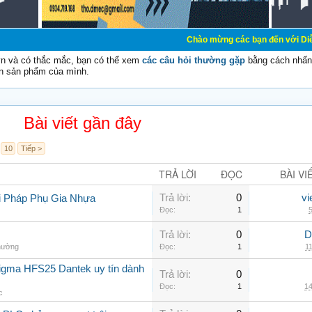
Chào mừng các bạn đến với Diễn đàn Cơ Điện 
vn và có thắc mắc, bạn có thể xem
các câu hỏi thường gặp
bằng cách nhấn 
n sản phẩm của mình.
Bài viết gần đây
10
Tiếp >
TRẢ LỜI
ĐỌC
BÀI VI
Trả lời:
0
vi
i Pháp Phụ Gia Nhựa
Đọc:
1
5
Trả lời:
0
D
thường
Đọc:
1
11
sigma HFS25 Dantek uy tín dành
Trả lời:
0
Đọc:
1
14
c