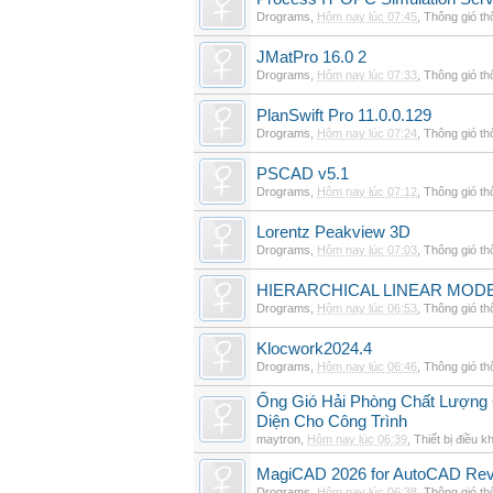
Drograms
,
Hôm nay lúc 07:45
,
Thông gió t
JMatPro 16.0 2
Drograms
,
Hôm nay lúc 07:33
,
Thông gió t
PlanSwift Pro 11.0.0.129
Drograms
,
Hôm nay lúc 07:24
,
Thông gió t
PSCAD v5.1
Drograms
,
Hôm nay lúc 07:12
,
Thông gió t
Lorentz Peakview 3D
Drograms
,
Hôm nay lúc 07:03
,
Thông gió t
HIERARCHICAL LINEAR MODE
Drograms
,
Hôm nay lúc 06:53
,
Thông gió t
Klocwork2024.4
Drograms
,
Hôm nay lúc 06:46
,
Thông gió t
Ống Gió Hải Phòng Chất Lượng 
Diện Cho Công Trình
maytron
,
Hôm nay lúc 06:39
,
Thiết bị điều k
MagiCAD 2026 for AutoCAD Rev
Drograms
,
Hôm nay lúc 06:38
,
Thông gió t