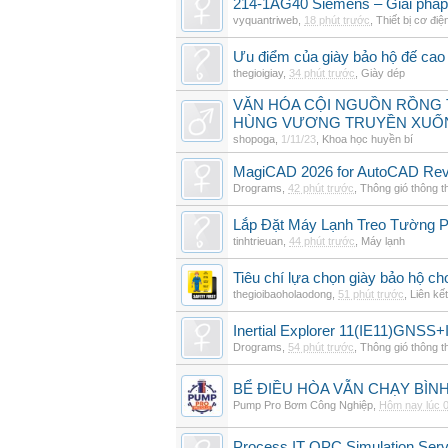
214-1AG40 Siemens – Giải pháp 
vyquantriweb
,
18 phút trước
,
Thiết bị cơ điệ
Ưu điểm của giày bảo hộ đế cao
thegioigiay
,
34 phút trước
,
Giày dép
VĂN HÓA CỘI NGUỒN RỒNG T
HÙNG VƯƠNG TRUYỀN XUỐ
shopoga
,
1/11/23
,
Khoa học huyền bí
MagiCAD 2026 for AutoCAD Revi
Drograms
,
42 phút trước
,
Thông gió thông 
Lắp Đặt Máy Lạnh Treo Tường 
tinhtrieuan
,
44 phút trước
,
Máy lạnh
Tiêu chí lựa chọn giày bảo hộ ch
thegioibaoholaodong
,
51 phút trước
,
Liên kết
Inertial Explorer 11(IE11)GNSS+
Drograms
,
54 phút trước
,
Thông gió thông 
BỂ ĐIỀU HÒA VẪN CHẠY BÌ
Pump Pro Bơm Công Nghiệp
,
Hôm nay lúc 
Process IT OPC Simulation Serv