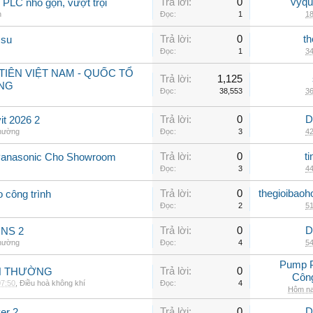
Trả lời:
0
vyqu
PLC nhỏ gọn, vượt trội
n
Đọc:
1
18
Trả lời:
0
th
 su
Đọc:
1
34
IÊN VIỆT NAM - QUỐC TỔ
Trả lời:
1,125
NG
Đọc:
38,553
36
Trả lời:
0
D
t 2026 2
thường
Đọc:
3
42
Trả lời:
0
t
Panasonic Cho Showroom
Đọc:
3
44
Trả lời:
0
thegioibaoh
o công trình
Đọc:
2
51
Trả lời:
0
D
INS 2
thường
Đọc:
4
54
Pump 
Trả lời:
0
NH THƯỜNG
Côn
07:50
,
Điều hoà không khí
Đọc:
4
Hôm na
Trả lời:
0
D
er 2