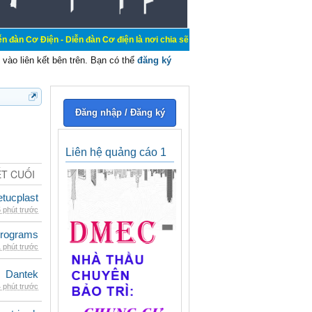
- Diễn đàn Cơ điện là nơi chia sẽ kiến thức kinh nghiệm trong lãnh vực cơ điệ
vào liên kết bên trên. Bạn có thể
đăng ký
Đăng nhập / Đăng ký
Liên hệ quảng cáo 1
ẾT CUỐI
etucplast
 phút trước
rograms
 phút trước
Dantek
 phút trước