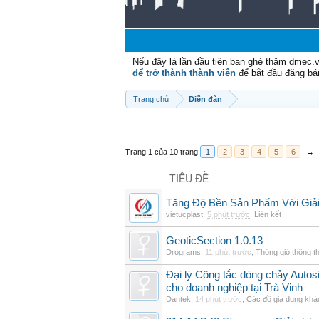
Nếu đây là lần đầu tiên bạn ghé thăm dmec.
để trở thành thành viên
để bắt đầu đăng bá
Trang chủ
Diễn đàn
Trang 1 của 10 trang
1
2
3
4
5
6
→
TIÊU ĐỀ
Tăng Độ Bền Sản Phẩm Với Giả
vietucplast
,
5 phút trước
,
Liên kết
GeoticSection 1.0.13
Drograms
,
11 phút trước
,
Thông gió thông 
Đại lý Công tắc dòng chảy Auto
cho doanh nghiệp tại Trà Vinh
Dantek
,
14 phút trước
,
Các đồ gia dụng khá