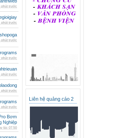
antriweb
 phút trước
egioigiay
 phút trước
shopoga
 phút trước
rograms
 phút trước
inhtrieuan
 phút trước
olaodong
 phút trước
Liên hệ quảng cáo 2
rograms
 phút trước
Pro Bơm
g Nghiệp
y lúc 07:50
rograms