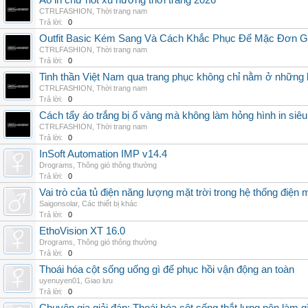
Áo in chữ hot xu hướng thời trang 2026
CTRLFASHION
,
Thời trang nam
Trả lời:
0
Outfit Basic Kém Sang Và Cách Khắc Phục Để Mặc Đơn 
CTRLFASHION
,
Thời trang nam
Trả lời:
0
Tinh thần Việt Nam qua trang phục không chỉ nằm ở những 
CTRLFASHION
,
Thời trang nam
Trả lời:
0
Cách tẩy áo trắng bị ố vàng mà không làm hỏng hình in siêu
CTRLFASHION
,
Thời trang nam
Trả lời:
0
InSoft Automation IMP v14.4
Drograms
,
Thông gió thông thường
Trả lời:
0
Vai trò của tủ điện năng lượng mặt trời trong hệ thống điện m
Saigonsolar
,
Các thiết bị khác
Trả lời:
0
EthoVision XT 16.0
Drograms
,
Thông gió thông thường
Trả lời:
0
Thoái hóa cột sống uống gì để phục hồi vận động an toàn
uyenuyen01
,
Giao lưu
Trả lời:
0