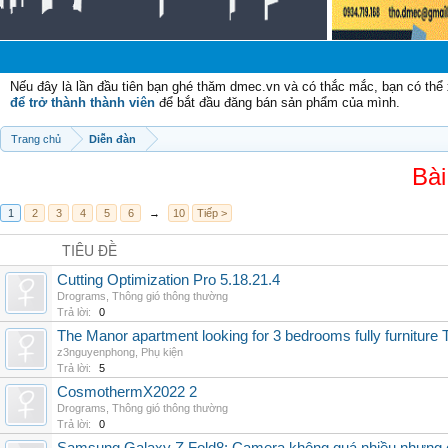
Nếu đây là lần đầu tiên bạn ghé thăm dmec.vn và có thắc mắc, bạn có th
để trở thành thành viên
để bắt đầu đăng bán sản phẩm của mình.
Trang chủ
Diễn đàn
Bài
1
2
3
4
5
6
→
10
Tiếp >
TIÊU ĐỀ
Cutting Optimization Pro 5.18.21.4
Drograms
,
Thông gió thông thường
Trả lời:
0
The Manor apartment looking for 3 bedrooms fully furnitur
z3nguyenphong
,
Phụ kiện
Trả lời:
5
CosmothermX2022 2
Drograms
,
Thông gió thông thường
Trả lời:
0