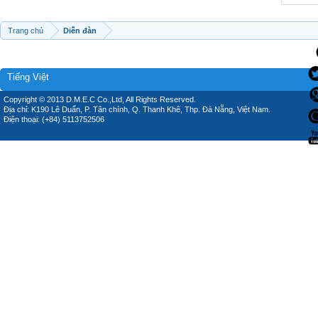
Trang chủ
Diễn đàn
Tiếng Việt
Copyright © 2013 D.M.E.C Co.,Ltd, All Rights Reserved.
Địa chỉ: K190 Lê Duẩn, P. Tân chính, Q. Thanh Khê, Thp. Đà Nẵng, Việt Nam.
Điện thoại: (+84) 5113752506