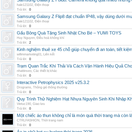
Samsung Galaxy Z Fold8: Camera không quá nhiều nhưng 
hale121102
,
Điện thoại
Trả lời:
0
Samsung Galaxy Z Flip8 đạt chuẩn IP48, vậy dùng dưới m
hale121102
,
Điện thoại
Trả lời:
0
Gấu Bông Quà Tặng Sinh Nhật Cho Bé – YUMI TOYS
Huy Nguyen
,
Điều hoà không khí
Trả lời:
2
Kinh nghiệm thuê xe 45 chỗ giúp chuyến đi an toàn, tiết kiệ
wifimmarketing01
,
Liên kết
Trả lời:
0
Trạm Quan Trắc Khí Thải Và Cách Vận Hành Hiệu Quả Ch
nhattinseo
,
Các thiết bị khác
Trả lời:
0
Interactive Petrophysics 2025 v25.3.2
Drograms
,
Thông gió thông thường
Trả lời:
0
Quy Trình Thử Nghiệm Hạt Nhựa Nguyên Sinh Khi Nhập K
Vietuc190
,
Giao lưu
Trả lời:
0
Một chiếc áo thun không chỉ là món quà thời trang mà còn 
CTRLFASHION
,
Thời trang nam
Trả lời:
0