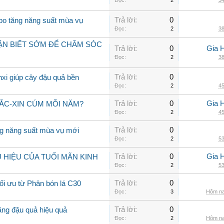
Đọc:
2
34
Trả lời:
0
 bo tăng năng suất mùa vụ
Đọc:
2
38
HẬN BIẾT SỚM ĐỂ CHĂM SÓC
Trả lời:
0
Gia 
Đọc:
2
38
Trả lời:
0
nxi giúp cây đậu quả bền
Đọc:
2
45
Trả lời:
0
Gia 
VẮC-XIN CÚM MỖI NĂM?
Đọc:
2
45
Trả lời:
0
ng năng suất mùa vụ mới
Đọc:
2
53
Trả lời:
0
Gia 
HIỆU CỦA TUỔI MÃN KINH
Đọc:
2
53
Trả lời:
0
tối ưu từ Phân bón lá C30
Đọc:
3
Hôm na
Trả lời:
0
ăng đậu quả hiệu quả
Đọc:
2
Hôm na