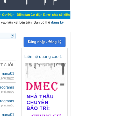
iễn đàn Cơ điện là nơi chia sẽ kiến thức kinh nghiệm trong lãnh vực cơ điện, m
vào liên kết bên trên. Bạn có thể
đăng ký
Đăng nhập / Đăng ký
Liên hệ quảng cáo 1
ẾT CUỐI
nana01
 phút trước
rograms
 phút trước
rograms
 phút trước
nana01