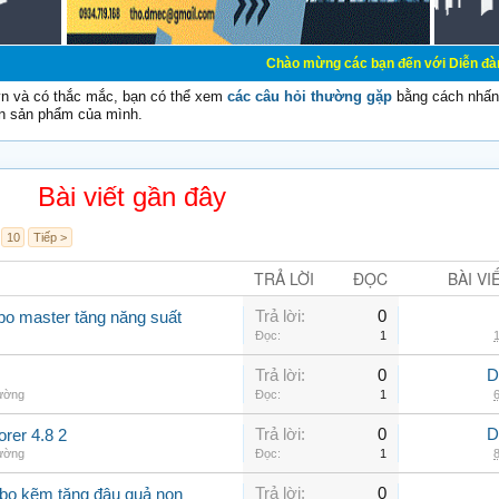
Chào mừng các bạn đến với Diễn đàn Cơ Điện - D
vn và có thắc mắc, bạn có thể xem
các câu hỏi thường gặp
bằng cách nhấn 
n sản phẩm của mình.
Bài viết gần đây
10
Tiếp >
TRẢ LỜI
ĐỌC
BÀI VI
Trả lời:
0
 bo master tăng năng suất
Đọc:
1
1
Trả lời:
0
D
hường
Đọc:
1
6
Trả lời:
0
D
er 4.8 2
hường
Đọc:
1
8
Trả lời:
0
 bo kẽm tăng đậu quả non