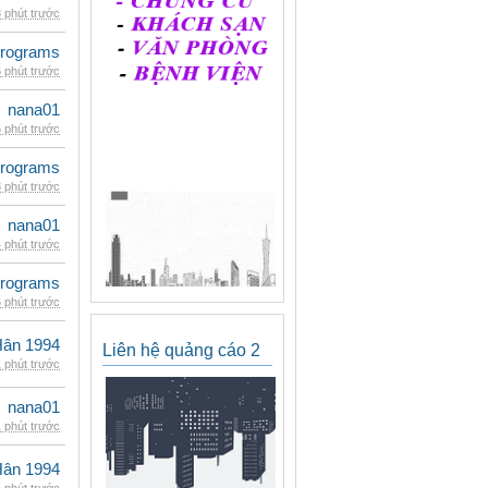
 phút trước
rograms
 phút trước
nana01
 phút trước
rograms
 phút trước
nana01
 phút trước
rograms
 phút trước
Hân 1994
Liên hệ quảng cáo 2
 phút trước
nana01
 phút trước
Hân 1994