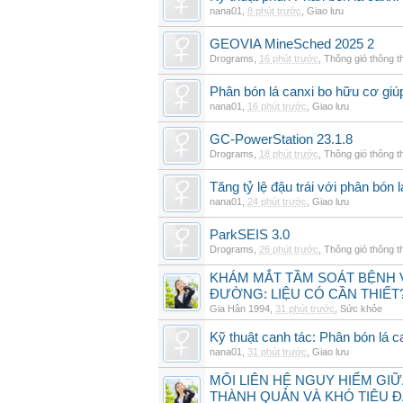
nana01
,
8 phút trước
,
Giao lưu
GEOVIA MineSched 2025 2
Drograms
,
16 phút trước
,
Thông gió thông 
Phân bón lá canxi bo hữu cơ giúp
nana01
,
16 phút trước
,
Giao lưu
GC-PowerStation 23.1.8
Drograms
,
18 phút trước
,
Thông gió thông 
Tăng tỷ lệ đậu trái với phân bón
nana01
,
24 phút trước
,
Giao lưu
ParkSEIS 3.0
Drograms
,
26 phút trước
,
Thông gió thông 
KHÁM MẮT TẦM SOÁT BỆNH 
ĐƯỜNG: LIỆU CÓ CẦN THIẾT
Gia Hân 1994
,
31 phút trước
,
Sức khỏe
Kỹ thuật canh tác: Phân bón lá c
nana01
,
31 phút trước
,
Giao lưu
MỐI LIÊN HỆ NGUY HIỂM GI
THÀNH QUẢN VÀ KHÓ TIÊU 