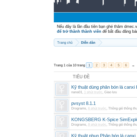
Nếu đây là lần đầu tiên bạn ghé thăm dmec.
để trở thành thành viên
để bắt đầu đăng bá
Trang chủ
Diễn đàn
Trang 1 của 10 trang
1
2
3
4
5
6
→
TIÊU ĐỀ
Kỹ thuật dùng phân bón lá canxi
nana01
,
1 phút trước
,
Giao lưu
pvsyst 8.1.1
Drograms
,
6 phút trước
,
Thông gió thông t
KONGSBERG K-Spice SimExplor
Drograms
,
8 phút trước
,
Thông gió thông t
Kỹ thuật phun Phân bón lá canxi