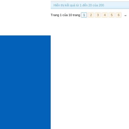
Hiển thị kết quả từ 1 đến 20 của 200
Trang 1 của 10 trang
1
2
3
4
5
6
→