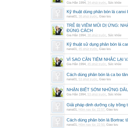
Gia Hân 1994
,
34 phút trước
,
Sức khỏe
Kỹ thuật dùng phân bón lá canxi
nana01
,
38 phút trước
,
Giao lưu
TRẺ BỊ VIÊM MŨI DỊ ỨNG: N
ĐÚNG CÁCH
Gia Hân 1994
,
38 phút trước
,
Sức khỏe
Kỹ thuật sử dụng phân bón lá ca
nana01
,
45 phút trước
,
Giao lưu
VÌ SAO CẦN TIÊM NHẮC LẠI 
Gia Hân 1994
,
45 phút trước
,
Sức khỏe
Cách dùng phân bón lá ca bo tă
nana01
,
53 phút trước
,
Giao lưu
NHẬN BIẾT SỚM NHỮNG DẤU 
Gia Hân 1994
,
53 phút trước
,
Sức khỏe
Giải pháp dinh dưỡng cây trồng 
nana01
,
Hôm nay lúc 22:57
,
Giao lưu
Cách dùng phân bón lá Bortrac t
nana01
,
Hôm nay lúc 22:50
,
Giao lưu