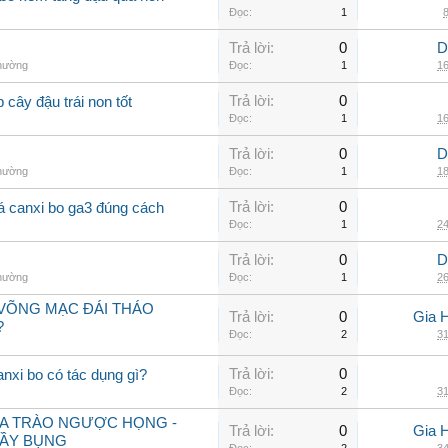
Đọc:
1
8
Trả lời:
0
D
thường
Đọc:
1
16
Trả lời:
0
 cây đậu trái non tốt
Đọc:
1
16
Trả lời:
0
D
thường
Đọc:
1
18
Trả lời:
0
 lá canxi bo ga3 đúng cách
Đọc:
1
24
Trả lời:
0
D
thường
Đọc:
1
26
VÕNG MẠC ĐÁI THÁO
Trả lời:
0
Gia 
?
Đọc:
2
31
Trả lời:
0
anxi bo có tác dụng gì?
Đọc:
2
31
ỮA TRÀO NGƯỢC HỌNG -
Trả lời:
0
Gia 
ĐẦY BỤNG