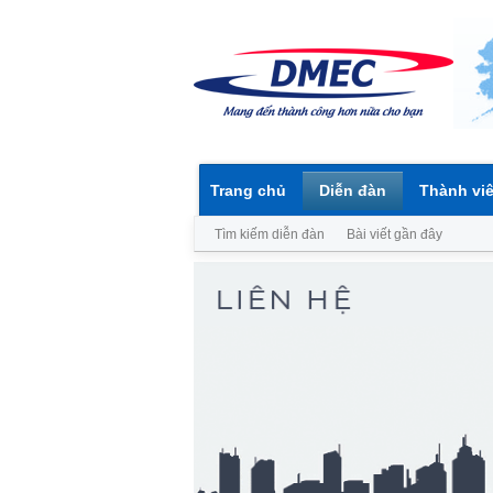
Trang chủ
Diễn đàn
Thành vi
Tìm kiếm diễn đàn
Bài viết gần đây