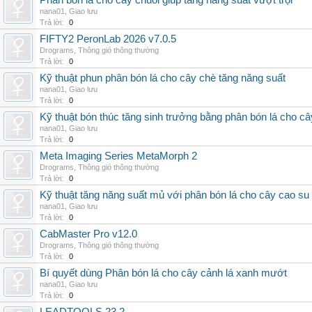
Phân bón lá cho cây chuối giúp tăng năng suất vượt trội
nana01
,
Giao lưu
Trả lời:
0
FIFTY2 PeronLab 2026 v7.0.5
Drograms
,
Thông gió thông thường
Trả lời:
0
Kỹ thuật phun phân bón lá cho cây chè tăng năng suất
nana01
,
Giao lưu
Trả lời:
0
Kỹ thuật bón thúc tăng sinh trưởng bằng phân bón lá cho c
nana01
,
Giao lưu
Trả lời:
0
Meta Imaging Series MetaMorph 2
Drograms
,
Thông gió thông thường
Trả lời:
0
Kỹ thuật tăng năng suất mủ với phân bón lá cho cây cao su
nana01
,
Giao lưu
Trả lời:
0
CabMaster Pro v12.0
Drograms
,
Thông gió thông thường
Trả lời:
0
Bí quyết dùng Phân bón lá cho cây cảnh lá xanh mướt
nana01
,
Giao lưu
Trả lời:
0