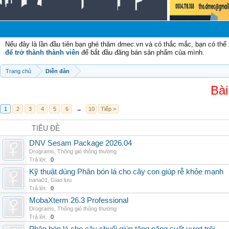
Chào
Nếu đây là lần đầu tiên bạn ghé thăm dmec.vn và có thắc mắc, bạn có th
để trở thành thành viên
để bắt đầu đăng bán sản phẩm của mình.
Trang chủ
Diễn đàn
Bài
1
2
3
4
5
6
→
10
Tiếp >
TIÊU ĐỀ
DNV Sesam Package 2026.04
Drograms
,
Thông gió thông thường
Trả lời:
0
Kỹ thuật dùng Phân bón lá cho cây con giúp rễ khỏe mạnh
nana01
,
Giao lưu
Trả lời:
0
MobaXterm 26.3 Professional
Drograms
,
Thông gió thông thường
Trả lời:
0