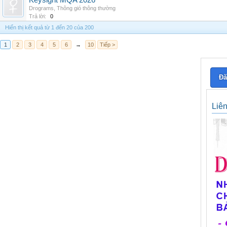
Keysight MQA 2026
Drograms
,
Thông gió thông thường
Trả lời:
0
Hiển thị kết quả từ 1 đến 20 của 200
1
2
3
4
5
6
→
10
Tiếp >
Đă
Liê