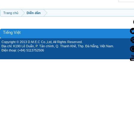
Trang chủ
Diễn đàn
Tiếng Việt
Copyright © 2013 D.M.E.C Co.,Ltd, All Rights Reserved.
Địa chỉ: K190 Lê Duẩn, P. Tân chính, Q. Thanh Khê, Thp. Đà Nẵng, Việt Nam.
Điện thoại: (+84) 5113752506