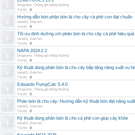
LEADTOOLS 23 2
Drograms
,
Thông gió thông thường
Trả lời:
0
Hướng dẫn bón phân bón lá cho cây cà phê con đạt chuẩn
nana01
,
Giao lưu
Trả lời:
0
Tối ưu dinh dưỡng với phân bón lá cho cây cà phê hiệu quả
nana01
,
Giao lưu
Trả lời:
0
NAPA 2024.2 2
Drograms
,
Thông gió thông thường
Trả lời:
0
Kỹ thuật dùng phân bón lá cho cây bắp tăng năng suất vụ h
nana01
,
Giao lưu
Trả lời:
0
Edwards PumpCalc 5.4.0
Drograms
,
Thông gió thông thường
Trả lời:
0
Phân bón lá cho cây: Hướng dẫn kỹ thuật bón đạt năng suấ
nana01
,
Giao lưu
Trả lời:
0
Kỹ thuật dùng phân bón lá cho cà phê con giúp cây khỏe
nana01
,
Giao lưu
Trả lời:
0