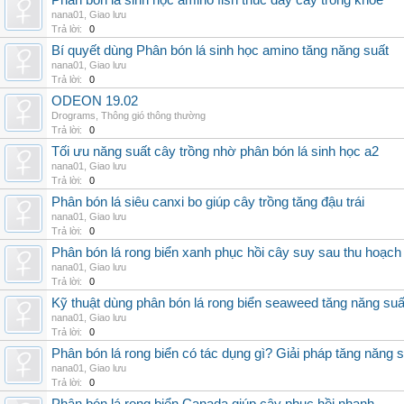
Phân bón lá sinh học amino fish thúc đẩy cây trồng khỏe
nana01
,
Giao lưu
Trả lời:
0
Bí quyết dùng Phân bón lá sinh học amino tăng năng suất
nana01
,
Giao lưu
Trả lời:
0
ODEON 19.02
Drograms
,
Thông gió thông thường
Trả lời:
0
Tối ưu năng suất cây trồng nhờ phân bón lá sinh học a2
nana01
,
Giao lưu
Trả lời:
0
Phân bón lá siêu canxi bo giúp cây trồng tăng đậu trái
nana01
,
Giao lưu
Trả lời:
0
Phân bón lá rong biển xanh phục hồi cây suy sau thu hoạch
nana01
,
Giao lưu
Trả lời:
0
Kỹ thuật dùng phân bón lá rong biển seaweed tăng năng suấ
nana01
,
Giao lưu
Trả lời:
0
Phân bón lá rong biển có tác dụng gì? Giải pháp tăng năng 
nana01
,
Giao lưu
Trả lời:
0