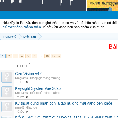
Chào 
Nếu đây là lần đầu tiên bạn ghé thăm dmec.vn và có thắc mắc, bạn có th
để trở thành thành viên
để bắt đầu đăng bán sản phẩm của mình.
Trang chủ
Diễn đàn
Bài
1
2
3
4
5
6
→
10
Tiếp >
TIÊU ĐỀ
CemVision v4.0
Drograms
,
Thông gió thông thường
Trả lời:
0
Keysight SystemVue 2025
Drograms
,
Thông gió thông thường
Trả lời:
0
Kỹ thuật dùng phân bón lá tạo nụ cho mai vàng bền khỏe
nana01
,
Giao lưu
Trả lời:
0