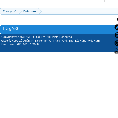
Trang chủ
Diễn đàn
Tiếng Việt
Copyright © 2013 D.M.E.C Co.,Ltd, All Rights Reserved.
Địa chỉ: K190 Lê Duẩn, P. Tân chính, Q. Thanh Khê, Thp. Đà Nẵng, Việt Nam.
Điện thoại: (+84) 5113752506