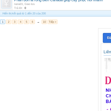
Phân bón lá rong biển Canada giúp cây phục hồi nhanh
nana01
,
Giao lưu
Trả lời:
0
Hiển thị kết quả từ 1 đến 20 của 200
1
2
3
4
5
6
→
10
Tiếp >
Đă
Liê