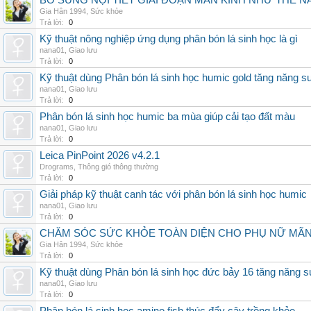
BỔ SUNG NỘI TIẾT GIAI ĐOẠN MÃN KINH NHƯ THẾ 
Gia Hân 1994
,
Sức khỏe
Trả lời:
0
Kỹ thuật nông nghiệp ứng dụng phân bón lá sinh học là gì
nana01
,
Giao lưu
Trả lời:
0
Kỹ thuật dùng Phân bón lá sinh học humic gold tăng năng s
nana01
,
Giao lưu
Trả lời:
0
Phân bón lá sinh học humic ba mùa giúp cải tạo đất màu
nana01
,
Giao lưu
Trả lời:
0
Leica PinPoint 2026 v4.2.1
Drograms
,
Thông gió thông thường
Trả lời:
0
Giải pháp kỹ thuật canh tác với phân bón lá sinh học humic
nana01
,
Giao lưu
Trả lời:
0
CHĂM SÓC SỨC KHỎE TOÀN DIỆN CHO PHỤ NỮ MÃN 
Gia Hân 1994
,
Sức khỏe
Trả lời:
0
Kỹ thuật dùng Phân bón lá sinh học đức bảy 16 tăng năng s
nana01
,
Giao lưu
Trả lời:
0