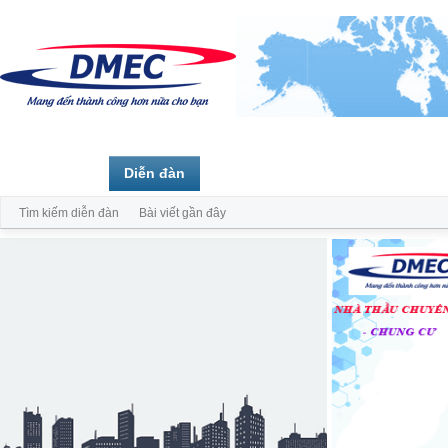
Trang chủ
Diễn đàn
Thành viên
Tìm kiếm diễn đàn
Bài viết gần đây