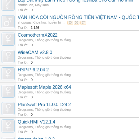
Lắp Đặt Máy Lạnh Treo Tường Toshiba Cho Căn Hộ Mini
tinhtrieuan
,
Máy lạnh
Trả lời:
0
VĂN HÓA CỘI NGUỒN RỒNG TIÊN VIỆT NAM - QUỐ
shopoga
,
Khoa học huyền bí
...
55
56
57
Trả lời:
1,126
CosmothermX2022
Drograms
,
Thông gió thông thường
Trả lời:
0
WiseCAM v2.8.0
Drograms
,
Thông gió thông thường
Trả lời:
0
HSPiP 6.2.04 2
Drograms
,
Thông gió thông thường
Trả lời:
0
Maplesoft Maple 2026 x64
Drograms
,
Thông gió thông thường
Trả lời:
0
PlanSwift Pro 11.0.0.129 2
Drograms
,
Thông gió thông thường
Trả lời:
0
QuickHMI V12.1.4
Drograms
,
Thông gió thông thường
Trả lời:
0