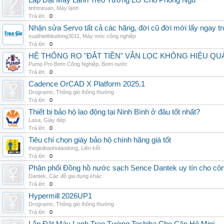
Lắp Đặt Máy Lạnh Treo Tường LG Cho Phòng Ngủ
tinhtrieuan
,
Máy lạnh
Trả lời:
0
Nhận sửa Servo tất cả các hãng, đời cũ đời mới lấy ngay t
suathietbitudong3011
,
Máy móc công nghiệp
Trả lời:
0
HỆ THỐNG RO "ĐẮT TIỀN" VẪN LỌC KHÔNG HIỆU QU
Pump Pro Bơm Công Nghiệp
,
Bơm nước
Trả lời:
0
Cadence OrCAD X Platform 2025.1
Drograms
,
Thông gió thông thường
Trả lời:
0
Thiết bị bảo hộ lao động tại Ninh Bình ở đâu tốt nhất?
Lasa
,
Giày dép
Trả lời:
0
Tiêu chí chọn giày bảo hộ chính hãng giá tốt
thegioibaoholaodong
,
Liên kết
Trả lời:
0
Phân phối Đồng hồ nước sạch Sence Dantek uy tín cho công
Dantek
,
Các đồ gia dụng khác
Trả lời:
0
Hypermill 2026UP1
Drograms
,
Thông gió thông thường
Trả lời:
0