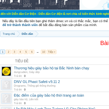
đàn Cơ Điện - Diễn đàn Cơ điện là nơi chia sẽ kiến thức kinh nghiệm trong lãn
Nếu đây là lần đầu tiên bạn ghé thăm dmec.vn và có thắc mắc, bạn có th
để trở thành thành viên
để bắt đầu đăng bán sản phẩm của mình.
Trang chủ
Diễn đàn
Bài
1
2
3
4
5
6
→
10
Tiếp >
TIÊU ĐỀ
Thương hiệu giày bảo hộ tại Bắc Ninh bán chạy
dungcudien
,
Giày dép
Trả lời:
0
DNV GL Phast Safeti v9.11 2
Drograms
,
Thông gió thông thường
Trả lời:
0
Đặc điểm của giày bảo hộ thời trang an toàn
giày bảo hộ
,
Liên kết
Trả lời:
0