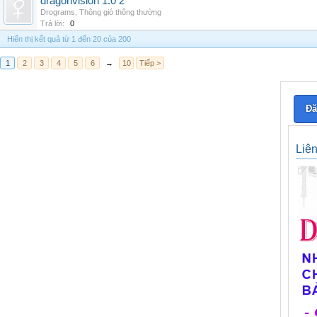
dragonvision 1.0 2
Drograms
,
Thông gió thông thường
Trả lời:
0
Hiển thị kết quả từ 1 đến 20 của 200
1
2
3
4
5
6
→
10
Tiếp >
Đă
Liê