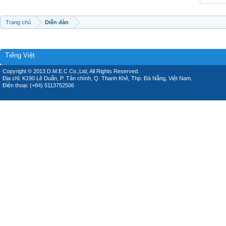
Trang chủ
Diễn đàn
Tiếng Việt
Copyright © 2013 D.M.E.C Co.,Ltd, All Rights Reserved.
Địa chỉ: K190 Lê Duẩn, P. Tân chính, Q. Thanh Khê, Thp. Đà Nẵng, Việt Nam.
Điện thoại: (+84) 5113752506