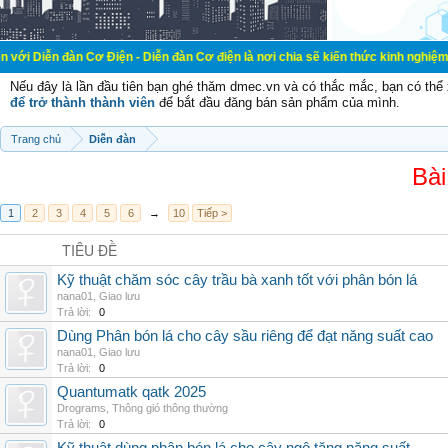
Cơ Điện - Diễn đàn Cơ điện là nơi chia sẽ kiến thức kinh nghiệm trong lãnh vự
Nếu đây là lần đầu tiên bạn ghé thăm dmec.vn và có thắc mắc, bạn có th
để trở thành thành viên
để bắt đầu đăng bán sản phẩm của mình.
Trang chủ
Diễn đàn
Bài
1
2
3
4
5
6
→
10
Tiếp >
TIÊU ĐỀ
Kỹ thuật chăm sóc cây trầu bà xanh tốt với phân bón lá
nana01
,
Giao lưu
Trả lời:
0
Dùng Phân bón lá cho cây sầu riêng để đạt năng suất cao
nana01
,
Giao lưu
Trả lời:
0
Quantumatk qatk 2025
Drograms
,
Thông gió thông thường
Trả lời:
0