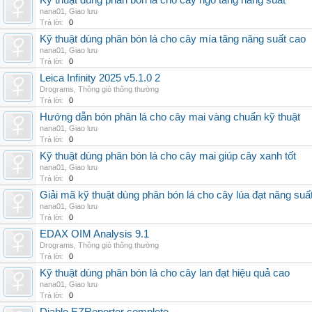
Kỹ thuật dùng phân bón lá cho cây ngô tăng năng suất
nana01
,
Giao lưu
Trả lời:
0
Kỹ thuật dùng phân bón lá cho cây mía tăng năng suất cao
nana01
,
Giao lưu
Trả lời:
0
Leica Infinity 2025 v5.1.0 2
Drograms
,
Thông gió thông thường
Trả lời:
0
Hướng dẫn bón phân lá cho cây mai vàng chuẩn kỹ thuật
nana01
,
Giao lưu
Trả lời:
0
Kỹ thuật dùng phân bón lá cho cây mai giúp cây xanh tốt
nana01
,
Giao lưu
Trả lời:
0
Giải mã kỹ thuật dùng phân bón lá cho cây lúa đạt năng suấ
nana01
,
Giao lưu
Trả lời:
0
EDAX OIM Analysis 9.1
Drograms
,
Thông gió thông thường
Trả lời:
0
Kỹ thuật dùng phân bón lá cho cây lan đạt hiệu quả cao
nana01
,
Giao lưu
Trả lời:
0