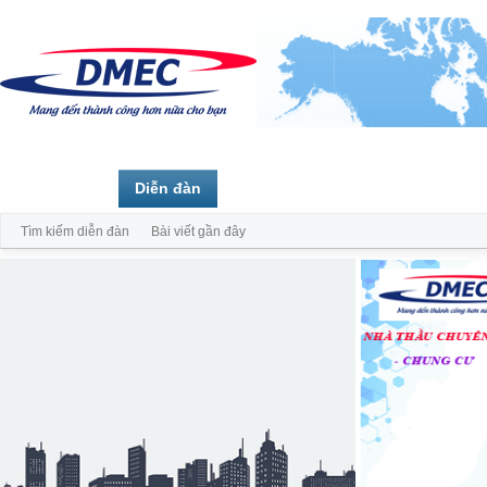
Trang chủ
Diễn đàn
Thành viên
Tìm kiếm diễn đàn
Bài viết gần đây