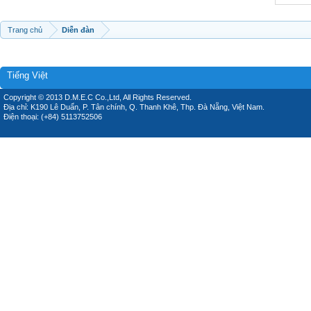
Trang chủ
Diễn đàn
Tiếng Việt
Copyright © 2013 D.M.E.C Co.,Ltd, All Rights Reserved.
Địa chỉ: K190 Lê Duẩn, P. Tân chính, Q. Thanh Khê, Thp. Đà Nẵng, Việt Nam.
Điện thoại: (+84) 5113752506