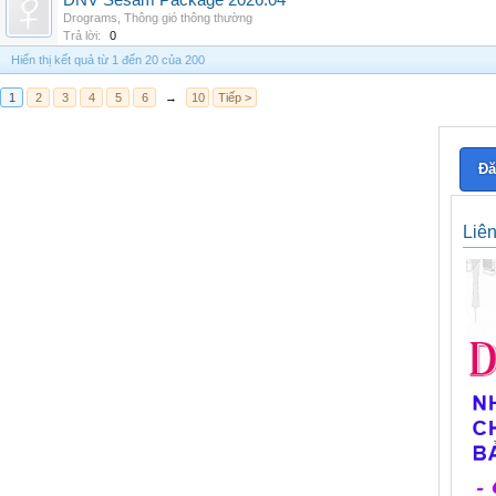
DNV Sesam Package 2026.04
Drograms
,
Thông gió thông thường
Trả lời:
0
Hiển thị kết quả từ 1 đến 20 của 200
1
2
3
4
5
6
→
10
Tiếp >
Đă
Liê