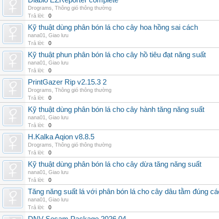
Diablo EZReporter complete
Drograms
,
Thông gió thông thường
Trả lời:
0
Kỹ thuật dùng phân bón lá cho cây hoa hồng sai cách
nana01
,
Giao lưu
Trả lời:
0
Kỹ thuật phun phân bón lá cho cây hồ tiêu đạt năng suất
nana01
,
Giao lưu
Trả lời:
0
PrintGazer Rip v2.15.3 2
Drograms
,
Thông gió thông thường
Trả lời:
0
Kỹ thuật dùng phân bón lá cho cây hành tăng năng suất
nana01
,
Giao lưu
Trả lời:
0
H.Kalka Aqion v8.8.5
Drograms
,
Thông gió thông thường
Trả lời:
0
Kỹ thuật dùng phân bón lá cho cây dừa tăng năng suất
nana01
,
Giao lưu
Trả lời:
0
Tăng năng suất lá với phân bón lá cho cây dâu tằm đúng c
nana01
,
Giao lưu
Trả lời:
0