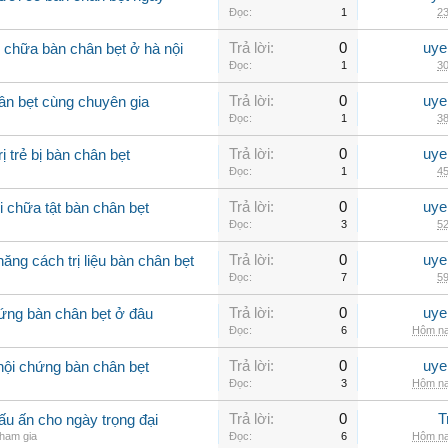
Đọc:
1
23
Trả lời:
0
uye
m chữa bàn chân bẹt ở hà nội
Đọc:
1
30
Trả lời:
0
uye
hân bẹt cùng chuyên gia
Đọc:
1
38
Trả lời:
0
uye
 trẻ bị bàn chân bẹt
Đọc:
1
45
Trả lời:
0
uye
 chữa tật bàn chân bẹt
Đọc:
3
52
Trả lời:
0
uye
ăng cách trị liệu bàn chân bẹt
Đọc:
7
59
Trả lời:
0
uye
ứng bàn chân bẹt ở đâu
Đọc:
6
Hôm na
Trả lời:
0
uye
hội chứng bàn chân bẹt
Đọc:
3
Hôm na
Trả lời:
0
T
u ấn cho ngày trọng đại
ham gia
Đọc:
6
Hôm na