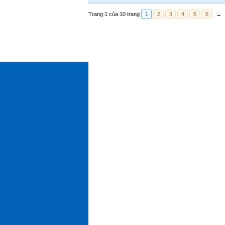
Trang 1 của 10 trang
1
2
3
4
5
6
→