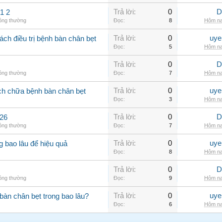
Trả lời:
0
D
1 2
hông thường
Đọc:
8
Hôm na
Trả lời:
0
uye
ch điều trị bệnh bàn chân bẹt
Đọc:
5
Hôm na
Trả lời:
0
D
hông thường
Đọc:
7
Hôm na
Trả lời:
0
uye
ch chữa bệnh bàn chân bẹt
Đọc:
3
Hôm na
Trả lời:
0
D
426
hông thường
Đọc:
7
Hôm na
Trả lời:
0
uye
ng bao lâu để hiệu quả
Đọc:
8
Hôm na
Trả lời:
0
D
hông thường
Đọc:
9
Hôm na
Trả lời:
0
uye
àn chân bẹt trong bao lâu?
Đọc:
6
Hôm na