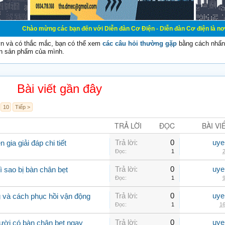
hào mừng các bạn đến với Diễn đàn Cơ Điện - Diễn đàn Cơ điện là nơi chia sẽ ki
vn và có thắc mắc, bạn có thể xem
các câu hỏi thường gặp
bằng cách nhấn 
n sản phẩm của mình.
Bài viết gần đây
10
Tiếp >
TRẢ LỜI
ĐỌC
BÀI VI
Trả lời:
0
uye
gia giải đáp chi tiết
Đọc:
1
2
Trả lời:
0
uye
ì sao bị bàn chân bẹt
Đọc:
1
9
Trả lời:
0
uye
 và cách phục hồi vận động
Đọc:
1
16
Trả lời:
0
uye
ười có bàn chân bẹt ngay