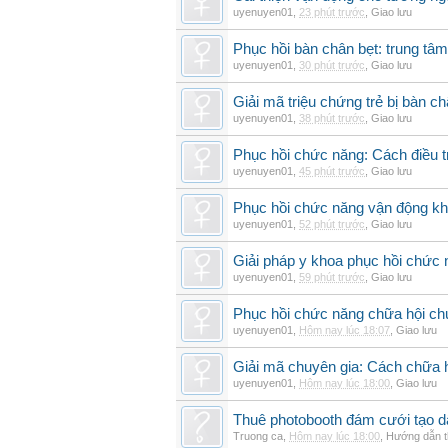
uyenuyen01
,
23 phút trước
,
Giao lưu
Phục hồi bàn chân bẹt: trung tâ
uyenuyen01
,
30 phút trước
,
Giao lưu
Giải mã triệu chứng trẻ bị bàn c
uyenuyen01
,
38 phút trước
,
Giao lưu
Phục hồi chức năng: Cách điều trị
uyenuyen01
,
45 phút trước
,
Giao lưu
Phục hồi chức năng vận động khi
uyenuyen01
,
52 phút trước
,
Giao lưu
Giải pháp y khoa phục hồi chức n
uyenuyen01
,
59 phút trước
,
Giao lưu
Phục hồi chức năng chữa hội ch
uyenuyen01
,
Hôm nay lúc 18:07
,
Giao lưu
Giải mã chuyên gia: Cách chữa 
uyenuyen01
,
Hôm nay lúc 18:00
,
Giao lưu
Thuê photobooth đám cưới tạo dấ
Truong ca
,
Hôm nay lúc 18:00
,
Hướng dẫn t