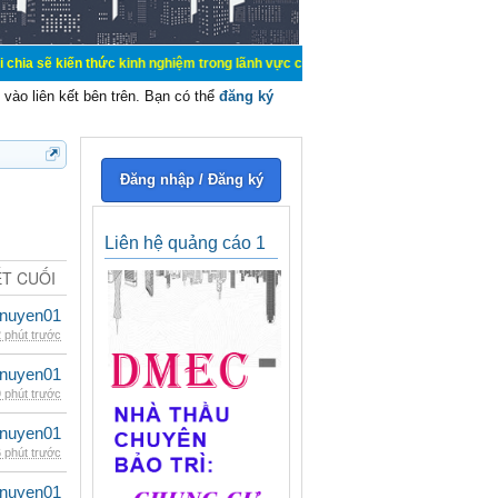
ến thức kinh nghiệm trong lãnh vực cơ điện, mua bán, ký gửi, cho thuê hàng ho
vào liên kết bên trên. Bạn có thể
đăng ký
Đăng nhập / Đăng ký
Liên hệ quảng cáo 1
ẾT CUỐI
nuyen01
 phút trước
nuyen01
 phút trước
nuyen01
 phút trước
nuyen01