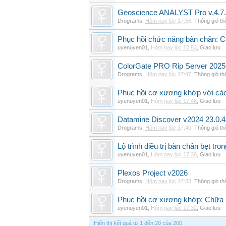
Geoscience ANALYST Pro v.4.7.
Drograms
,
Hôm nay lúc 17:56
,
Thông gió t
Phục hồi chức năng bàn chân: Cá
uyenuyen01
,
Hôm nay lúc 17:53
,
Giao lưu
ColorGate PRO Rip Server 2025
Drograms
,
Hôm nay lúc 17:47
,
Thông gió t
Phục hồi cơ xương khớp với cá
uyenuyen01
,
Hôm nay lúc 17:46
,
Giao lưu
Datamine Discover v2024 23.0.
Drograms
,
Hôm nay lúc 17:40
,
Thông gió t
Lộ trình điều trị bàn chân bẹt tro
uyenuyen01
,
Hôm nay lúc 17:39
,
Giao lưu
Plexos Project v2026
Drograms
,
Hôm nay lúc 17:33
,
Thông gió t
Phục hồi cơ xương khớp: Chữa b
uyenuyen01
,
Hôm nay lúc 17:32
,
Giao lưu
Hiển thị kết quả từ 1 đến 20 của 200