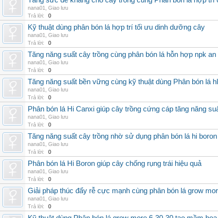
Tăng sức đề kháng cho cây trồng cùng Phân bón lá hợp trí 
nana01
,
Giao lưu
Trả lời:
0
Kỹ thuật dùng phân bón lá hợp trí tối ưu dinh dưỡng cây
nana01
,
Giao lưu
Trả lời:
0
Tăng năng suất cây trồng cùng phân bón lá hỗn hợp npk an
nana01
,
Giao lưu
Trả lời:
0
Tăng năng suất bền vững cùng kỹ thuật dùng Phân bón lá h
nana01
,
Giao lưu
Trả lời:
0
Phân bón lá Hi Canxi giúp cây trồng cứng cáp tăng năng su
nana01
,
Giao lưu
Trả lời:
0
Tăng năng suất cây trồng nhờ sử dụng phân bón lá hi boron
nana01
,
Giao lưu
Trả lời:
0
Phân bón lá Hi Boron giúp cây chống rụng trái hiệu quả
nana01
,
Giao lưu
Trả lời:
0
Giải pháp thúc đẩy rễ cực mạnh cùng phân bón lá grow mo
nana01
,
Giao lưu
Trả lời:
0