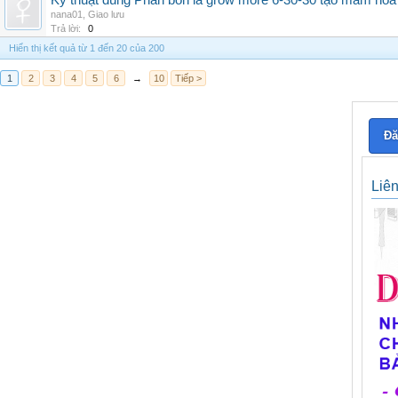
Kỹ thuật dùng Phân bón lá grow more 6-30-30 tạo mầm hoa
nana01
,
Giao lưu
Trả lời:
0
Hiển thị kết quả từ 1 đến 20 của 200
1
2
3
4
5
6
→
10
Tiếp >
Đă
Liê