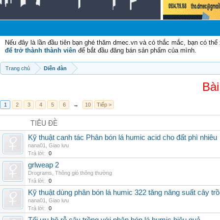
Nếu đây là lần đầu tiên bạn ghé thăm dmec.vn và có thắc mắc, bạn có th
để trở thành thành viên
để bắt đầu đăng bán sản phẩm của mình.
Trang chủ
Diễn đàn
Bài
1
2
3
4
5
6
→
10
Tiếp >
TIÊU ĐỀ
Kỹ thuật canh tác Phân bón lá humic acid cho đất phì nhiêu
nana01
,
Giao lưu
Trả lời:
0
grlweap 2
Drograms
,
Thông gió thông thường
Trả lời:
0
Kỹ thuật dùng phân bón lá humic 322 tăng năng suất cây tr
nana01
,
Giao lưu
Trả lời:
0