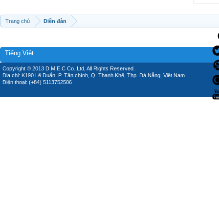
Trang chủ
Diễn đàn
Tiếng Việt
Copyright © 2013 D.M.E.C Co.,Ltd, All Rights Reserved.
Địa chỉ: K190 Lê Duẩn, P. Tân chính, Q. Thanh Khê, Thp. Đà Nẵng, Việt Nam.
Điện thoại: (+84) 5113752506