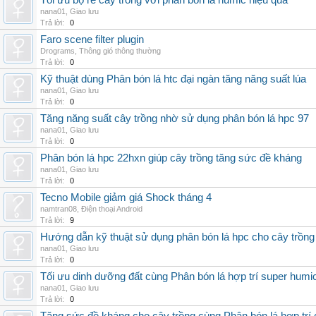
Tối ưu bộ rễ cây trồng với phân bón lá humic hiệu quả
nana01
,
Giao lưu
Trả lời:
0
Faro scene filter plugin
Drograms
,
Thông gió thông thường
Trả lời:
0
Kỹ thuật dùng Phân bón lá htc đại ngàn tăng năng suất lúa
nana01
,
Giao lưu
Trả lời:
0
Tăng năng suất cây trồng nhờ sử dụng phân bón lá hpc 97
nana01
,
Giao lưu
Trả lời:
0
Phân bón lá hpc 22hxn giúp cây trồng tăng sức đề kháng
nana01
,
Giao lưu
Trả lời:
0
Tecno Mobile giảm giá Shock tháng 4
namtran08
,
Điện thoại Android
Trả lời:
9
Hướng dẫn kỹ thuật sử dụng phân bón lá hpc cho cây trồng
nana01
,
Giao lưu
Trả lời:
0
Tối ưu dinh dưỡng đất cùng Phân bón lá hợp trí super humi
nana01
,
Giao lưu
Trả lời:
0