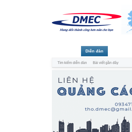
Trang chủ
Diễn đàn
Thành vi
Tìm kiếm diễn đàn
Bài viết gần đây