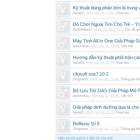
Kỹ thuật dùng phân bón lá trung 
nana01
,
Hôm nay lúc 12:53
,
Giao lưu
Đồ Chơi Ngoài Trời Cho Trẻ –
thanhthieen7
,
Hôm nay lúc 12:51
,
Các đồ gi
Máy Tính All In One Giải Pháp
quoctrieuu
,
Hôm nay lúc 12:50
,
Liên kết
Hướng dẫn kỹ thuật phối trộn các
nana01
,
Hôm nay lúc 12:45
,
Giao lưu
cliosoft sos7.10 2
Drograms
,
Hôm nay lúc 12:43
,
Thông gió t
Bộ Lưu Trữ DAS Giải Pháp Mở
quoctrieuu
,
Hôm nay lúc 12:42
,
Liên kết
Giải pháp dinh dưỡng qua lá cho
nana01
,
Hôm nay lúc 12:37
,
Giao lưu
Reflexw 10.5
Drograms
,
Hôm nay lúc 12:33
,
Thông gió t
Hiển thị kết quả từ 1 đến 20 của 200