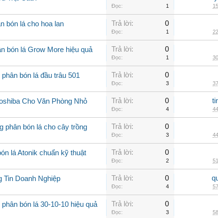
Đọc:
1
15
Trả lời:
0
n bón lá cho hoa lan
Đọc:
1
22
Trả lời:
0
n bón lá Grow More hiệu quả
Đọc:
1
30
Trả lời:
0
 phân bón lá đầu trâu 501
Đọc:
3
37
Trả lời:
0
t
Toshiba Cho Văn Phòng Nhỏ
Đọc:
4
44
Trả lời:
0
 phân bón lá cho cây trồng
Đọc:
3
44
Trả lời:
0
n lá Atonik chuẩn kỹ thuật
Đọc:
2
51
Trả lời:
0
q
g Tin Doanh Nghiệp
Đọc:
4
57
Trả lời:
0
 phân bón lá 30-10-10 hiệu quả
Đọc:
3
58