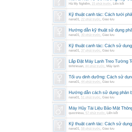
Hà My Nghiêm
,
15 phút trước
,
Liên kết
Kỹ thuật canh tác: Cách tưới phâ
nana01
,
22 phút trước
,
Giao lưu
Hướng dẫn kỹ thuật sử dụng phâ
nana01
,
30 phút trước
,
Giao lưu
Kỹ thuật canh tác: Cách sử dụng
nana01
,
37 phút trước
,
Giao lưu
Lắp Đặt Máy Lạnh Treo Tường 
tinhtrieuan
,
44 phút trước
,
Máy lạnh
Tối ưu dinh dưỡng: Cách sử dụng
nana01
,
44 phút trước
,
Giao lưu
Hướng dẫn cách sử dụng phân bó
nana01
,
51 phút trước
,
Giao lưu
Máy Hủy Tài Liệu Bảo Mật Thôn
quoctrieuu
,
57 phút trước
,
Liên kết
Kỹ thuật canh tác: Cách sử dụng
nana01
,
58 phút trước
,
Giao lưu