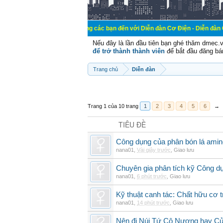
Chào mừng các bạn đến với Diễn đàn Cơ Điện - Diễn đàn Cơ điện là nơi 
Nếu đây là lần đầu tiên bạn ghé thăm dmec.
để trở thành thành viên
để bắt đầu đăng bá
Trang chủ
Diễn đàn
Trang 1 của 10 trang
1
2
3
4
5
6
→
TIÊU ĐỀ
Công dụng của phân bón lá amin
nana01
,
Vài giây trước
,
Giao lưu
Chuyên gia phân tích kỹ Công d
nana01
,
6 phút trước
,
Giao lưu
Kỹ thuật canh tác: Chất hữu cơ t
nana01
,
14 phút trước
,
Giao lưu
Nên đi Núi Tứ Cô Nương hay Cử