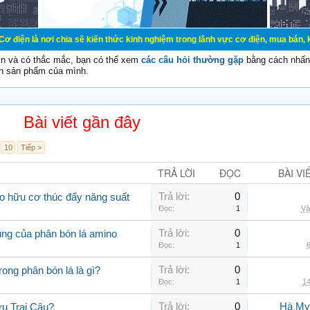
chia sẽ kiến thức kinh nghiệm trong lãnh vực cơ điện, mua bán, ký gửi, cho th
vn và có thắc mắc, bạn có thể xem
các câu hỏi thường gặp
bằng cách nhấn 
n sản phẩm của mình.
Bài viết gần đây
10
Tiếp >
TRẢ LỜI
ĐỌC
BÀI VI
Trả lời:
0
o hữu cơ thúc đẩy năng suất
Đọc:
1
Và
Trả lời:
0
ụng của phân bón lá amino
Đọc:
1
6
Trả lời:
0
rong phân bón lá là gì?
Đọc:
1
14
Trả lời:
0
Hà My
u Trại Câu?