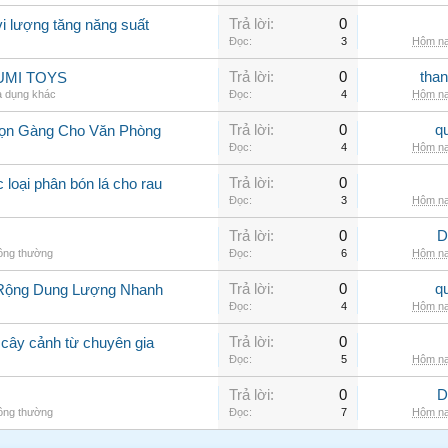
Trả lời:
0
vi lượng tăng năng suất
Đọc:
3
Hôm na
Trả lời:
0
than
 YUMI TOYS
a dụng khác
Đọc:
4
Hôm na
Trả lời:
0
q
 Gọn Gàng Cho Văn Phòng
Đọc:
4
Hôm na
Trả lời:
0
 loại phân bón lá cho rau
Đọc:
3
Hôm na
Trả lời:
0
D
hông thường
Đọc:
6
Hôm na
Trả lời:
0
q
 Rộng Dung Lượng Nhanh
Đọc:
4
Hôm na
Trả lời:
0
 cây cảnh từ chuyên gia
Đọc:
5
Hôm na
Trả lời:
0
D
hông thường
Đọc:
7
Hôm na