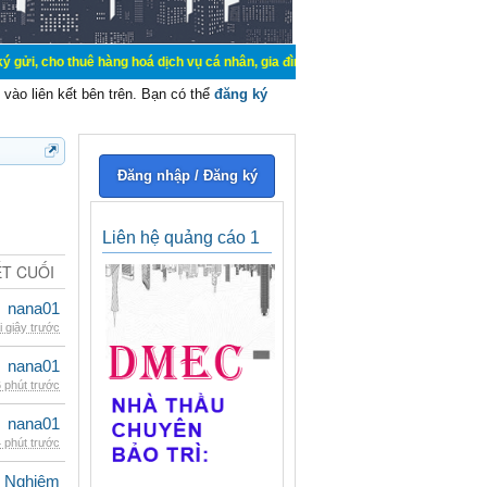
uê hàng hoá dịch vụ cá nhân, gia đình. Mua bán, ký gửi, cho thuê thiết bị hệ 
vào liên kết bên trên. Bạn có thể
đăng ký
Đăng nhập / Đăng ký
Liên hệ quảng cáo 1
ẾT CUỐI
nana01
i giây trước
nana01
 phút trước
nana01
 phút trước
 Nghiêm