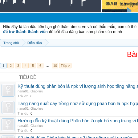
Nếu đây là lần đầu tiên bạn ghé thăm dmec.vn và có thắc mắc, bạn có th
để trở thành thành viên
để bắt đầu đăng bán sản phẩm của mình.
Trang chủ
Diễn đàn
Bài
1
2
3
4
5
6
→
10
Tiếp >
TIÊU ĐỀ
Kỹ thuật dùng phân bón lá npk vi lượng sinh học tăng năng 
nana01
,
Giao lưu
Trả lời:
0
Tăng năng suất cây trồng nhờ sử dụng phân bón lá npk hợp 
nana01
,
Giao lưu
Trả lời:
0
Hướng dẫn kỹ thuật dùng Phân bón lá npk bổ sung trung vi
nana01
,
Giao lưu
Trả lời:
0