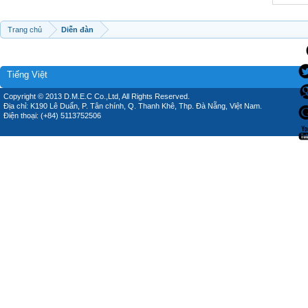
Trang chủ
Diễn đàn
Tiếng Việt
Copyright © 2013 D.M.E.C Co.,Ltd, All Rights Reserved.
Địa chỉ: K190 Lê Duẩn, P. Tân chính, Q. Thanh Khê, Thp. Đà Nẵng, Việt Nam.
Điện thoại: (+84) 5113752506