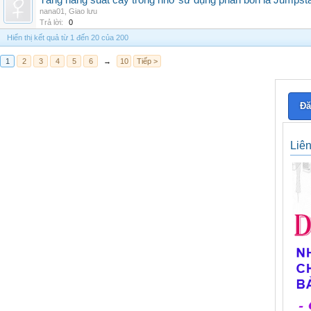
Tăng năng suất cây trồng nhờ sử dụng phân bón lá Jumpsta
nana01
,
Giao lưu
Trả lời:
0
Hiển thị kết quả từ 1 đến 20 của 200
1
2
3
4
5
6
→
10
Tiếp >
Đă
Liê