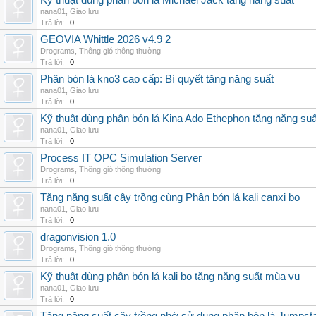
Kỹ thuật dùng phân bón lá Michael Jack tăng năng suất
nana01
,
Giao lưu
Trả lời:
0
GEOVIA Whittle 2026 v4.9 2
Drograms
,
Thông gió thông thường
Trả lời:
0
Phân bón lá kno3 cao cấp: Bí quyết tăng năng suất
nana01
,
Giao lưu
Trả lời:
0
Kỹ thuật dùng phân bón lá Kina Ado Ethephon tăng năng suấ
nana01
,
Giao lưu
Trả lời:
0
Process IT OPC Simulation Server
Drograms
,
Thông gió thông thường
Trả lời:
0
Tăng năng suất cây trồng cùng Phân bón lá kali canxi bo
nana01
,
Giao lưu
Trả lời:
0
dragonvision 1.0
Drograms
,
Thông gió thông thường
Trả lời:
0
Kỹ thuật dùng phân bón lá kali bo tăng năng suất mùa vụ
nana01
,
Giao lưu
Trả lời:
0