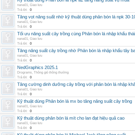
Kỹ thuật dùng Phân bón lá npk a2 tăng năng suất vụ mùa
nana01
,
Giao lưu
Trả lời:
0
Tăng vọt năng suất nhờ kỹ thuật dùng phân bón lá npk 30-1
nana01
,
Giao lưu
Trả lời:
0
Tối ưu năng suất cây trồng cùng Phân bón lá nhập khẩu thái
nana01
,
Giao lưu
Trả lời:
0
Tăng năng suất cây trồng nhờ Phân bón lá nhập khẩu tây b
nana01
,
Giao lưu
Trả lời:
0
NedGraphics 2025.1
Drograms
,
Thông gió thông thường
Trả lời:
0
Tăng cường dinh dưỡng cây trồng với phân bón lá nhập kh
nana01
,
Giao lưu
Trả lời:
0
Kỹ thuật dùng Phân bón lá mx bo tăng năng suất cây trồng
nana01
,
Giao lưu
Trả lời:
0
Kỹ thuật dùng phân bón lá mít cho lan đạt hiệu quả cao
nana01
,
Giao lưu
Trả lời:
0