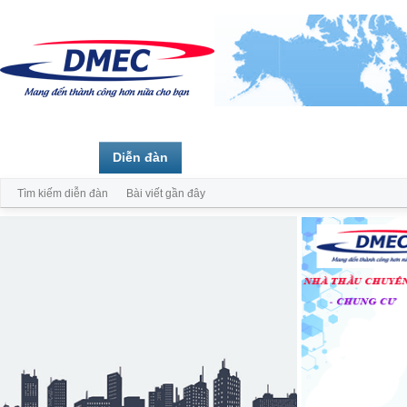
Trang chủ
Diễn đàn
Thành viên
Tìm kiếm diễn đàn
Bài viết gần đây