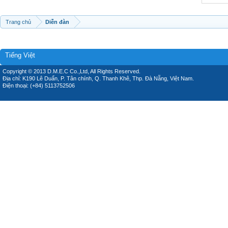
Trang chủ
Diễn đàn
Tiếng Việt
Copyright © 2013 D.M.E.C Co.,Ltd, All Rights Reserved.
Địa chỉ: K190 Lê Duẩn, P. Tân chính, Q. Thanh Khê, Thp. Đà Nẵng, Việt Nam.
Điện thoại: (+84) 5113752506