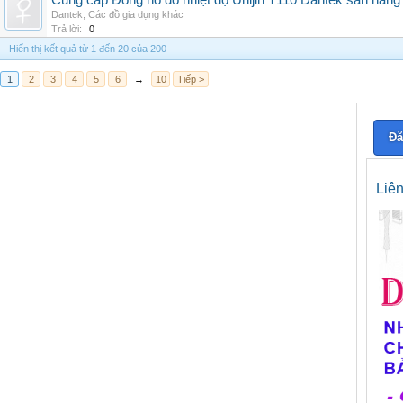
Cung cấp Đồng hồ đo nhiệt độ Unijin T110 Dantek sẵn hàng 
Dantek
,
Các đồ gia dụng khác
Trả lời:
0
Hiển thị kết quả từ 1 đến 20 của 200
1
2
3
4
5
6
→
10
Tiếp >
Đă
Liê