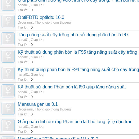
Giải pháp dinh dưỡng vượt trội cho cây trồng: Phân bón lá fe
nana01
,
Giao lưu
Trả lời:
0
OptiFDTD optifdtd 16.0
Drograms
,
Thông gió thông thường
Trả lời:
0
Tăng năng suất cây trồng nhờ sử dụng phân bón lá f97
nana01
,
Giao lưu
Trả lời:
0
Kỹ thuật sử dụng phân bón lá F95 tăng năng suất cây trồng
nana01
,
Giao lưu
Trả lời:
0
Kỹ thuật dùng phân bón lá F94 tăng năng suất cho cây trồng
nana01
,
Giao lưu
Trả lời:
0
Kỹ thuật sử dụng Phân bón lá f90 giúp tăng năng suất
nana01
,
Giao lưu
Trả lời:
0
Mensura genius 9.1
Drograms
,
Thông gió thông thường
Trả lời:
0
Giải pháp dinh dưỡng Phân bón lá f bo tăng tỷ lệ đậu trái
nana01
,
Giao lưu
Trả lời:
0