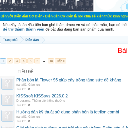
đàn Cơ Điện - Diễn đàn Cơ điện là nơi chia sẽ kiến thức kinh nghiệm trong lãnh
Nếu đây là lần đầu tiên bạn ghé thăm dmec.vn và có thắc mắc, bạn có th
để trở thành thành viên
để bắt đầu đăng bán sản phẩm của mình.
Trang chủ
Diễn đàn
Bài
1
2
3
4
5
6
→
10
Tiếp >
TIÊU ĐỀ
Phân bón lá Flower 95 giúp cây trồng tăng sức đề kháng
nana01
,
Giao lưu
Trả lời:
0
KISSsoft KISSsys 2026.0 2
Drograms
,
Thông gió thông thường
Trả lời:
0
Hướng dẫn kỹ thuật sử dụng phân bón lá fetrilon combi
nana01
,
Giao lưu
Trả lời:
0