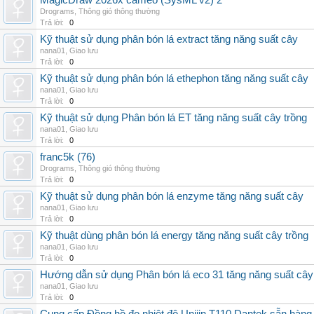
MagicDraw 2026x cameo (SysML v2) 2
Drograms
,
Thông gió thông thường
Trả lời:
0
Kỹ thuật sử dụng phân bón lá extract tăng năng suất cây
nana01
,
Giao lưu
Trả lời:
0
Kỹ thuật sử dụng phân bón lá ethephon tăng năng suất cây
nana01
,
Giao lưu
Trả lời:
0
Kỹ thuật sử dụng Phân bón lá ET tăng năng suất cây trồng
nana01
,
Giao lưu
Trả lời:
0
franc5k (76)
Drograms
,
Thông gió thông thường
Trả lời:
0
Kỹ thuật sử dụng phân bón lá enzyme tăng năng suất cây
nana01
,
Giao lưu
Trả lời:
0
Kỹ thuật dùng phân bón lá energy tăng năng suất cây trồng
nana01
,
Giao lưu
Trả lời:
0
Hướng dẫn sử dụng Phân bón lá eco 31 tăng năng suất cây
nana01
,
Giao lưu
Trả lời:
0