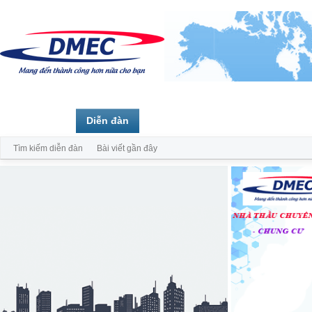
Trang chủ
Diễn đàn
Thành viên
Tìm kiếm diễn đàn
Bài viết gần đây