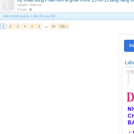
Kỹ thuật dùng Phân bón lá grow more 15-30-15 tăng năng s
nana01
,
Giao lưu
Trả lời:
0
Hiển thị kết quả từ 1 đến 20 của 200
1
2
3
4
5
6
→
10
Tiếp >
Đă
Liê