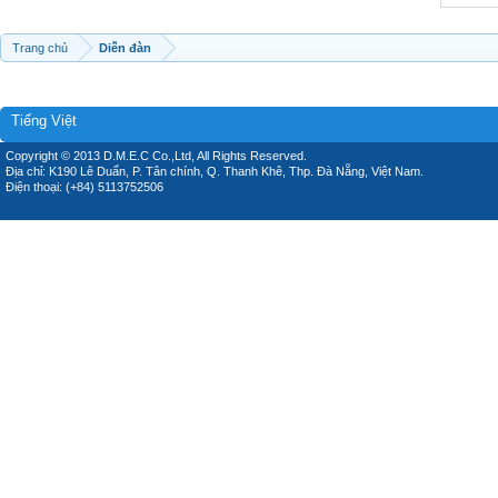
Trang chủ
Diễn đàn
Tiếng Việt
Copyright © 2013 D.M.E.C Co.,Ltd, All Rights Reserved.
Địa chỉ: K190 Lê Duẩn, P. Tân chính, Q. Thanh Khê, Thp. Đà Nẵng, Việt Nam.
Điện thoại: (+84) 5113752506