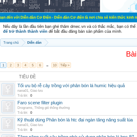
ễn đàn Cơ Điện - Diễn đàn Cơ điện là nơi chia sẽ kiến thức kinh nghiệm trong 
Nếu đây là lần đầu tiên bạn ghé thăm dmec.vn và có thắc mắc, bạn có th
để trở thành thành viên
để bắt đầu đăng bán sản phẩm của mình.
Trang chủ
Diễn đàn
Bài
1
2
3
4
5
6
→
10
Tiếp >
TIÊU ĐỀ
Tối ưu bộ rễ cây trồng với phân bón lá humic hiệu quả
nana01
,
Giao lưu
Trả lời:
0
Faro scene filter plugin
Drograms
,
Thông gió thông thường
Trả lời:
0
Kỹ thuật dùng Phân bón lá htc đại ngàn tăng năng suất lúa
nana01
,
Giao lưu
Trả lời:
0