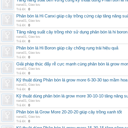
Tăng năng suất bền vững cùng kỹ thuật dùng Phân bón lá h
nana01
,
Giao lưu
Trả lời:
0
Phân bón lá Hi Canxi giúp cây trồng cứng cáp tăng năng su
nana01
,
Giao lưu
Trả lời:
0
Tăng năng suất cây trồng nhờ sử dụng phân bón lá hi boron
nana01
,
Giao lưu
Trả lời:
0
Phân bón lá Hi Boron giúp cây chống rụng trái hiệu quả
nana01
,
Giao lưu
Trả lời:
0
Giải pháp thúc đẩy rễ cực mạnh cùng phân bón lá grow mo
nana01
,
Giao lưu
Trả lời:
0
Kỹ thuật dùng Phân bón lá grow more 6-30-30 tạo mầm hoa
nana01
,
Giao lưu
Trả lời:
0
Kỹ thuật dùng phân bón lá grow more 30-10-10 tăng năng s
nana01
,
Giao lưu
Trả lời:
0
Phân bón lá Grow More 20-20-20 giúp cây trồng xanh tốt
nana01
,
Giao lưu
Trả lời:
0