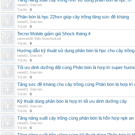
Tăng năng suất cây trồng nhờ sử dụng phân bón lá hpc 97
nana01
,
Giao lưu
Trả lời:
0
Phân bón lá hpc 22hxn giúp cây trồng tăng sức đề kháng
nana01
,
Giao lưu
Trả lời:
0
Tecno Mobile giảm giá Shock tháng 4
namtran08
,
Điện thoại Android
Trả lời:
9
Hướng dẫn kỹ thuật sử dụng phân bón lá hpc cho cây trồng
nana01
,
Giao lưu
Trả lời:
0
Tối ưu dinh dưỡng đất cùng Phân bón lá hợp trí super humi
nana01
,
Giao lưu
Trả lời:
0
Tăng sức đề kháng cho cây trồng cùng Phân bón lá hợp trí 
nana01
,
Giao lưu
Trả lời:
0
Kỹ thuật dùng phân bón lá hợp trí tối ưu dinh dưỡng cây
nana01
,
Giao lưu
Trả lời:
0
Tăng năng suất cây trồng cùng phân bón lá hỗn hợp npk an
nana01
,
Giao lưu
Trả lời:
0