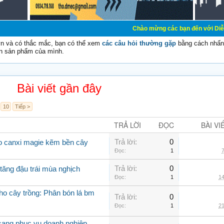
Chào mừng các bạn đến với Diễn đàn Cơ Điện -
vn và có thắc mắc, bạn có thể xem
các câu hỏi thường gặp
bằng cách nhấn 
n sản phẩm của mình.
Bài viết gần đây
10
Tiếp >
TRẢ LỜI
ĐỌC
BÀI VI
Trả lời:
0
bo canxi magie kẽm bền cây
Đọc:
1
7
Trả lời:
0
tăng đậu trái mùa nghịch
Đọc:
1
14
cho cây trồng: Phân bón lá bm
Trả lời:
0
Đọc:
1
21
 sang phục vụ doanh nghiệp