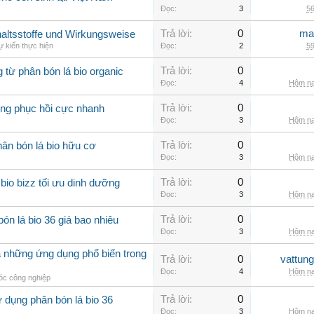
Đọc:
3
56
Trả lời:
0
ma
nhaltsstoffe und Wirkungsweise
 kiến thực hiện
Đọc:
2
59
Trả lời:
0
g từ phân bón lá bio organic
Đọc:
4
Hôm na
Trả lời:
0
rồng phục hồi cực nhanh
Đọc:
3
Hôm na
Trả lời:
0
ân bón lá bio hữu cơ
Đọc:
3
Hôm na
Trả lời:
0
io bizz tối ưu dinh dưỡng
Đọc:
3
Hôm na
Trả lời:
0
ón lá bio 36 giá bao nhiêu
Đọc:
3
Hôm na
à những ứng dụng phổ biến trong
Trả lời:
0
vattun
Đọc:
4
Hôm na
c công nghiệp
Trả lời:
0
 dụng phân bón lá bio 36
Đọc:
3
Hôm na