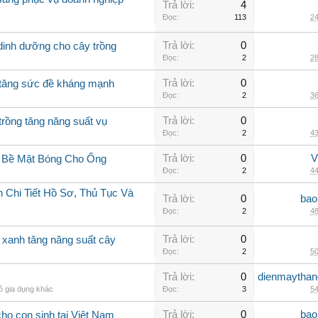
Trả lời:
4
Đọc:
113
24
Trả lời:
0
 dinh dưỡng cho cây trồng
Đọc:
2
28
Trả lời:
0
g tăng sức đề kháng mạnh
Đọc:
2
36
Trả lời:
0
trồng tăng năng suất vụ
Đọc:
2
43
Trả lời:
0
V
g Bề Mặt Bóng Cho Ống
Đọc:
2
44
 Chi Tiết Hồ Sơ, Thủ Tục Và
Trả lời:
0
bao
Đọc:
2
48
Trả lời:
0
o xanh tăng năng suất cây
Đọc:
2
50
Trả lời:
0
dienmaythan
ồ gia dụng khác
Đọc:
3
54
Trả lời:
0
bao
ho con sinh tại Việt Nam