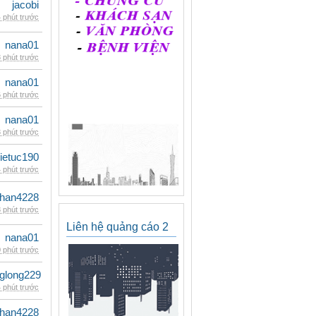
jacobi
 phút trước
nana01
 phút trước
nana01
 phút trước
nana01
 phút trước
ietuc190
 phút trước
han4228
 phút trước
Liên hệ quảng cáo 2
nana01
 phút trước
glong229
 phút trước
han4228