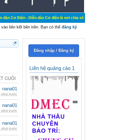
 Diễn đàn Cơ điện là nơi chia sẽ kiến thức kinh nghiệm trong lãnh vực cơ điện,
vào liên kết bên trên. Bạn có thể
đăng ký
Đăng nhập / Đăng ký
Liên hệ quảng cáo 1
ẾT CUỐI
nana01
 phút trước
nana01
 phút trước
nana01
 phút trước