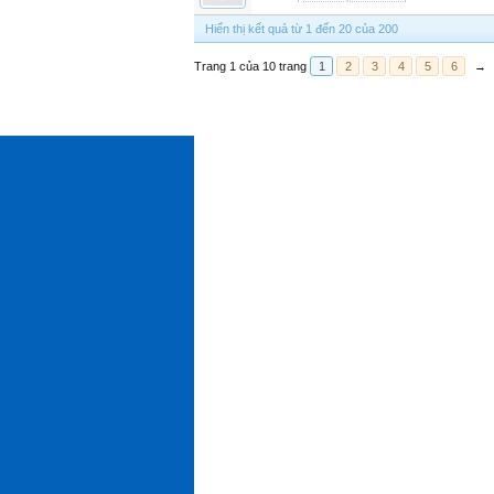
Hiển thị kết quả từ 1 đến 20 của 200
Trang 1 của 10 trang
1
2
3
4
5
6
→