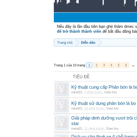
Nếu đây là lần đầu tiên bạn ghé thăm dmec.
để trở thành thành viên
để bắt đầu đăng bá
Trang chủ
Diễn đàn
Trang 1 của 10 trang
1
2
3
4
5
6
→
TIÊU ĐỀ
Kỹ thuật cung cấp Phân bón lá 
nana01
,
7 phút trước
,
Giao lưu
Kỹ thuật sử dụng phân bón lá bo 
nana01
,
14 phút trước
,
Giao lưu
Giải pháp dinh dưỡng vượt trội 
star
nana01
,
21 phút trước
,
Giao lưu
Dịch vụ cho thuê xe 4 chỗ hạng