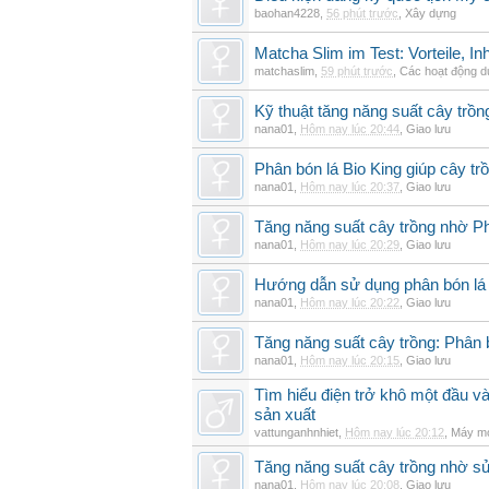
baohan4228
,
56 phút trước
,
Xây dựng
Matcha Slim im Test: Vorteile, I
matchaslim
,
59 phút trước
,
Các hoạt động dự
Kỹ thuật tăng năng suất cây trồn
nana01
,
Hôm nay lúc 20:44
,
Giao lưu
Phân bón lá Bio King giúp cây t
nana01
,
Hôm nay lúc 20:37
,
Giao lưu
Tăng năng suất cây trồng nhờ Ph
nana01
,
Hôm nay lúc 20:29
,
Giao lưu
Hướng dẫn sử dụng phân bón lá b
nana01
,
Hôm nay lúc 20:22
,
Giao lưu
Tăng năng suất cây trồng: Phân b
nana01
,
Hôm nay lúc 20:15
,
Giao lưu
Tìm hiểu điện trở khô một đầu v
sản xuất
vattunganhnhiet
,
Hôm nay lúc 20:12
,
Máy mó
Tăng năng suất cây trồng nhờ sử
nana01
,
Hôm nay lúc 20:08
,
Giao lưu