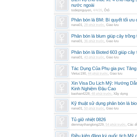
nước ngoài
todiepnguyen
,
4/4/26
,
Ôtô
Phân bón lá BM: Bí quyết tối ưu
nana01
,
28 phút trước
,
Giao lưu
Phân bón lá blum giúp cây trồn
nana01
,
36 phút trước
,
Giao lưu
Phân bón lá Bioted 603 giúp cây 
nana01
,
43 phút trước
,
Giao lưu
Tác Dụng Của Phụ gia pvc Tăn
Vietuc190
,
44 phút trước
,
Giao lưu
Xin Visa Du Lịch Mỹ: Hướng Dẫn
Kinh Nghiệm Đậu Cao
baohan4228
,
48 phút trước
,
Xây dựng
Kỹ thuật sử dụng phân bón lá bi
nana01
,
50 phút trước
,
Giao lưu
Tủ giữ nhiệt 0826
dienmaythanglong229
,
54 phút trước
,
Các đ
Điều kiện đăng ký quốc tịch Mỹ c