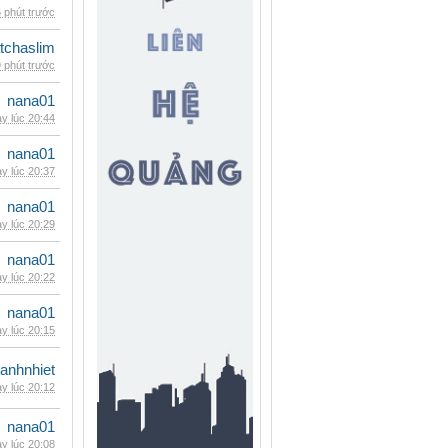
 phút trước
tchaslim
 phút trước
nana01
y lúc 20:44
nana01
y lúc 20:37
nana01
y lúc 20:29
nana01
y lúc 20:22
nana01
y lúc 20:15
ganhnhiet
y lúc 20:12
nana01
y lúc 20:08