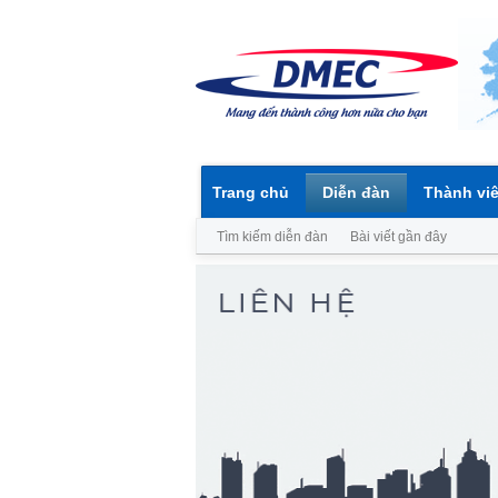
Trang chủ
Diễn đàn
Thành vi
Tìm kiếm diễn đàn
Bài viết gần đây