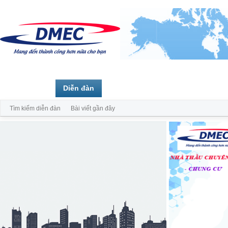
Trang chủ
Diễn đàn
Thành viên
Tìm kiếm diễn đàn
Bài viết gần đây