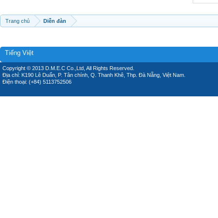
Trang chủ
Diễn đàn
Tiếng Việt
Copyright © 2013 D.M.E.C Co.,Ltd, All Rights Reserved.
Địa chỉ: K190 Lê Duẩn, P. Tân chính, Q. Thanh Khê, Thp. Đà Nẵng, Việt Nam.
Điện thoại: (+84) 5113752506