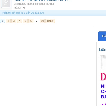
Cadence OrCAD X Platform 2025.1
Drograms
,
Thông gió thông thường
Trả lời:
0
Hiển thị kết quả từ 1 đến 20 của 200
1
2
3
4
5
6
→
10
Tiếp >
Đă
Liê