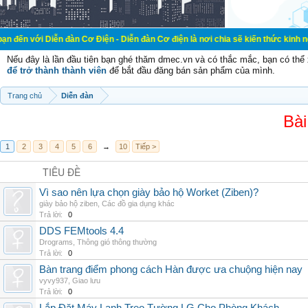
 Diễn đàn Cơ Điện - Diễn đàn Cơ điện là nơi chia sẽ kiến thức kinh nghiệm tron
Nếu đây là lần đầu tiên bạn ghé thăm dmec.vn và có thắc mắc, bạn có th
để trở thành thành viên
để bắt đầu đăng bán sản phẩm của mình.
Trang chủ
Diễn đàn
Bài
1
2
3
4
5
6
→
10
Tiếp >
TIÊU ĐỀ
Vì sao nên lựa chọn giày bảo hộ Worket (Ziben)?
giày bảo hộ ziben
,
Các đồ gia dụng khác
Trả lời:
0
DDS FEMtools 4.4
Drograms
,
Thông gió thông thường
Trả lời:
0
Bàn trang điểm phong cách Hàn được ưa chuộng hiện nay
vyvy937
,
Giao lưu
Trả lời:
0