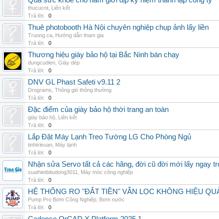
Quà sức khỏe cho nam giới dịp kỷ niệm thành lập công ty
thucucnt
,
Liên kết
Trả lời:
0
Thuê photobooth Hà Nội chuyên nghiệp chụp ảnh lấy liền
Truong ca
,
Hướng dẫn tham gia
Trả lời:
0
Thương hiệu giày bảo hộ tại Bắc Ninh bán chạy
dungcudien
,
Giày dép
Trả lời:
0
DNV GL Phast Safeti v9.11 2
Drograms
,
Thông gió thông thường
Trả lời:
0
Đặc điểm của giày bảo hộ thời trang an toàn
giày bảo hộ
,
Liên kết
Trả lời:
0
Lắp Đặt Máy Lạnh Treo Tường LG Cho Phòng Ngủ
tinhtrieuan
,
Máy lạnh
Trả lời:
0
Nhận sửa Servo tất cả các hãng, đời cũ đời mới lấy ngay t
suathietbitudong3011
,
Máy móc công nghiệp
Trả lời:
0
HỆ THỐNG RO "ĐẮT TIỀN" VẪN LỌC KHÔNG HIỆU QU
Pump Pro Bơm Công Nghiệp
,
Bơm nước
Trả lời:
0