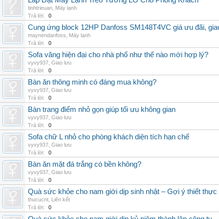
Lắp Đặt Máy Lạnh Treo Tường LG Cho Phòng Khách
tinhtrieuan
,
Máy lạnh
Trả lời:
0
Cung ứng block 12HP Danfoss SM148T4VC giá ưu đãi, giao 
maynendanfoss
,
Máy lạnh
Trả lời:
0
Sofa văng hiện đại cho nhà phố như thế nào mới hợp lý?
vyvy937
,
Giao lưu
Trả lời:
0
Bàn ăn thông minh có đáng mua không?
vyvy937
,
Giao lưu
Trả lời:
0
Bàn trang điểm nhỏ gọn giúp tối ưu không gian
vyvy937
,
Giao lưu
Trả lời:
0
Sofa chữ L nhỏ cho phòng khách diện tích hạn chế
vyvy937
,
Giao lưu
Trả lời:
0
Bàn ăn mặt đá trắng có bền không?
vyvy937
,
Giao lưu
Trả lời:
0
Quà sức khỏe cho nam giới dịp sinh nhật – Gợi ý thiết thực
thucucnt
,
Liên kết
Trả lời:
0