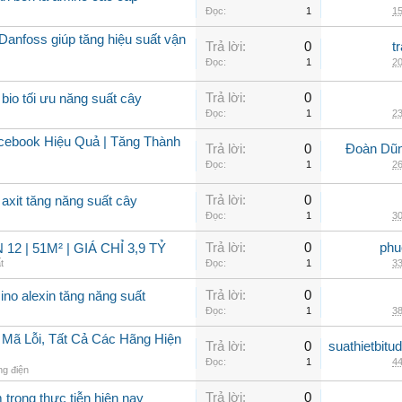
Đọc:
1
15
Danfoss giúp tăng hiệu suất vận
Trả lời:
0
t
Đọc:
1
20
Trả lời:
0
bio tối ưu năng suất cây
Đọc:
1
23
ebook Hiệu Quả | Tăng Thành
Trả lời:
0
Đoàn Dũng
Đọc:
1
26
Trả lời:
0
axit tăng năng suất cây
Đọc:
1
30
Trả lời:
0
phu
2 | 51M² | GIÁ CHỈ 3,9 TỶ
t
Đọc:
1
33
Trả lời:
0
ino alexin tăng năng suất
Đọc:
1
38
 Mã Lỗi, Tất Cả Các Hãng Hiện
Trả lời:
0
suathietbit
Đọc:
1
44
ng điện
Trả lời:
0
trong thực tiễn hiện nay