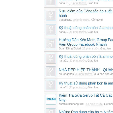
nana01
,
15 phút trước
,
Giao lưu
5 ưu điểm của Công tắc áp suất 
hành
trangbilalo
,
20 phút trước
,
Xây dựng
Kỹ thuật dùng phân bón lá amino 
nana01
,
23 phút trước
,
Giao lưu
Hướng Dẫn Kéo Mem Group Fac
Viên Group Facebook Nhanh
Đoàn Dũng Digital
,
26 phút trước
,
Giao lưu
Kỹ thuật dùng phân bón lá amino 
nana01
,
30 phút trước
,
Giao lưu
NHÀ ĐẸP HIỆP THÀNH - QUẬN 1
phuongchau
,
33 phút trước
,
Mua bán nhà đấ
Kỹ thuật sử dụng phân bón lá am
nana01
,
38 phút trước
,
Giao lưu
Kiểm Tra Sửa Servo Tất Cả Các
Nay
suathietbitudong3011
,
44 phút trước
,
Hệ thố
Những ứng dụng của bơm ly tâm 