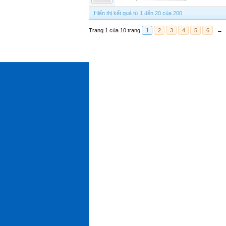
Hiển thị kết quả từ 1 đến 20 của 200
Trang 1 của 10 trang
1
2
3
4
5
6
→