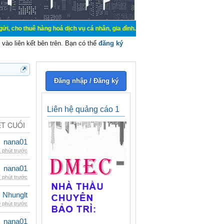
hàng hoá dịch vụ cá nhân, gia đình. Mua bán, ký gửi, cho thuê thiết bị hệ thố
vào liên kết bên trên. Bạn có thể
đăng ký
Đăng nhập / Đăng ký
Liên hệ quảng cáo 1
ẾT CUỐI
nana01
 phút trước
nana01
 phút trước
Nhunglt
 phút trước
nana01