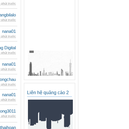
 phút trước
rangbilalo
 phút trước
nana01
 phút trước
 Digital
 phút trước
nana01
 phút trước
ongchau
 phút trước
Liên hệ quảng cáo 2
nana01
 phút trước
udong3011
 phút trước
thaihoan