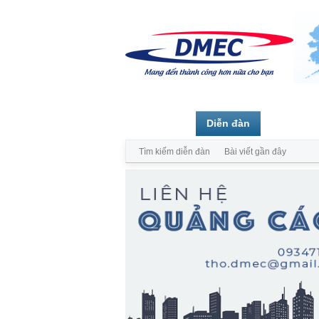
Trang chủ
Diễn đàn
Thành vi
Tìm kiếm diễn đàn
Bài viết gần đây