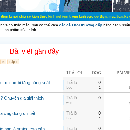
ia sẽ kiến thức kinh nghiệm trong lãnh vực cơ điện, mua bán, ký gửi, cho thuê 
vn và có thắc mắc, bạn có thể xem
các câu hỏi thường gặp
bằng cách nhấn 
n sản phẩm của mình.
Bài viết gần đây
10
Tiếp >
TRẢ LỜI
ĐỌC
BÀI VI
Trả lời:
0
amino combi tăng năng suất
Đọc:
1
1
Trả lời:
0
? Chuyên gia giải thích
Đọc:
1
7
Trả lời:
0
 ứng dụng chi tiết
Đọc:
1
9
Trả lời:
0
ân bón lá amino cao cấp