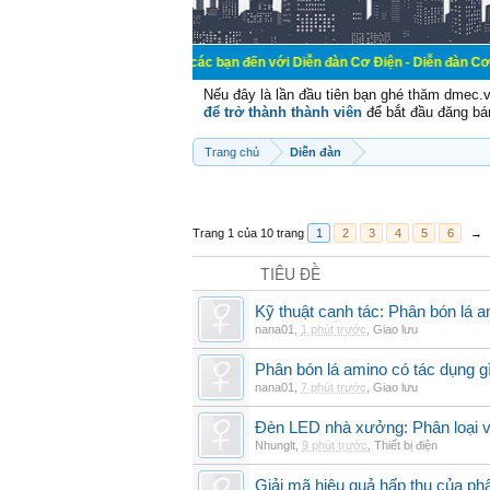
Chào mừng các bạn đến với Diễn đàn Cơ Điện - Diễn đàn Cơ điện là nơi ch
Nếu đây là lần đầu tiên bạn ghé thăm dmec.
để trở thành thành viên
để bắt đầu đăng bá
Trang chủ
Diễn đàn
Trang 1 của 10 trang
1
2
3
4
5
6
→
TIÊU ĐỀ
Kỹ thuật canh tác: Phân bón lá 
nana01
,
1 phút trước
,
Giao lưu
Phân bón lá amino có tác dụng gì
nana01
,
7 phút trước
,
Giao lưu
Đèn LED nhà xưởng: Phân loại và
Nhunglt
,
9 phút trước
,
Thiết bị điện
Giải mã hiệu quả hấp thụ của ph