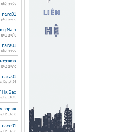
 phút trước
nana01
 phút trước
oàng Nam
 phút trước
nana01
 phút trước
rograms
 phút trước
nana01
y lúc 16:16
 Ha Bac
y lúc 16:15
vinhphat
y lúc 16:08
nana01
y lúc 16:08