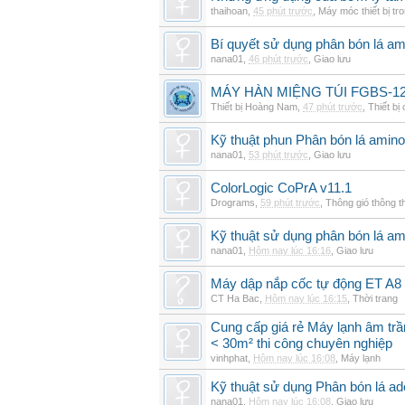
thaihoan
,
45 phút trước
,
Máy móc thiết bị tr
Bí quyết sử dụng phân bón lá am
nana01
,
46 phút trước
,
Giao lưu
MÁY HÀN MIỆNG TÚI FGBS-12
Thiết bị Hoàng Nam
,
47 phút trước
,
Thiết bị
Kỹ thuật phun Phân bón lá amino
nana01
,
53 phút trước
,
Giao lưu
ColorLogic CoPrA v11.1
Drograms
,
59 phút trước
,
Thông gió thông 
Kỹ thuật sử dụng phân bón lá am
nana01
,
Hôm nay lúc 16:16
,
Giao lưu
Máy dập nắp cốc tự động ET A8
CT Ha Bac
,
Hôm nay lúc 16:15
,
Thời trang
Cung cấp giá rẻ Máy lạnh âm tr
< 30m² thi công chuyên nghiệp
vinhphat
,
Hôm nay lúc 16:08
,
Máy lạnh
Kỹ thuật sử dụng Phân bón lá ad
nana01
,
Hôm nay lúc 16:08
,
Giao lưu