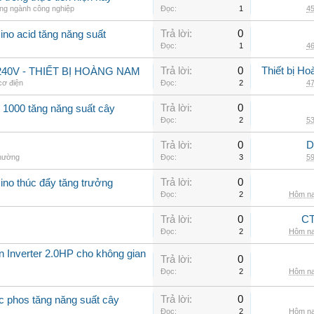
ong ngành công nghiệp
Đọc:
1
45
Trả lời:
0
ino acid tăng năng suất
Đọc:
1
46
Trả lời:
0
Thiết bị H
40V - THIẾT BỊ HOÀNG NAM
 cơ điện
Đọc:
2
47
Trả lời:
0
 1000 tăng năng suất cây
Đọc:
2
53
Trả lời:
0
D
thường
Đọc:
3
59
Trả lời:
0
ino thúc đẩy tăng trưởng
Đọc:
2
Hôm na
Trả lời:
0
CT
Đọc:
2
Hôm na
ần Inverter 2.0HP cho không gian
Trả lời:
0
Đọc:
2
Hôm na
Trả lời:
0
c phos tăng năng suất cây
Đọc:
2
Hôm na