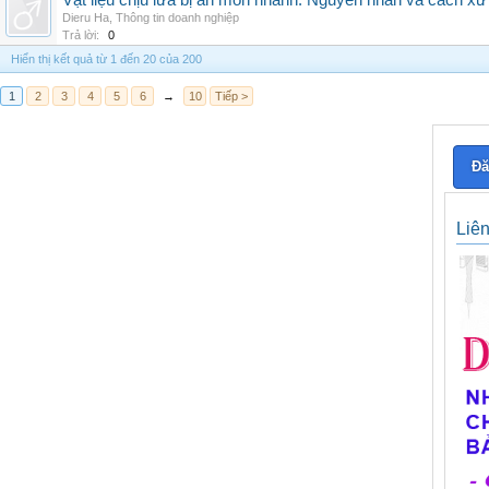
Vật liệu chịu lửa bị ăn mòn nhanh: Nguyên nhân và cách xử 
Dieru Ha
,
Thông tin doanh nghiệp
Trả lời:
0
Hiển thị kết quả từ 1 đến 20 của 200
1
2
3
4
5
6
→
10
Tiếp >
Đă
Liê