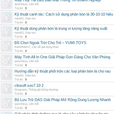
Máy Hủy Tài Liệu Bảo Mật Thông Tin Doanh Nghiệp
quoctrieuu
,
Liên kết
Trả lời:
0
Kỹ thuật canh tác: Cách sử dụng phân bón lá 30-10-10 hiệu
nana01
,
Giao lưu
Trả lời:
0
Kỹ thuật dùng phân bón lá trung vi lượng tăng năng suất
nana01
,
Giao lưu
Trả lời:
0
Đồ Chơi Ngoài Trời Cho Trẻ – YUMI TOYS
thanhthieen7
,
Các đồ gia dụng khác
Trả lời:
0
Máy Tính All In One Giải Pháp Gọn Gàng Cho Văn Phòng
quoctrieuu
,
Liên kết
Trả lời:
0
Hướng dẫn kỹ thuật phối trộn các loại phân bón lá cho rau
nana01
,
Giao lưu
Trả lời:
0
cliosoft sos7.10 2
Drograms
,
Thông gió thông thường
Trả lời:
0
Bộ Lưu Trữ DAS Giải Pháp Mở Rộng Dung Lượng Nhanh
quoctrieuu
,
Liên kết
Trả lời:
0