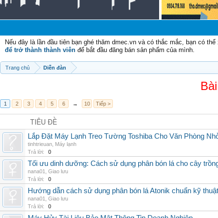
C
Nếu đây là lần đầu tiên bạn ghé thăm dmec.vn và có thắc mắc, bạn có th
để trở thành thành viên
để bắt đầu đăng bán sản phẩm của mình.
Trang chủ
Diễn đàn
Bài
1
2
3
4
5
6
→
10
Tiếp >
TIÊU ĐỀ
Lắp Đặt Máy Lạnh Treo Tường Toshiba Cho Văn Phòng Nh
tinhtrieuan
,
Máy lạnh
Trả lời:
0
Tối ưu dinh dưỡng: Cách sử dụng phân bón lá cho cây trồn
nana01
,
Giao lưu
Trả lời:
0
Hướng dẫn cách sử dụng phân bón lá Atonik chuẩn kỹ thuậ
nana01
,
Giao lưu
Trả lời:
0