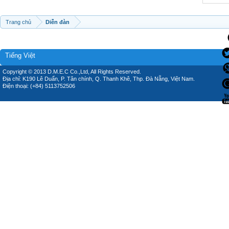
Trang chủ
Diễn đàn
Tiếng Việt
Copyright © 2013 D.M.E.C Co.,Ltd, All Rights Reserved.
Địa chỉ: K190 Lê Duẩn, P. Tân chính, Q. Thanh Khê, Thp. Đà Nẵng, Việt Nam.
Điện thoại: (+84) 5113752506