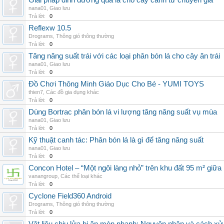
Giải pháp dinh dưỡng qua lá cho cây cảnh từ chuyên gia
nana01
,
Giao lưu
Trả lời:
0
Reflexw 10.5
Drograms
,
Thông gió thông thường
Trả lời:
0
Tăng năng suất trái với các loại phân bón lá cho cây ăn trái
nana01
,
Giao lưu
Trả lời:
0
Đồ Chơi Thông Minh Giáo Dục Cho Bé - YUMI TOYS
thien7
,
Các đồ gia dụng khác
Trả lời:
0
Dùng Bortrac phân bón lá vi lượng tăng năng suất vụ mùa
nana01
,
Giao lưu
Trả lời:
0
Kỹ thuật canh tác: Phân bón lá là gì để tăng năng suất
nana01
,
Giao lưu
Trả lời:
0
Concon Hotel – “Một ngôi làng nhỏ” trên khu đất 95 m² giữa
vanangroup
,
Các thể loại khác
Trả lời:
0
Cyclone Field360 Android
Drograms
,
Thông gió thông thường
Trả lời:
0