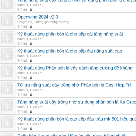
Tăng năng suất cây cà phê nhờ sử dụng phân bón lá chuyê
nana01
,
Giao lưu
Trả lời:
0
Openwind 2024 v2.0
Drograms
,
Thông gió thông thường
Trả lời:
0
Kỹ thuật dùng phân bón lá cho bắp cải tăng năng suất
nana01
,
Giao lưu
Trả lời:
0
Kỹ thuật dùng phân bón lá cho bắp đạt năng suất cao
nana01
,
Giao lưu
Trả lời:
0
Kỹ thuật dùng Phân bón lá cây cảnh tăng cường đề kháng
nana01
,
Giao lưu
Trả lời:
0
Tối ưu năng suất cây trồng nhờ Phân bón lá Casi Hợp Trí
nana01
,
Giao lưu
Trả lời:
0
Tăng năng suất cây trồng nhờ sử dụng phân bón lá Ka Gre
nana01
,
Giao lưu
Trả lời:
0
Kỹ thuật dùng phân bón lá cao cấp đầu trâu mk 501 hiệu qu
nana01
,
Giao lưu
Trả lời:
0