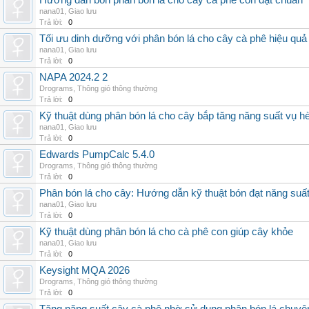
Hướng dẫn bón phân bón lá cho cây cà phê con đạt chuẩn
nana01
,
Giao lưu
Trả lời:
0
Tối ưu dinh dưỡng với phân bón lá cho cây cà phê hiệu quả
nana01
,
Giao lưu
Trả lời:
0
NAPA 2024.2 2
Drograms
,
Thông gió thông thường
Trả lời:
0
Kỹ thuật dùng phân bón lá cho cây bắp tăng năng suất vụ h
nana01
,
Giao lưu
Trả lời:
0
Edwards PumpCalc 5.4.0
Drograms
,
Thông gió thông thường
Trả lời:
0
Phân bón lá cho cây: Hướng dẫn kỹ thuật bón đạt năng suấ
nana01
,
Giao lưu
Trả lời:
0
Kỹ thuật dùng phân bón lá cho cà phê con giúp cây khỏe
nana01
,
Giao lưu
Trả lời:
0
Keysight MQA 2026
Drograms
,
Thông gió thông thường
Trả lời:
0