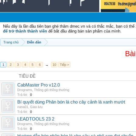
Nếu đây là lần đầu tiên bạn ghé thăm dmec.vn và có thắc mắc, bạn có th
để trở thành thành viên
để bắt đầu đăng bán sản phẩm của mình.
Trang chủ
Diễn đàn
Bài
1
2
3
4
5
6
→
10
Tiếp >
TIÊU ĐỀ
CabMaster Pro v12.0
Drograms
,
Thông gió thông thường
Trả lời:
0
Bí quyết dùng Phân bón lá cho cây cảnh lá xanh mướt
nana01
,
Giao lưu
Trả lời:
0
LEADTOOLS 23 2
Drograms
,
Thông gió thông thường
Trả lời:
0