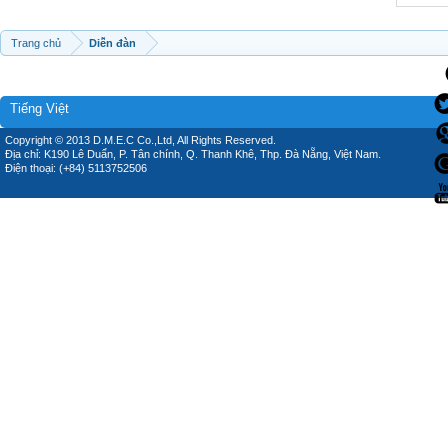
Trang chủ
Diễn đàn
Tiếng Việt
Copyright © 2013 D.M.E.C Co.,Ltd, All Rights Reserved.
Địa chỉ: K190 Lê Duẩn, P. Tân chính, Q. Thanh Khê, Thp. Đà Nẵng, Việt Nam.
Điện thoại: (+84) 5113752506