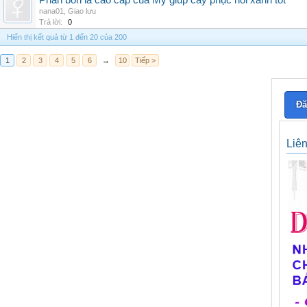
Phân bón lá cao cấp của Mỹ giúp cây phục hồi xanh tốt
nana01
,
Giao lưu
Trả lời:
0
Hiển thị kết quả từ 1 đến 20 của 200
1
2
3
4
5
6
→
10
Tiếp >
Đă
Liê