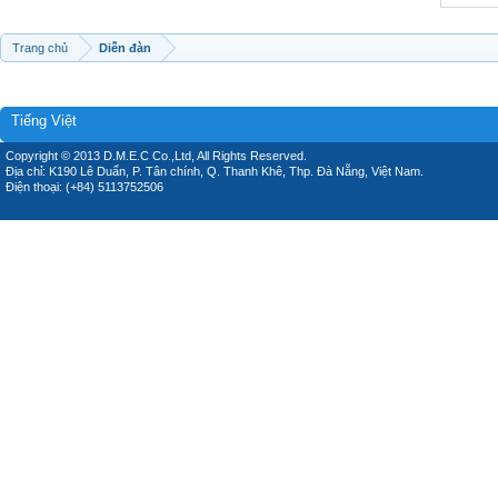
Trang chủ
Diễn đàn
Tiếng Việt
Copyright © 2013 D.M.E.C Co.,Ltd, All Rights Reserved.
Địa chỉ: K190 Lê Duẩn, P. Tân chính, Q. Thanh Khê, Thp. Đà Nẵng, Việt Nam.
Điện thoại: (+84) 5113752506