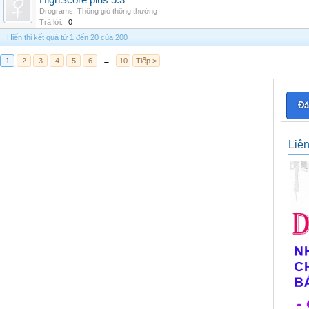
HighScore plus 5.3
Drograms
,
Thông gió thông thường
Trả lời:
0
Hiển thị kết quả từ 1 đến 20 của 200
1
2
3
4
5
6
→
10
Tiếp >
Đă
Liê