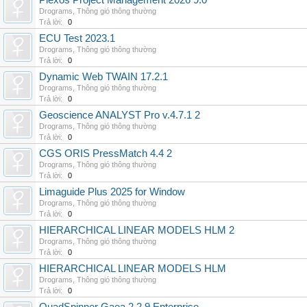
Plexos Project Management 2026 9.0
Drograms
,
Thông gió thông thường
Trả lời:
0
ECU Test 2023.1
Drograms
,
Thông gió thông thường
Trả lời:
0
Dynamic Web TWAIN 17.2.1
Drograms
,
Thông gió thông thường
Trả lời:
0
Geoscience ANALYST Pro v.4.7.1 2
Drograms
,
Thông gió thông thường
Trả lời:
0
CGS ORIS PressMatch 4.4 2
Drograms
,
Thông gió thông thường
Trả lời:
0
Limaguide Plus 2025 for Window
Drograms
,
Thông gió thông thường
Trả lời:
0
HIERARCHICAL LINEAR MODELS HLM 2
Drograms
,
Thông gió thông thường
Trả lời:
0
HIERARCHICAL LINEAR MODELS HLM
Drograms
,
Thông gió thông thường
Trả lời:
0