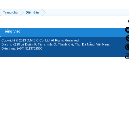
Trang chủ
Diễn đàn
Tiếng Việt
Copyright © 2013 D.M.E.C Co.,Ltd, All Rights Reserved.
Địa chỉ: K190 Lê Duẩn, P. Tân chính, Q. Thanh Khê, Thp. Đà Nẵng, Việt Nam.
Điện thoại: (+84) 5113752506