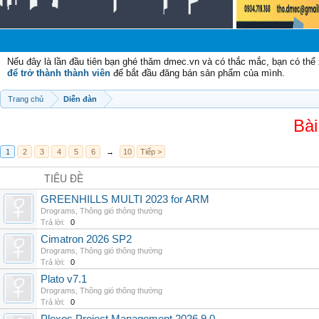
C
Nếu đây là lần đầu tiên bạn ghé thăm dmec.vn và có thắc mắc, bạn có th
để trở thành thành viên
để bắt đầu đăng bán sản phẩm của mình.
Trang chủ
Diễn đàn
Bài
1
2
3
4
5
6
→
10
Tiếp >
TIÊU ĐỀ
GREENHILLS MULTI 2023 for ARM
Drograms
,
Thông gió thông thường
Trả lời:
0
Cimatron 2026 SP2
Drograms
,
Thông gió thông thường
Trả lời:
0
Plato v7.1
Drograms
,
Thông gió thông thường
Trả lời:
0