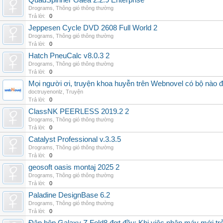
QuadSpinner Gaea 2.2.9 Enterprise
Drograms
,
Thông gió thông thường
Trả lời:
0
Jeppesen Cycle DVD 2608 Full World 2
Drograms
,
Thông gió thông thường
Trả lời:
0
Hatch PneuCalc v8.0.3 2
Drograms
,
Thông gió thông thường
Trả lời:
0
Mọi người ơi, truyện khoa huyễn trên Webnovel có bộ nào
doctruyenonlz
,
Truyện
Trả lời:
0
ClassNK PEERLESS 2019.2 2
Drograms
,
Thông gió thông thường
Trả lời:
0
Catalyst Professional v.3.3.5
Drograms
,
Thông gió thông thường
Trả lời:
0
geosoft oasis montaj 2025 2
Drograms
,
Thông gió thông thường
Trả lời:
0
Paladine DesignBase 6.2
Drograms
,
Thông gió thông thường
Trả lời:
0