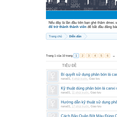
Nếu đây là lần đầu tiên bạn ghé thăm dmec.
để trở thành thành viên
để bắt đầu đăng bá
Trang chủ
Diễn đàn
Trang 1 của 10 trang
1
2
3
4
5
6
→
TIÊU ĐỀ
Bí quyết sử dụng phân bón lá can
nana01
,
4 phút trước
,
Giao lưu
Kỹ thuật dùng phân bón lá canxi n
nana01
,
11 phút trước
,
Giao lưu
Hướng dẫn kỹ thuật sử dụng phâ
nana01
,
17 phút trước
,
Giao lưu
Cách Bảo Quản Bột Màu Đúng 