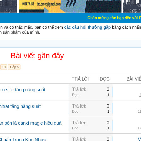
Chào mừng các bạn đến với Diễn đàn Cơ Điện
vn và có thắc mắc, bạn có thể xem
các câu hỏi thường gặp
bằng cách nhấn 
n sản phẩm của mình.
Bài viết gần đây
10
Tiếp >
TRẢ LỜI
ĐỌC
BÀI VI
Trả lời:
0
xi silic tăng năng suất
Đọc:
1
4
Trả lời:
0
itrat tăng năng suất
Đọc:
1
11
Trả lời:
0
n bón lá canxi magie hiệu quả
Đọc:
1
17
Trả lời:
0
V
Chuẩn Trong Kho Nhựa