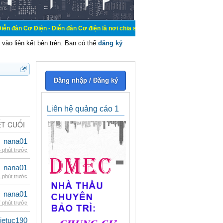
 - Diễn đàn Cơ điện là nơi chia sẽ kiến thức kinh nghiệm trong lãnh vực cơ đi
vào liên kết bên trên. Bạn có thể
đăng ký
Đăng nhập / Đăng ký
Liên hệ quảng cáo 1
ẾT CUỐI
nana01
 phút trước
nana01
 phút trước
nana01
 phút trước
ietuc190