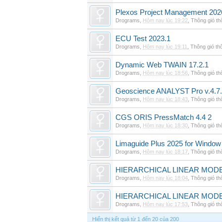
Plexos Project Management 202
Drograms
,
Hôm nay lúc 19:22
,
Thông gió t
ECU Test 2023.1
Drograms
,
Hôm nay lúc 19:11
,
Thông gió th
Dynamic Web TWAIN 17.2.1
Drograms
,
Hôm nay lúc 18:56
,
Thông gió t
Geoscience ANALYST Pro v.4.7.
Drograms
,
Hôm nay lúc 18:43
,
Thông gió t
CGS ORIS PressMatch 4.4 2
Drograms
,
Hôm nay lúc 18:30
,
Thông gió t
Limaguide Plus 2025 for Window
Drograms
,
Hôm nay lúc 18:17
,
Thông gió t
HIERARCHICAL LINEAR MODE
Drograms
,
Hôm nay lúc 18:04
,
Thông gió t
HIERARCHICAL LINEAR MOD
Drograms
,
Hôm nay lúc 17:53
,
Thông gió t
Hiển thị kết quả từ 1 đến 20 của 200