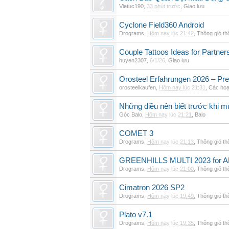
Vietuc190
,
33 phút trước
,
Giao lưu
Cyclone Field360 Android
Drograms
,
Hôm nay lúc 21:42
,
Thông gió t
Couple Tattoos Ideas for Partne
huyen2307
,
6/1/26
,
Giao lưu
Orosteel Erfahrungen 2026 – Pre
orosteelkaufen
,
Hôm nay lúc 21:31
,
Các hoạ
Những điều nên biết trước khi m
Góc Balo
,
Hôm nay lúc 21:21
,
Balo
COMET 3
Drograms
,
Hôm nay lúc 21:13
,
Thông gió t
GREENHILLS MULTI 2023 for 
Drograms
,
Hôm nay lúc 21:00
,
Thông gió t
Cimatron 2026 SP2
Drograms
,
Hôm nay lúc 19:49
,
Thông gió t
Plato v7.1
Drograms
,
Hôm nay lúc 19:35
,
Thông gió t