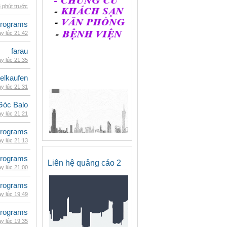
 phút trước
rograms
y lúc 21:42
farau
y lúc 21:35
eelkaufen
y lúc 21:31
Góc Balo
y lúc 21:21
rograms
y lúc 21:13
rograms
Liên hệ quảng cáo 2
y lúc 21:00
rograms
y lúc 19:49
rograms
y lúc 19:35