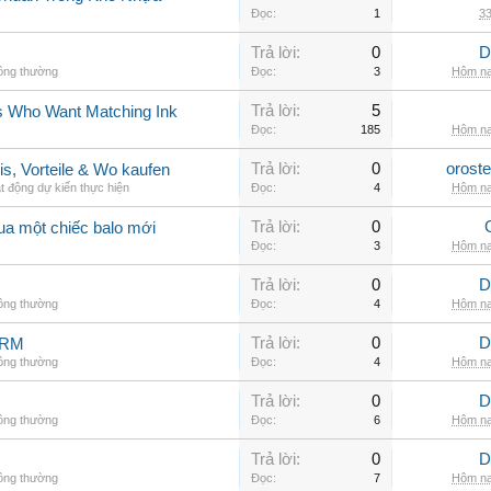
Đọc:
1
33
Trả lời:
0
D
hông thường
Đọc:
3
Hôm na
Trả lời:
5
rs Who Want Matching Ink
Đọc:
185
Hôm na
Trả lời:
0
orost
is, Vorteile & Wo kaufen
t động dự kiến thực hiện
Đọc:
4
Hôm na
Trả lời:
0
ua một chiếc balo mới
Đọc:
3
Hôm na
Trả lời:
0
D
hông thường
Đọc:
4
Hôm na
Trả lời:
0
D
ARM
hông thường
Đọc:
4
Hôm na
Trả lời:
0
D
hông thường
Đọc:
6
Hôm na
Trả lời:
0
D
hông thường
Đọc:
7
Hôm na