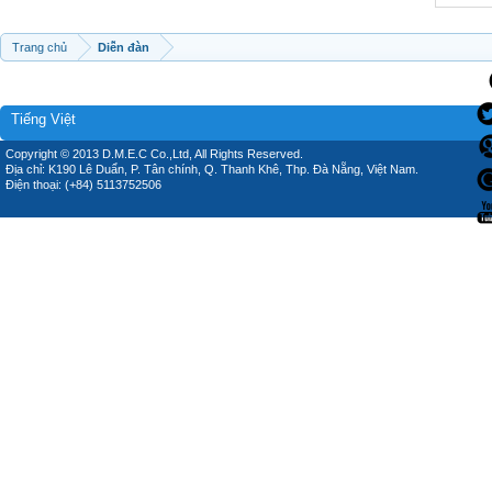
Trang chủ
Diễn đàn
Tiếng Việt
Copyright © 2013 D.M.E.C Co.,Ltd, All Rights Reserved.
Địa chỉ: K190 Lê Duẩn, P. Tân chính, Q. Thanh Khê, Thp. Đà Nẵng, Việt Nam.
Điện thoại: (+84) 5113752506