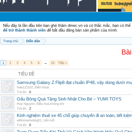
Nếu đây là lần đầu tiên bạn ghé thăm dmec.vn và có thắc mắc, bạn có th
để trở thành thành viên
để bắt đầu đăng bán sản phẩm của mình.
Trang chủ
Diễn đàn
Bài
1
2
3
4
5
6
→
10
Tiếp >
TIÊU ĐỀ
Samsung Galaxy Z Flip8 đạt chuẩn IP48, vậy dùng dưới m
hale121102
,
Điện thoại
Trả lời:
0
Gấu Bông Quà Tặng Sinh Nhật Cho Bé – YUMI TOYS
Huy Nguyen
,
Điều hoà không khí
Trả lời:
2
Kinh nghiệm thuê xe 45 chỗ giúp chuyến đi an toàn, tiết kiệ
wifimmarketing01
,
Liên kết
Trả lời:
0