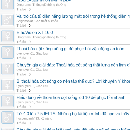
InSoft Automation IMP v14.4
Drograms
,
Thông gió thông thường
Trả lời:
0
Vai trò của tủ điện năng lượng mặt trời trong hệ thống điện m
Saigonsolar
,
Các thiết bị khác
Trả lời:
0
EthoVision XT 16.0
Drograms
,
Thông gió thông thường
Trả lời:
0
Thoái hóa cột sống uống gì để phục hồi vận động an toàn
uyenuyen01
,
Giao lưu
Trả lời:
0
Chuyên gia giải đáp: Thoái hóa cột sống thắt lưng nên làm g
uyenuyen01
,
Giao lưu
Trả lời:
0
Bị thoái hóa cột sống có nên tập thể dục? Lời khuyên Y kho
uyenuyen01
,
Giao lưu
Trả lời:
0
Hiểu đúng về thoái hóa cột sống icd 10 để phục hồi nhanh
uyenuyen01
,
Giao lưu
Trả lời:
0
Từ 4.0 lên 7.5 IELTS: Những bộ tài liệu mình đã học và thấy
hoctienganh493
,
Kỹ năng
Trả lời:
0