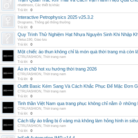
Trạm Quan Trắc Khí Thải Và Cách Vận Hành Hiệu Quả Ch
nhattinseo
,
Các thiết bị khác
Trả lời:
0
Interactive Petrophysics 2025 v25.3.2
Drograms
,
Thông gió thông thường
Trả lời:
0
Quy Trình Thử Nghiệm Hạt Nhựa Nguyên Sinh Khi Nhập K
Vietuc190
,
Giao lưu
Trả lời:
0
Một chiếc áo thun không chỉ là món quà thời trang mà còn 
CTRLFASHION
,
Thời trang nam
Trả lời:
0
Áo in chữ hot xu hướng thời trang 2026
CTRLFASHION
,
Thời trang nam
Trả lời:
0
Outfit Basic Kém Sang Và Cách Khắc Phục Để Mặc Đơn 
CTRLFASHION
,
Thời trang nam
Trả lời:
0
Tinh thần Việt Nam qua trang phục không chỉ nằm ở những 
CTRLFASHION
,
Thời trang nam
Trả lời:
0
Cách tẩy áo trắng bị ố vàng mà không làm hỏng hình in siêu
CTRLFASHION
,
Thời trang nam
Trả lời:
0