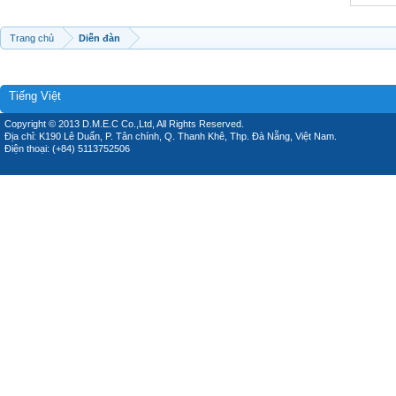
Trang chủ
Diễn đàn
Tiếng Việt
Copyright © 2013 D.M.E.C Co.,Ltd, All Rights Reserved.
Địa chỉ: K190 Lê Duẩn, P. Tân chính, Q. Thanh Khê, Thp. Đà Nẵng, Việt Nam.
Điện thoại: (+84) 5113752506