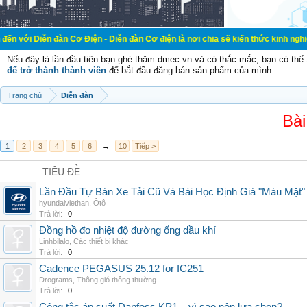
đàn Cơ Điện - Diễn đàn Cơ điện là nơi chia sẽ kiến thức kinh nghiệm trong lãn
Nếu đây là lần đầu tiên bạn ghé thăm dmec.vn và có thắc mắc, bạn có th
để trở thành thành viên
để bắt đầu đăng bán sản phẩm của mình.
Trang chủ
Diễn đàn
Bài
1
2
3
4
5
6
→
10
Tiếp >
TIÊU ĐỀ
Lần Đầu Tự Bán Xe Tải Cũ Và Bài Học Định Giá "Máu Mặt"
hyundaiviethan
,
Ôtô
Trả lời:
0
Đồng hồ đo nhiệt độ đường ống dầu khí
Linhbilalo
,
Các thiết bị khác
Trả lời:
0
Cadence PEGASUS 25.12 for IC251
Drograms
,
Thông gió thông thường
Trả lời:
0