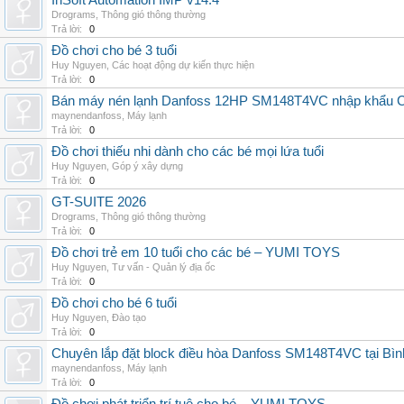
InSoft Automation IMP v14.4
Drograms
,
Thông gió thông thường
Trả lời:
0
Đồ chơi cho bé 3 tuổi
Huy Nguyen
,
Các hoạt động dự kiến thực hiện
Trả lời:
0
Bán máy nén lạnh Danfoss 12HP SM148T4VC nhập khẩu China
maynendanfoss
,
Máy lạnh
Trả lời:
0
Đồ chơi thiếu nhi dành cho các bé mọi lứa tuổi
Huy Nguyen
,
Góp ý xây dựng
Trả lời:
0
GT-SUITE 2026
Drograms
,
Thông gió thông thường
Trả lời:
0
Đồ chơi trẻ em 10 tuổi cho các bé – YUMI TOYS
Huy Nguyen
,
Tư vấn - Quản lý địa ốc
Trả lời:
0
Đồ chơi cho bé 6 tuổi
Huy Nguyen
,
Đào tạo
Trả lời:
0
Chuyên lắp đặt block điều hòa Danfoss SM148T4VC tại Bình
maynendanfoss
,
Máy lạnh
Trả lời:
0