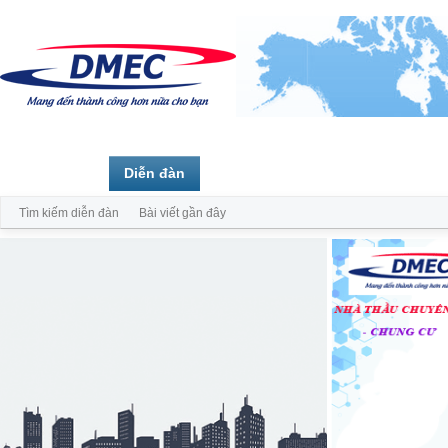
Trang chủ
Diễn đàn
Thành viên
Tìm kiếm diễn đàn
Bài viết gần đây