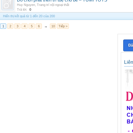
Đồ chơi phát triển trí tuệ cho bé – YUMI TOYS
Huy Nguyen
,
Trang trí nội ngoại thất
Trả lời:
0
Hiển thị kết quả từ 1 đến 20 của 200
1
2
3
4
5
6
→
10
Tiếp >
Đă
Liê