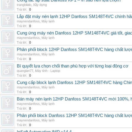
Công tắc áp suất Danfoss KP1 – vì sao nên lựa chọn?
trangbilalo
,
Xây dựng
Trả lời:
0
Lắp đặt máy nén lạnh 12HP Danfoss SM148T4VC chính hãng, 
maynendanfoss
,
Máy lạnh
Trả lời:
0
Cung ứng máy nén Danfoss 12HP SM148T4VC giá tốt, giao h
maynendanfoss
,
Máy lạnh
Trả lời:
0
Phân phối block 12HP Danfoss SM148T4VC hàng chất lượng,
maynendanfoss
,
Máy lạnh
Trả lời:
0
Bí quyết lựa chọn chổi than phù hợp với từng loại động cơ
quanglan77
,
Máy tính - Laptop
Trả lời:
0
Cung cấp block lạnh Danfoss 12HP SM148T4VC hàng China, g
maynendanfoss
,
Máy lạnh
Trả lời:
0
Bán máy nén lạnh 12HP Danfoss SM148T4VC mới 100%, hà
maynendanfoss
,
Máy lạnh
Trả lời:
0
Phân phối block Danfoss 12HP SM148T4VC hàng chất lượng
maynendanfoss
,
Máy lạnh
Trả lời:
0