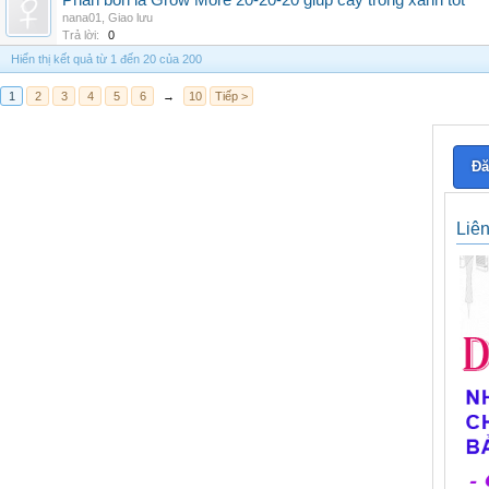
Phân bón lá Grow More 20-20-20 giúp cây trồng xanh tốt
nana01
,
Giao lưu
Trả lời:
0
Hiển thị kết quả từ 1 đến 20 của 200
1
2
3
4
5
6
→
10
Tiếp >
Đă
Liê