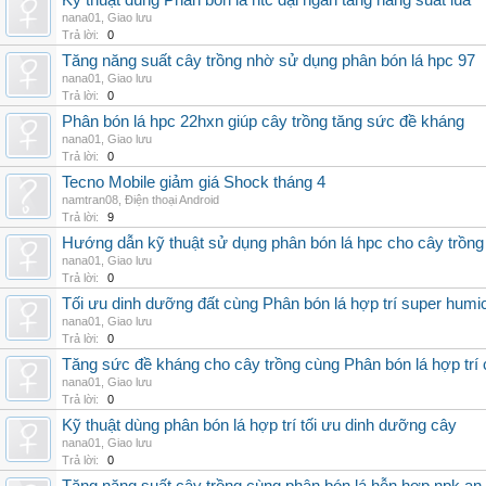
Kỹ thuật dùng Phân bón lá htc đại ngàn tăng năng suất lúa
nana01
,
Giao lưu
Trả lời:
0
Tăng năng suất cây trồng nhờ sử dụng phân bón lá hpc 97
nana01
,
Giao lưu
Trả lời:
0
Phân bón lá hpc 22hxn giúp cây trồng tăng sức đề kháng
nana01
,
Giao lưu
Trả lời:
0
Tecno Mobile giảm giá Shock tháng 4
namtran08
,
Điện thoại Android
Trả lời:
9
Hướng dẫn kỹ thuật sử dụng phân bón lá hpc cho cây trồng
nana01
,
Giao lưu
Trả lời:
0
Tối ưu dinh dưỡng đất cùng Phân bón lá hợp trí super humi
nana01
,
Giao lưu
Trả lời:
0
Tăng sức đề kháng cho cây trồng cùng Phân bón lá hợp trí 
nana01
,
Giao lưu
Trả lời:
0
Kỹ thuật dùng phân bón lá hợp trí tối ưu dinh dưỡng cây
nana01
,
Giao lưu
Trả lời:
0