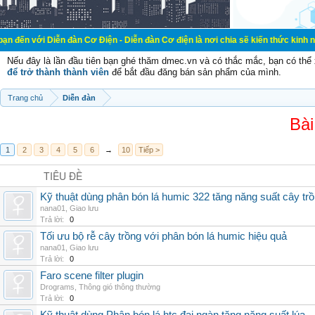
ễn đàn Cơ Điện - Diễn đàn Cơ điện là nơi chia sẽ kiến thức kinh nghiệm trong 
Nếu đây là lần đầu tiên bạn ghé thăm dmec.vn và có thắc mắc, bạn có th
để trở thành thành viên
để bắt đầu đăng bán sản phẩm của mình.
Trang chủ
Diễn đàn
Bài
1
2
3
4
5
6
→
10
Tiếp >
TIÊU ĐỀ
Kỹ thuật dùng phân bón lá humic 322 tăng năng suất cây tr
nana01
,
Giao lưu
Trả lời:
0
Tối ưu bộ rễ cây trồng với phân bón lá humic hiệu quả
nana01
,
Giao lưu
Trả lời:
0
Faro scene filter plugin
Drograms
,
Thông gió thông thường
Trả lời:
0