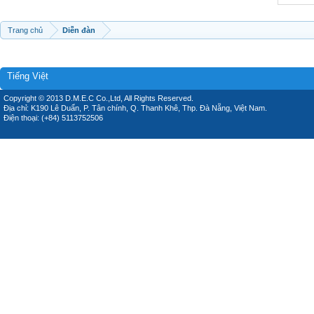
Trang chủ
Diễn đàn
Tiếng Việt
Copyright © 2013 D.M.E.C Co.,Ltd, All Rights Reserved.
Địa chỉ: K190 Lê Duẩn, P. Tân chính, Q. Thanh Khê, Thp. Đà Nẵng, Việt Nam.
Điện thoại: (+84) 5113752506