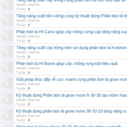
Tăng năng suất cây trồng cùng phân bón lá hỗn hợp npk an
nana01
,
Giao lưu
Trả lời:
0
Tăng năng suất bền vững cùng kỹ thuật dùng Phân bón lá h
nana01
,
Giao lưu
Trả lời:
0
Phân bón lá Hi Canxi giúp cây trồng cứng cáp tăng năng su
nana01
,
Giao lưu
Trả lời:
0
Tăng năng suất cây trồng nhờ sử dụng phân bón lá hi boron
nana01
,
Giao lưu
Trả lời:
0
Phân bón lá Hi Boron giúp cây chống rụng trái hiệu quả
nana01
,
Giao lưu
Trả lời:
0
Giải pháp thúc đẩy rễ cực mạnh cùng phân bón lá grow mo
nana01
,
Giao lưu
Trả lời:
0
Kỹ thuật dùng Phân bón lá grow more 6-30-30 tạo mầm hoa
nana01
,
Giao lưu
Trả lời:
0
Kỹ thuật dùng phân bón lá grow more 30-10-10 tăng năng s
nana01
,
Giao lưu
Trả lời:
0