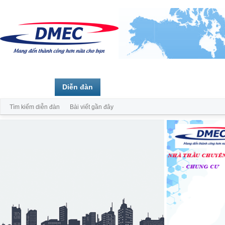
Trang chủ
Diễn đàn
Thành viên
Tìm kiếm diễn đàn
Bài viết gần đây