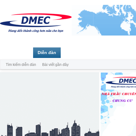
Trang chủ
Diễn đàn
Thành viên
Tìm kiếm diễn đàn
Bài viết gần đây