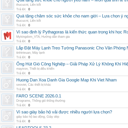
Quà tặng sức khỏe cho người yêu nam – Món quà tinh tế th
thucucnt
,
Liên kết
Trả lời:
0
Quà tặng chăm sóc sức khỏe cho nam giới – Lựa chọn ý ngh
thucucnt
,
Liên kết
Trả lời:
0
Vì sao định lý Pythagoras là kiến thức quan trọng khi học R
Mykingdom_VTA
,
Hướng dẫn tham gia
Trả lời:
0
Lắp Đặt Máy Lạnh Treo Tường Panasonic Cho Văn Phòng 
tinhtrieuan
,
Máy lạnh
Trả lời:
0
Ống Hút Gió Công Nghiệp – Giải Pháp Xử Lý Không Khí H
maytron
,
Thiết bị điều khiển
Trả lời:
0
Huong Dan Xoa Danh Gia Google Map Khi Viet Nham
seoviet
,
Các thiết bị khác
Trả lời:
0
FARO SCENE 2026.0.1
Drograms
,
Thông gió thông thường
Trả lời:
0
Vì sao giày bảo hộ vải được nhiều người lựa chọn?
giày bảo hộ lao động
,
Giày dép
Trả lời:
0