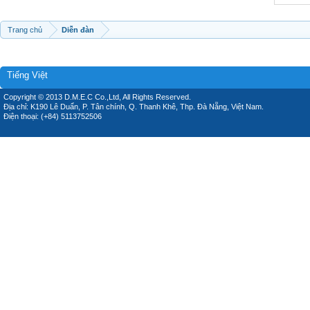
Trang chủ
Diễn đàn
Tiếng Việt
Copyright © 2013 D.M.E.C Co.,Ltd, All Rights Reserved.
Địa chỉ: K190 Lê Duẩn, P. Tân chính, Q. Thanh Khê, Thp. Đà Nẵng, Việt Nam.
Điện thoại: (+84) 5113752506