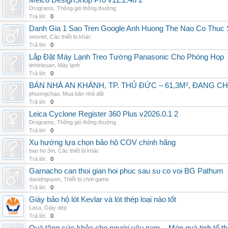
Melco DesignShop Pro v12.2.48 2
Drograms
,
Thông gió thông thường
Trả lời:
0
Danh Gia 1 Sao Tren Google Anh Huong The Nao Co Thuc
seoviet
,
Các thiết bị khác
Trả lời:
0
Lắp Đặt Máy Lạnh Treo Tường Panasonic Cho Phòng Họp
tinhtrieuan
,
Máy lạnh
Trả lời:
0
BÁN NHÀ AN KHÁNH, TP. THỦ ĐỨC – 61,3M², ĐANG CH
phuongchau
,
Mua bán nhà đất
Trả lời:
0
Leica Cyclone Register 360 Plus v2026.0.1 2
Drograms
,
Thông gió thông thường
Trả lời:
0
Xu hướng lựa chọn bảo hộ COV chính hãng
bao ho 3m
,
Các thiết bị khác
Trả lời:
0
Garnacho can thoi gian hoi phuc sau su co voi BG Pathum
davidnguyen
,
Thiết bị chơi game
Trả lời:
0
Giày bảo hộ lót Kevlar và lót thép loại nào tốt
Lasa
,
Giày dép
Trả lời:
0