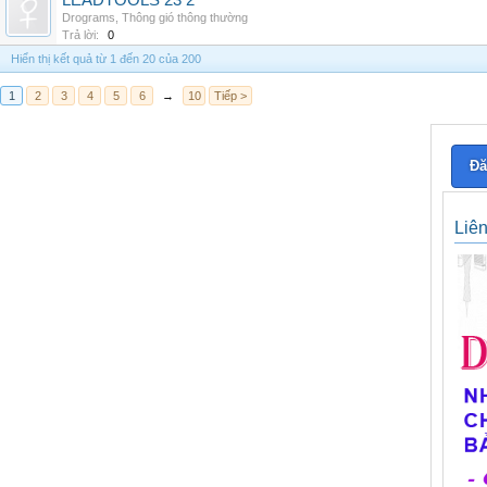
LEADTOOLS 23 2
Drograms
,
Thông gió thông thường
Trả lời:
0
Hiển thị kết quả từ 1 đến 20 của 200
1
2
3
4
5
6
→
10
Tiếp >
Đă
Liê