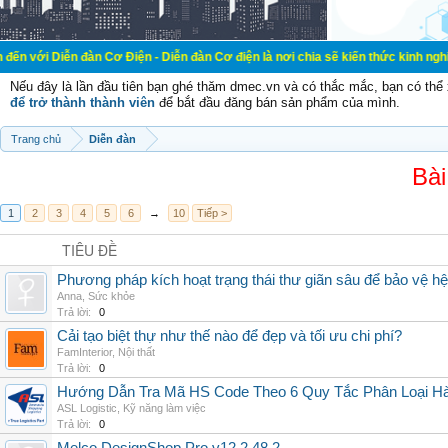
đàn Cơ Điện - Diễn đàn Cơ điện là nơi chia sẽ kiến thức kinh nghiệm trong lãn
Nếu đây là lần đầu tiên bạn ghé thăm dmec.vn và có thắc mắc, bạn có th
để trở thành thành viên
để bắt đầu đăng bán sản phẩm của mình.
Trang chủ
Diễn đàn
Bài
1
2
3
4
5
6
→
10
Tiếp >
TIÊU ĐỀ
Phương pháp kích hoạt trạng thái thư giãn sâu để bảo vệ h
Anna
,
Sức khỏe
Trả lời:
0
Cải tạo biệt thự như thế nào để đẹp và tối ưu chi phí?
FamInterior
,
Nội thất
Trả lời:
0
Hướng Dẫn Tra Mã HS Code Theo 6 Quy Tắc Phân Loại H
ASL Logistic
,
Kỹ năng làm việc
Trả lời:
0