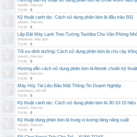
Hướng dẫn kỹ thuật sử dụng phân bón lá Grow More hiệu q
nana01
,
Giao lưu
Trả lời:
0
Kỹ thuật canh tác: Cách sử dụng phân bón lá đầu trâu 501
nana01
,
Giao lưu
Trả lời:
0
Lắp Đặt Máy Lạnh Treo Tường Toshiba Cho Văn Phòng Nh
tinhtrieuan
,
Máy lạnh
Trả lời:
0
Tối ưu dinh dưỡng: Cách sử dụng phân bón lá cho cây trồn
nana01
,
Giao lưu
Trả lời:
0
Hướng dẫn cách sử dụng phân bón lá Atonik chuẩn kỹ thuậ
nana01
,
Giao lưu
Trả lời:
0
Máy Hủy Tài Liệu Bảo Mật Thông Tin Doanh Nghiệp
quoctrieuu
,
Liên kết
Trả lời:
0
Kỹ thuật canh tác: Cách sử dụng phân bón lá 30-10-10 hiệu
nana01
,
Giao lưu
Trả lời:
0
Kỹ thuật dùng phân bón lá trung vi lượng tăng năng suất
nana01
,
Giao lưu
Trả lời:
0