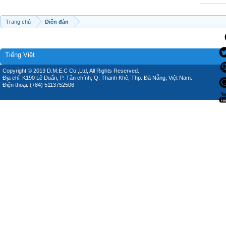
Trang chủ
Diễn đàn
Tiếng Việt
Copyright © 2013 D.M.E.C Co.,Ltd, All Rights Reserved.
Địa chỉ: K190 Lê Duẩn, P. Tân chính, Q. Thanh Khê, Thp. Đà Nẵng, Việt Nam.
Điện thoại: (+84) 5113752506