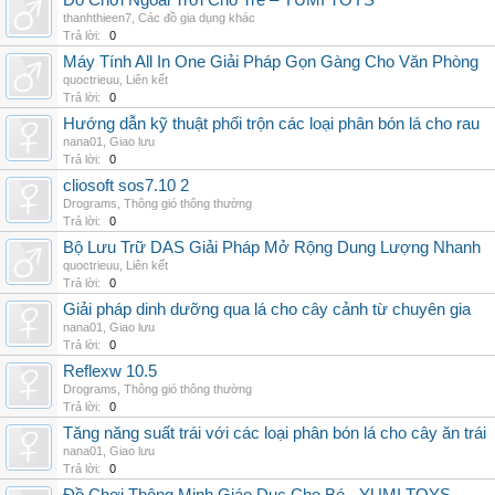
Đồ Chơi Ngoài Trời Cho Trẻ – YUMI TOYS
thanhthieen7
,
Các đồ gia dụng khác
Trả lời:
0
Máy Tính All In One Giải Pháp Gọn Gàng Cho Văn Phòng
quoctrieuu
,
Liên kết
Trả lời:
0
Hướng dẫn kỹ thuật phối trộn các loại phân bón lá cho rau
nana01
,
Giao lưu
Trả lời:
0
cliosoft sos7.10 2
Drograms
,
Thông gió thông thường
Trả lời:
0
Bộ Lưu Trữ DAS Giải Pháp Mở Rộng Dung Lượng Nhanh
quoctrieuu
,
Liên kết
Trả lời:
0
Giải pháp dinh dưỡng qua lá cho cây cảnh từ chuyên gia
nana01
,
Giao lưu
Trả lời:
0
Reflexw 10.5
Drograms
,
Thông gió thông thường
Trả lời:
0
Tăng năng suất trái với các loại phân bón lá cho cây ăn trái
nana01
,
Giao lưu
Trả lời:
0