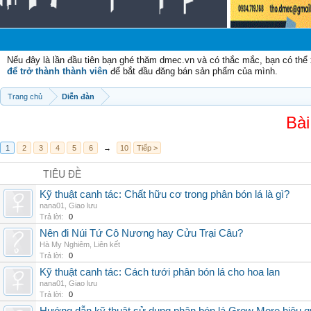
Nếu đây là lần đầu tiên bạn ghé thăm dmec.vn và có thắc mắc, bạn có th
để trở thành thành viên
để bắt đầu đăng bán sản phẩm của mình.
Trang chủ
Diễn đàn
Bài
1
2
3
4
5
6
→
10
Tiếp >
TIÊU ĐỀ
Kỹ thuật canh tác: Chất hữu cơ trong phân bón lá là gì?
nana01
,
Giao lưu
Trả lời:
0
Nên đi Núi Tứ Cô Nương hay Cửu Trại Câu?
Hà My Nghiêm
,
Liên kết
Trả lời:
0
Kỹ thuật canh tác: Cách tưới phân bón lá cho hoa lan
nana01
,
Giao lưu
Trả lời:
0