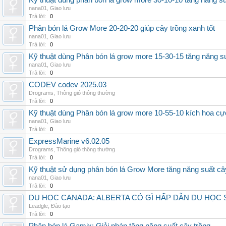
Kỹ thuật dùng phân bón lá grow more 30-10-10 tăng năng s
nana01
,
Giao lưu
Trả lời:
0
Phân bón lá Grow More 20-20-20 giúp cây trồng xanh tốt
nana01
,
Giao lưu
Trả lời:
0
Kỹ thuật dùng Phân bón lá grow more 15-30-15 tăng năng s
nana01
,
Giao lưu
Trả lời:
0
CODEV codev 2025.03
Drograms
,
Thông gió thông thường
Trả lời:
0
Kỹ thuật dùng Phân bón lá grow more 10-55-10 kích hoa cự
nana01
,
Giao lưu
Trả lời:
0
ExpressMarine v6.02.05
Drograms
,
Thông gió thông thường
Trả lời:
0
Kỹ thuật sử dụng phân bón lá Grow More tăng năng suất câ
nana01
,
Giao lưu
Trả lời:
0
DU HỌC CANADA: ALBERTA CÓ GÌ HẤP DẪN DU HỌC 
Leadgle
,
Đào tạo
Trả lời:
0