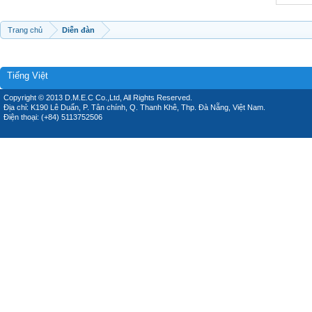
Trang chủ
Diễn đàn
Tiếng Việt
Copyright © 2013 D.M.E.C Co.,Ltd, All Rights Reserved.
Địa chỉ: K190 Lê Duẩn, P. Tân chính, Q. Thanh Khê, Thp. Đà Nẵng, Việt Nam.
Điện thoại: (+84) 5113752506