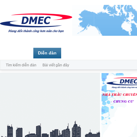
Trang chủ
Diễn đàn
Thành viên
Tìm kiếm diễn đàn
Bài viết gần đây