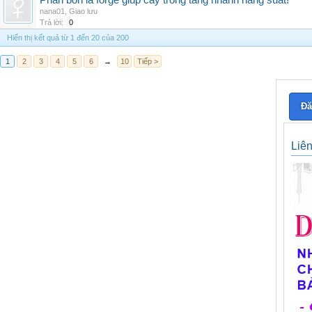
Phân bón lá forge giúp cây trồng tăng nhanh năng suất!
nana01
,
Giao lưu
Trả lời:
0
Hiển thị kết quả từ 1 đến 20 của 200
1
2
3
4
5
6
→
10
Tiếp >
Đă
Liê