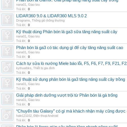
Phân bón lá Gamix: Giải pháp tăng năng suất cây trồng
nana01
,
Giao lưu
Trả lời:
0
LIDAR360 9.0 & LIDAR360 MLS 9.0 2
Drograms
,
Thông gió thông thường
Trả lời:
0
Kỹ thuật dùng Phân bón lá ga3 sữa tăng năng suất cây
nana01
,
Giao lưu
Trả lời:
0
Phân bón lá ga3 có tác dụng gì để cây tăng năng suất cao
nana01
,
Giao lưu
Trả lời:
0
Cách tự sửa lò nướng Miele báo lỗi, F5, F6, F7, F9, F21, F2
kythuatbks
,
Thiết bị gia đình
Trả lời:
0
Kỹ thuật sử dụng phân bón lá ga3 tăng năng suất cây trồng
nana01
,
Giao lưu
Trả lời:
0
Giải pháp dinh dưỡng vượt trội từ Phân bón lá gà trống
nana01
,
Giao lưu
Trả lời:
0
“Chuyến tàu Galaxy” có gì mà khách nhận máy cũng được đ
hale121102
,
Điện thoại Android
Trả lời:
0