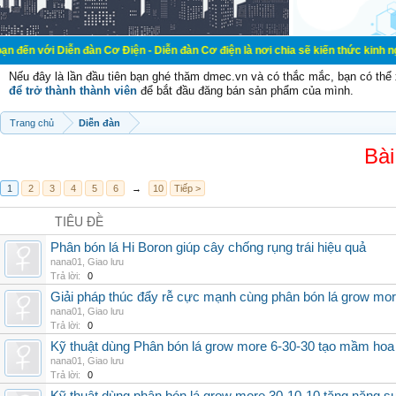
ễn đàn Cơ Điện - Diễn đàn Cơ điện là nơi chia sẽ kiến thức kinh nghiệm trong l
Nếu đây là lần đầu tiên bạn ghé thăm dmec.vn và có thắc mắc, bạn có th
để trở thành thành viên
để bắt đầu đăng bán sản phẩm của mình.
Trang chủ
Diễn đàn
Bài
1
2
3
4
5
6
→
10
Tiếp >
TIÊU ĐỀ
Phân bón lá Hi Boron giúp cây chống rụng trái hiệu quả
nana01
,
Giao lưu
Trả lời:
0
Giải pháp thúc đẩy rễ cực mạnh cùng phân bón lá grow mo
nana01
,
Giao lưu
Trả lời:
0
Kỹ thuật dùng Phân bón lá grow more 6-30-30 tạo mầm hoa
nana01
,
Giao lưu
Trả lời:
0