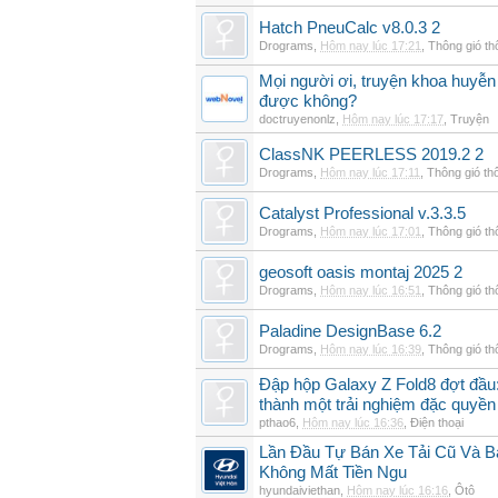
Hatch PneuCalc v8.0.3 2
Drograms
,
Hôm nay lúc 17:21
,
Thông gió t
Mọi người ơi, truyện khoa huyễn
được không?
doctruyenonlz
,
Hôm nay lúc 17:17
,
Truyện
ClassNK PEERLESS 2019.2 2
Drograms
,
Hôm nay lúc 17:11
,
Thông gió th
Catalyst Professional v.3.3.5
Drograms
,
Hôm nay lúc 17:01
,
Thông gió t
geosoft oasis montaj 2025 2
Drograms
,
Hôm nay lúc 16:51
,
Thông gió t
Paladine DesignBase 6.2
Drograms
,
Hôm nay lúc 16:39
,
Thông gió t
Đập hộp Galaxy Z Fold8 đợt đầu:
thành một trải nghiệm đặc quyền
pthao6
,
Hôm nay lúc 16:36
,
Điện thoại
Lần Đầu Tự Bán Xe Tải Cũ Và B
Không Mất Tiền Ngu
hyundaiviethan
,
Hôm nay lúc 16:16
,
Ôtô