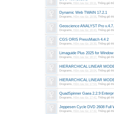
Drograms
,
Hôm nay lúc 19:11
,
Thông gió th
Dynamic Web TWAIN 17.2.1
Drograms
,
Hôm nay lúc 18:56
,
Thông gió t
Geoscience ANALYST Pro v.4.7.
Drograms
,
Hôm nay lúc 18:43
,
Thông gió t
CGS ORIS PressMatch 4.4 2
Drograms
,
Hôm nay lúc 18:30
,
Thông gió t
Limaguide Plus 2025 for Window
Drograms
,
Hôm nay lúc 18:17
,
Thông gió t
HIERARCHICAL LINEAR MODE
Drograms
,
Hôm nay lúc 18:04
,
Thông gió t
HIERARCHICAL LINEAR MOD
Drograms
,
Hôm nay lúc 17:53
,
Thông gió t
QuadSpinner Gaea 2.2.9 Enterpr
Drograms
,
Hôm nay lúc 17:42
,
Thông gió t
Jeppesen Cycle DVD 2608 Full 
Drograms
,
Hôm nay lúc 17:32
,
Thông gió t