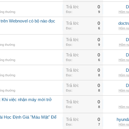
Trả lời:
0
D
hông thường
Đọc:
9
Hôm na
 trên Webnovel có bộ nào đọc
Trả lời:
0
doctr
Đọc:
6
Hôm na
Trả lời:
0
D
ông thường
Đọc:
9
Hôm na
Trả lời:
0
D
hông thường
Đọc:
6
Hôm na
Trả lời:
0
D
hông thường
Đọc:
8
Hôm na
Trả lời:
0
D
hông thường
Đọc:
8
Hôm na
 Khi việc nhận máy mới trở
Trả lời:
0
Đọc:
8
Hôm na
ài Học Định Giá "Máu Mặt" Để
Trả lời:
0
hyunda
Đọc:
7
Hôm na