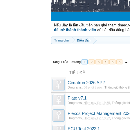
Nếu đây là lần đầu tiên bạn ghé thăm dmec.
để trở thành thành viên
để bắt đầu đăng bá
Trang chủ
Diễn đàn
Trang 1 của 10 trang
1
2
3
4
5
6
→
TIÊU ĐỀ
Cimatron 2026 SP2
Drograms
,
56 phút trước
,
Thông gió thông 
Plato v7.1
Drograms
,
Hôm nay lúc 19:35
,
Thông gió t
Plexos Project Management 202
Drograms
,
Hôm nay lúc 19:22
,
Thông gió t
ECU Test 2023.1