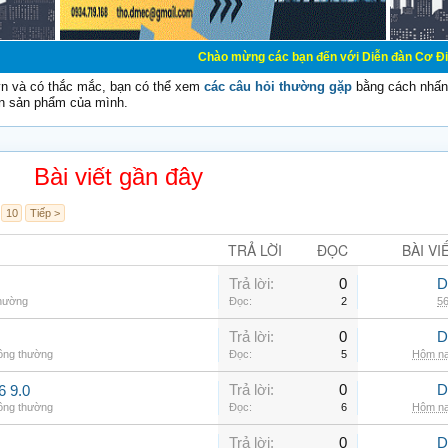
Chào mừng các bạn đến với Diễn đàn Cơ Điện - Diễn đàn Cơ
vn và có thắc mắc, bạn có thể xem
các câu hỏi thường gặp
bằng cách nhấn 
n sản phẩm của mình.
Bài viết gần đây
10
Tiếp >
TRẢ LỜI
ĐỌC
BÀI VI
Trả lời:
0
D
thường
Đọc:
2
56
Trả lời:
0
D
hông thường
Đọc:
5
Hôm na
Trả lời:
0
D
6 9.0
hông thường
Đọc:
6
Hôm na
Trả lời:
0
D