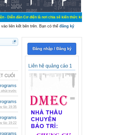
 điện là nơi chia sẽ kiến thức kinh nghiệm trong lãnh vực cơ điện, mua bán, k
vào liên kết bên trên. Bạn có thể
đăng ký
Đăng nhập / Đăng ký
Liên hệ quảng cáo 1
ẾT CUỐI
rograms
 phút trước
rograms
y lúc 19:35
rograms
y lúc 19:22
rograms