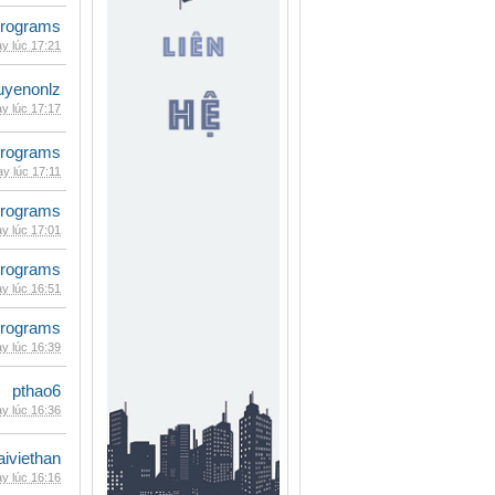
rograms
y lúc 17:21
uyenonlz
y lúc 17:17
rograms
y lúc 17:11
rograms
y lúc 17:01
rograms
y lúc 16:51
rograms
y lúc 16:39
pthao6
y lúc 16:36
iviethan
y lúc 16:16