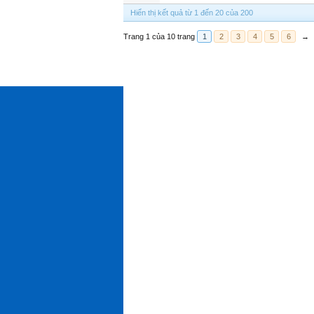
Hiển thị kết quả từ 1 đến 20 của 200
Trang 1 của 10 trang
1
2
3
4
5
6
→