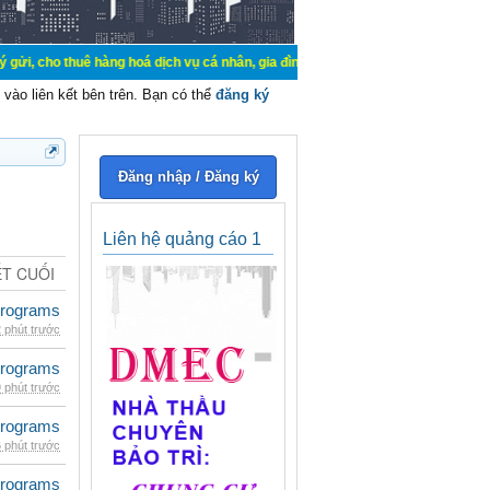
ê hàng hoá dịch vụ cá nhân, gia đình. Mua bán, ký gửi, cho thuê thiết bị hệ th
vào liên kết bên trên. Bạn có thể
đăng ký
Đăng nhập / Đăng ký
Liên hệ quảng cáo 1
ẾT CUỐI
rograms
 phút trước
rograms
 phút trước
rograms
 phút trước
rograms