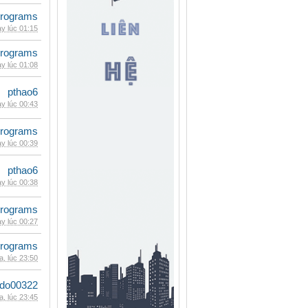
rograms
y lúc 01:15
rograms
y lúc 01:08
pthao6
y lúc 00:43
rograms
y lúc 00:39
pthao6
y lúc 00:38
rograms
y lúc 00:27
rograms
, lúc 23:50
ldo00322
, lúc 23:45