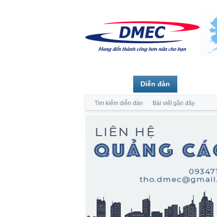
Trang chủ
Diễn đàn
Thành vi
Tìm kiếm diễn đàn
Bài viết gần đây