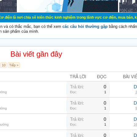
hia sẽ kiến thức kinh nghiệm trong lãnh vực cơ điện, mua bán, ký gửi, cho thu
vn và có thắc mắc, bạn có thể xem
các câu hỏi thường gặp
bằng cách nhấn 
n sản phẩm của mình.
Bài viết gần đây
10
Tiếp >
TRẢ LỜI
ĐỌC
BÀI VI
Trả lời:
0
D
hường
Đọc:
1
2
Trả lời:
0
D
hường
Đọc:
1
9
Trả lời:
0
D
thường
Đọc:
1
16
Trả lời:
0
D