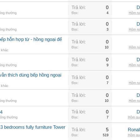
Trả lời:
0
D
hông thường
Đọc:
4
Hôm na
Trả lời:
0
D
hông thường
Đọc:
3
Hôm na
ếp hỗn hợp từ - hồng ngoại để
Trả lời:
0
Đọc:
10
Hôm na
g khác
Trả lời:
0
D
hông thường
Đọc:
9
Hôm na
vẫn thích dùng bếp hồng ngoại
Trả lời:
0
Đọc:
7
Hôm na
g khác
Trả lời:
0
D
hông thường
Đọc:
10
Hôm na
Trả lời:
0
D
.4
hông thường
Đọc:
7
Hôm qua
3 bedrooms fully furniture Tower
Trả lời:
5
Rona
Đọc:
519
Hôm qua