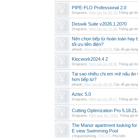
PIPE-FLO Professional 2.0
Drograms
,
Hôm nay lúc 01:15
,
Thông gió t
Deswik Suite v2026.1.2070
Drograms
,
Hôm nay lúc 01:08
,
Thông gió t
Nên chọn bếp từ hoàn toàn hay b
tối ưu tiền điện?
pthao6
,
Hôm nay lúc 00:43
,
Các đồ gia dụn
Klocwork2024.4 2
Drograms
,
Hôm nay lúc 00:39
,
Thông gió t
Tại sao nhiều chị em mê nấu ăn 
hơn bếp từ?
pthao6
,
Hôm nay lúc 00:38
,
Các đồ gia dụn
Aztec 5.0
Drograms
,
Hôm nay lúc 00:27
,
Thông gió t
Cutting Optimization Pro 5.18.21
Drograms
,
Hôm qua, lúc 23:50
,
Thông gió t
The Manor apartment looking for 
E view Swimming Pool
z3nguyenphong
,
18/12/15
,
Phụ kiện