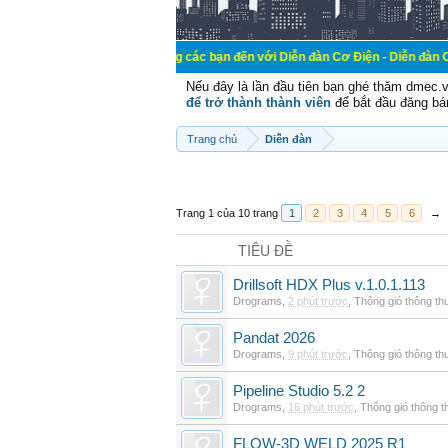
Chào mừng các bạn đến với Diễn đàn Cơ Điện - Diễn đàn Cơ điện là nơi c
Nếu đây là lần đầu tiên bạn ghé thăm dmec.
để trở thành thành viên
để bắt đầu đăng bá
Trang chủ
Diễn đàn
Trang 1 của 10 trang
1
2
3
4
5
6
→
TIÊU ĐỀ
Drillsoft HDX Plus v.1.0.1.113
Drograms
,
2 phút trước
,
Thông gió thông t
Pandat 2026
Drograms
,
9 phút trước
,
Thông gió thông t
Pipeline Studio 5.2 2
Drograms
,
16 phút trước
,
Thông gió thông 
FLOW-3D WELD 2025 R1