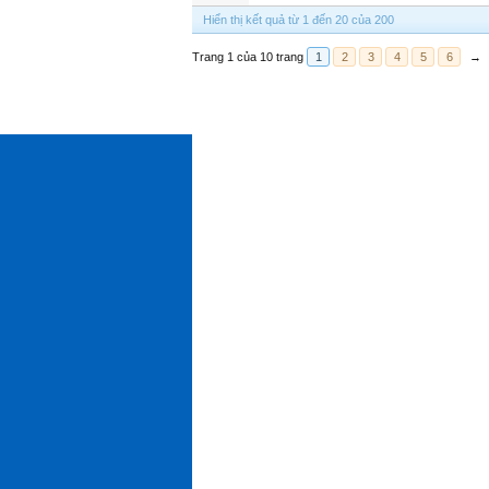
Hiển thị kết quả từ 1 đến 20 của 200
Trang 1 của 10 trang
1
2
3
4
5
6
→