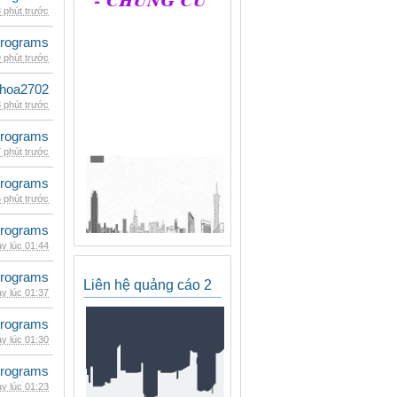
 phút trước
rograms
 phút trước
hoa2702
 phút trước
rograms
 phút trước
rograms
 phút trước
rograms
y lúc 01:44
rograms
Liên hệ quảng cáo 2
y lúc 01:37
rograms
y lúc 01:30
rograms
y lúc 01:23