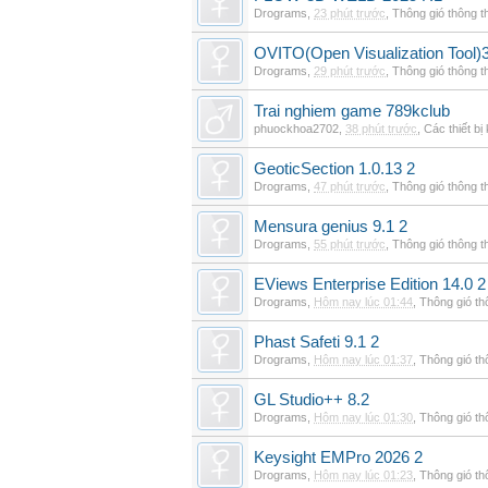
Drograms
,
23 phút trước
,
Thông gió thông 
OVITO(Open Visualization Tool)3
Drograms
,
29 phút trước
,
Thông gió thông 
Trai nghiem game 789kclub
phuockhoa2702
,
38 phút trước
,
Các thiết bị
GeoticSection 1.0.13 2
Drograms
,
47 phút trước
,
Thông gió thông 
Mensura genius 9.1 2
Drograms
,
55 phút trước
,
Thông gió thông 
EViews Enterprise Edition 14.0 2
Drograms
,
Hôm nay lúc 01:44
,
Thông gió t
Phast Safeti 9.1 2
Drograms
,
Hôm nay lúc 01:37
,
Thông gió t
GL Studio++ 8.2
Drograms
,
Hôm nay lúc 01:30
,
Thông gió t
Keysight EMPro 2026 2
Drograms
,
Hôm nay lúc 01:23
,
Thông gió t