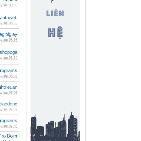
y lúc 08:35
antriweb
y lúc 08:32
egioigiay
y lúc 08:16
shopoga
y lúc 08:14
rograms
y lúc 08:08
inhtrieuan
y lúc 08:06
olaodong
y lúc 07:59
rograms
y lúc 07:56
Pro Bơm