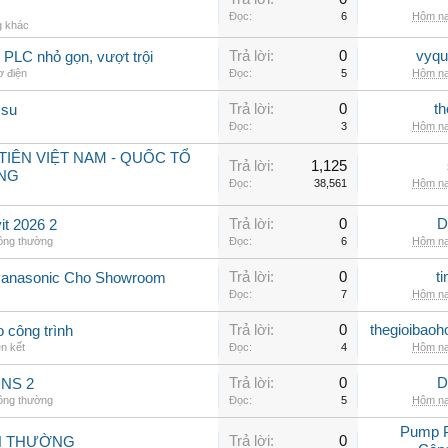
Đọc:
6
Hôm na
g khác
Trả lời:
0
vyqu
PLC nhỏ gọn, vượt trội
ơ điện
Đọc:
5
Hôm na
Trả lời:
0
th
 su
Đọc:
3
Hôm na
IÊN VIỆT NAM - QUỐC TỔ
Trả lời:
1,125
NG
Đọc:
38,561
Hôm na
Trả lời:
0
D
t 2026 2
hông thường
Đọc:
6
Hôm na
Trả lời:
0
t
Panasonic Cho Showroom
Đọc:
7
Hôm na
Trả lời:
0
thegioibaoh
o công trình
ên kết
Đọc:
4
Hôm na
Trả lời:
0
D
INS 2
hông thường
Đọc:
5
Hôm na
Pump 
Trả lời:
0
NH THƯỜNG