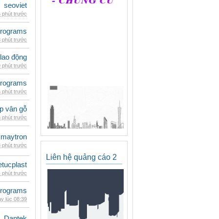
seoviet
 phút trước
rograms
 phút trước
 lao động
 phút trước
rograms
 phút trước
p vân gỗ
 phút trước
maytron
 phút trước
Liên hệ quảng cáo 2
etucplast
 phút trước
rograms
y lúc 08:39
Dantek