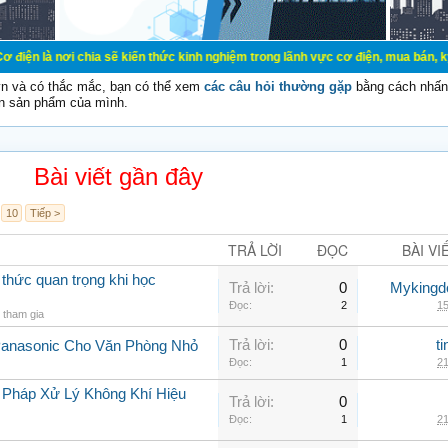
chia sẽ kiến thức kinh nghiệm trong lãnh vực cơ điện, mua bán, ký gửi, cho thu
vn và có thắc mắc, bạn có thể xem
các câu hỏi thường gặp
bằng cách nhấn 
n sản phẩm của mình.
Bài viết gần đây
10
Tiếp >
TRẢ LỜI
ĐỌC
BÀI VI
 thức quan trọng khi học
Trả lời:
0
Myking
Đọc:
2
15
tham gia
Trả lời:
0
t
Panasonic Cho Văn Phòng Nhỏ
Đọc:
1
21
 Pháp Xử Lý Không Khí Hiệu
Trả lời:
0
Đọc:
1
21