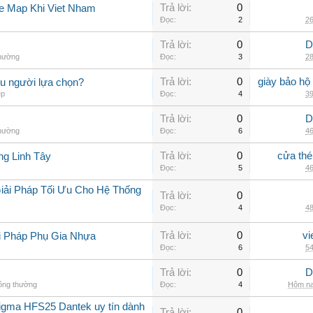
Trả lời:
0
e Map Khi Viet Nham
Đọc:
2
26
Trả lời:
0
D
thường
Đọc:
3
28
Trả lời:
0
giày bảo hộ
ều người lựa chọn?
ép
Đọc:
4
39
Trả lời:
0
D
thường
Đọc:
6
46
Trả lời:
0
cửa thé
ng Linh Tây
Đọc:
5
46
iải Pháp Tối Ưu Cho Hệ Thống
Trả lời:
0
Đọc:
4
48
Trả lời:
0
vi
i Pháp Phụ Gia Nhựa
Đọc:
6
54
Trả lời:
0
D
hông thường
Đọc:
4
Hôm na
sigma HFS25 Dantek uy tín dành
Trả lời:
0