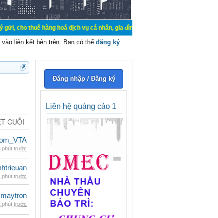
ê hàng hoá dịch vụ cá nhân, gia đình. Mua bán, ký gửi, cho thuê thiết bị hệ t
vào liên kết bên trên. Bạn có thể
đăng ký
Đăng nhập / Đăng ký
Liên hệ quảng cáo 1
ẾT CUỐI
dom_VTA
 phút trước
inhtrieuan
 phút trước
maytron
 phút trước