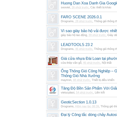
Huong Dan Xoa Danh Gia Googl
seoviet
,
26 phút trước
,
Các thiết bị khác
FARO SCENE 2026.0.1
Drograms
,
28 phút trước
,
Thông gió thông 
Vì sao giày bảo hộ vải được nhi
giày bảo hộ lao động
,
39 phút trước
,
Giày d
LEADTOOLS 23 2
Drograms
,
46 phút trước
,
Thông gió thông 
Giá cửa nhựa Đài Loan tại phườ
cửa thép vân gỗ
,
46 phút trước
,
Nội thất
Ống Thông Gió Công Nghiệp – G
Thông Gió Nhà Xưởng
maytron
,
48 phút trước
,
Thiết bị điều khiển
Tăng Độ Bền Sản Phẩm Với Giả
vietucplast
,
54 phút trước
,
Liên kết
GeoticSection 1.0.13
Drograms
,
Hôm nay lúc 08:39
,
Thông gió t
Đại lý Công tắc dòng chảy Auto