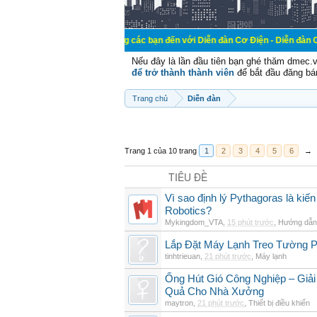
Chào mừng các bạn đến với Diễn đàn Cơ Điện - Diễn đàn Cơ điện là nơi 
Nếu đây là lần đầu tiên bạn ghé thăm dmec.
để trở thành thành viên
để bắt đầu đăng bá
Trang chủ
Diễn đàn
Trang 1 của 10 trang
1
2
3
4
5
6
→
TIÊU ĐỀ
Vì sao định lý Pythagoras là kiến
Robotics?
Mykingdom_VTA
,
15 phút trước
,
Hướng dẫn 
Lắp Đặt Máy Lạnh Treo Tường 
tinhtrieuan
,
21 phút trước
,
Máy lạnh
Ống Hút Gió Công Nghiệp – Giải
Quả Cho Nhà Xưởng
maytron
,
21 phút trước
,
Thiết bị điều khiển