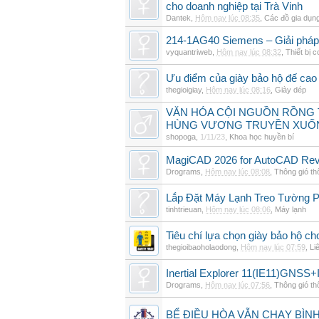
cho doanh nghiệp tại Trà Vinh
Dantek
,
Hôm nay lúc 08:35
,
Các đồ gia dụn
214-1AG40 Siemens – Giải pháp 
vyquantriweb
,
Hôm nay lúc 08:32
,
Thiết bị c
Ưu điểm của giày bảo hộ đế cao
thegioigiay
,
Hôm nay lúc 08:16
,
Giày dép
VĂN HÓA CỘI NGUỒN RỒNG T
HÙNG VƯƠNG TRUYỀN XUỐ
shopoga
,
1/11/23
,
Khoa học huyền bí
MagiCAD 2026 for AutoCAD Revi
Drograms
,
Hôm nay lúc 08:08
,
Thông gió t
Lắp Đặt Máy Lạnh Treo Tường 
tinhtrieuan
,
Hôm nay lúc 08:06
,
Máy lạnh
Tiêu chí lựa chọn giày bảo hộ ch
thegioibaoholaodong
,
Hôm nay lúc 07:59
,
Li
Inertial Explorer 11(IE11)GNSS+
Drograms
,
Hôm nay lúc 07:56
,
Thông gió t
BỂ ĐIỀU HÒA VẪN CHẠY BÌ