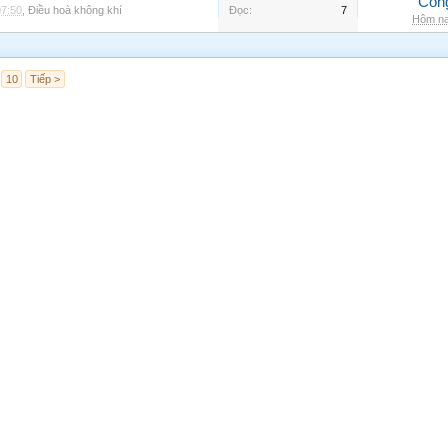
Côn
07:50
,
Điều hoà không khí
Đọc:
7
Hôm na
10
Tiếp >