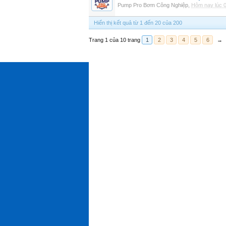
Pump Pro Bơm Công Nghiệp
,
Hôm nay lúc 
Hiển thị kết quả từ 1 đến 20 của 200
Trang 1 của 10 trang
1
2
3
4
5
6
→