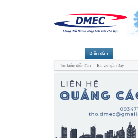
Trang chủ
Diễn đàn
Thành vi
Tìm kiếm diễn đàn
Bài viết gần đây