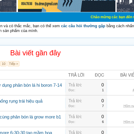
Chào mừng các bạn đến với Diễn đàn Cơ
vn và có thắc mắc, bạn có thể xem
các câu hỏi thường gặp
bằng cách nhấn 
n sản phẩm của mình.
Bài viết gần đây
10
Tiếp >
TRẢ LỜI
ĐỌC
BÀI VI
Trả lời:
0
 dụng phân bón lá hi boron 7-14
Đọc:
1
4
Trả lời:
0
ống rụng trái hiệu quả
Đọc:
7
Hôm na
Trả lời:
0
 cùng phân bón lá grow more b1
Đọc:
6
Hôm na
Trả lời:
0
 more 6-30-30 tạo mầm hoa