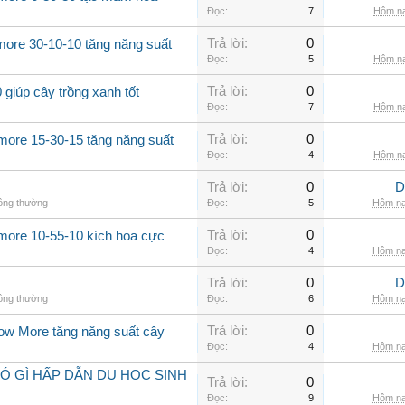
Đọc:
7
Hôm na
Trả lời:
0
more 30-10-10 tăng năng suất
Đọc:
5
Hôm na
Trả lời:
0
giúp cây trồng xanh tốt
Đọc:
7
Hôm na
Trả lời:
0
more 15-30-15 tăng năng suất
Đọc:
4
Hôm na
Trả lời:
0
D
hông thường
Đọc:
5
Hôm na
Trả lời:
0
 more 10-55-10 kích hoa cực
Đọc:
4
Hôm na
Trả lời:
0
D
hông thường
Đọc:
6
Hôm na
Trả lời:
0
row More tăng năng suất cây
Đọc:
4
Hôm na
Ó GÌ HẤP DẪN DU HỌC SINH
Trả lời:
0
Đọc:
9
Hôm na