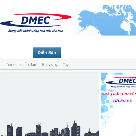
Trang chủ
Diễn đàn
Thành viên
Tìm kiếm diễn đàn
Bài viết gần đây