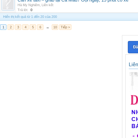
Cần xe taxi – grab tại Cà Mau? Gọi ngay, 15 phút có xe
Hà My Nghiêm
,
Liên kết
Trả lời:
0
Hiển thị kết quả từ 1 đến 20 của 200
1
2
3
4
5
6
→
10
Tiếp >
Đă
Liê