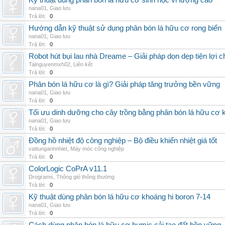
Kỹ thuật dùng phân bón lá hữu cơ sinh học vi lượng cao
nana01
,
Giao lưu
Trả lời:
0
Hướng dẫn kỹ thuật sử dụng phân bón lá hữu cơ rong biển
nana01
,
Giao lưu
Trả lời:
0
Robot hút bụi lau nhà Dreame – Giải pháp dọn dẹp tiện lợi ch
Tainguyenmxh02
,
Liên kết
Trả lời:
0
Phân bón lá hữu cơ là gì? Giải pháp tăng trưởng bền vững
nana01
,
Giao lưu
Trả lời:
0
Tối ưu dinh dưỡng cho cây trồng bằng phân bón lá hữu cơ
nana01
,
Giao lưu
Trả lời:
0
Đồng hồ nhiệt độ công nghiệp – Bộ điều khiển nhiệt giá tốt
vattunganhnhiet
,
Máy móc công nghiệp
Trả lời:
0
ColorLogic CoPrA v11.1
Drograms
,
Thông gió thông thường
Trả lời:
0
Kỹ thuật dùng phân bón lá hữu cơ khoáng hi boron 7-14
nana01
,
Giao lưu
Trả lời:
0