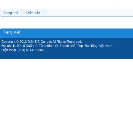
Trang chủ
Diễn đàn
Tiếng Việt
Copyright © 2013 D.M.E.C Co.,Ltd, All Rights Reserved.
Địa chỉ: K190 Lê Duẩn, P. Tân chính, Q. Thanh Khê, Thp. Đà Nẵng, Việt Nam.
Điện thoại: (+84) 5113752506