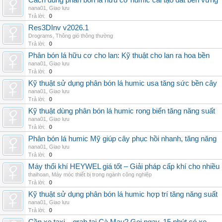
Cách dùng phân bón lá hữu cơ humic cải tạo đất bền vững
nana01
,
Giao lưu
Trả lời:
0
Res3DInv v2026.1
Drograms
,
Thông gió thông thường
Trả lời:
0
Phân bón lá hữu cơ cho lan: Kỹ thuật cho lan ra hoa bền
nana01
,
Giao lưu
Trả lời:
0
Kỹ thuật sử dụng phân bón lá humic usa tăng sức bền cây
nana01
,
Giao lưu
Trả lời:
0
Kỹ thuật dùng phân bón lá humic rong biển tăng năng suất
nana01
,
Giao lưu
Trả lời:
0
Phân bón lá humic Mỹ giúp cây phục hồi nhanh, tăng năng
nana01
,
Giao lưu
Trả lời:
0
Máy thổi khí HEYWEL giá tốt – Giải pháp cấp khí cho nhiều 
thaihoan
,
Máy móc thiết bị trong ngành công nghiệp
Trả lời:
0
Kỹ thuật sử dụng phân bón lá humic hợp trí tăng năng suất
nana01
,
Giao lưu
Trả lời:
0