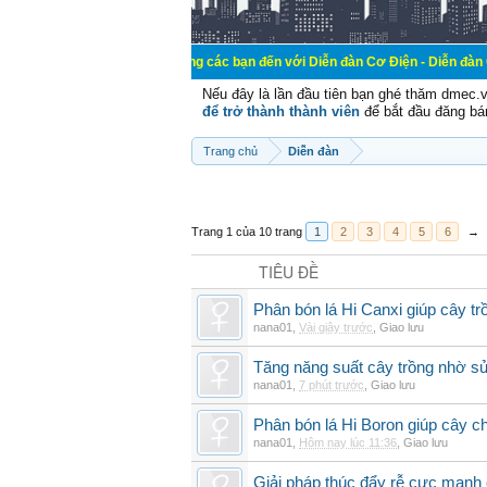
Chào mừng các bạn đến với Diễn đàn Cơ Điện - Diễn đàn Cơ điện là nơi
Nếu đây là lần đầu tiên bạn ghé thăm dmec.
để trở thành thành viên
để bắt đầu đăng bá
Trang chủ
Diễn đàn
Trang 1 của 10 trang
1
2
3
4
5
6
→
TIÊU ĐỀ
Phân bón lá Hi Canxi giúp cây t
nana01
,
Vài giây trước
,
Giao lưu
Tăng năng suất cây trồng nhờ sử
nana01
,
7 phút trước
,
Giao lưu
Phân bón lá Hi Boron giúp cây ch
nana01
,
Hôm nay lúc 11:36
,
Giao lưu
Giải pháp thúc đẩy rễ cực mạnh