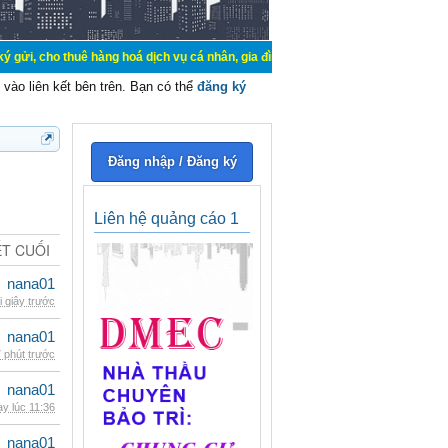
uê hàng hoá dịch vụ cá nhân, gia đình. Mua bán, ký gửi, cho thuê thiết bị hệ 
vào liên kết bên trên. Bạn có thể
đăng ký
Đăng nhập / Đăng ký
Liên hệ quảng cáo 1
ẾT CUỐI
nana01
i giây trước
nana01
 phút trước
nana01
y lúc 11:36
nana01