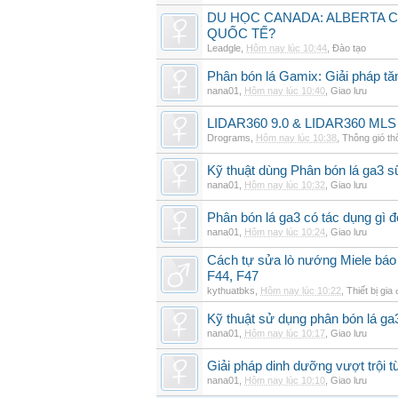
DU HỌC CANADA: ALBERTA C
QUỐC TẾ?
Leadgle
,
Hôm nay lúc 10:44
,
Đào tạo
Phân bón lá Gamix: Giải pháp tă
nana01
,
Hôm nay lúc 10:40
,
Giao lưu
LIDAR360 9.0 & LIDAR360 MLS 
Drograms
,
Hôm nay lúc 10:38
,
Thông gió t
Kỹ thuật dùng Phân bón lá ga3 s
nana01
,
Hôm nay lúc 10:32
,
Giao lưu
Phân bón lá ga3 có tác dụng gì 
nana01
,
Hôm nay lúc 10:24
,
Giao lưu
Cách tự sửa lò nướng Miele báo l
F44, F47
kythuatbks
,
Hôm nay lúc 10:22
,
Thiết bị gia
Kỹ thuật sử dụng phân bón lá ga
nana01
,
Hôm nay lúc 10:17
,
Giao lưu
Giải pháp dinh dưỡng vượt trội t
nana01
,
Hôm nay lúc 10:10
,
Giao lưu