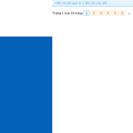
Hiển thị kết quả từ 1 đến 20 của 200
Trang 1 của 10 trang
1
2
3
4
5
6
→