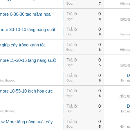
Đọc:
7
Hôm na
Trả lời:
0
 more 6-30-30 tạo mầm hoa
Đọc:
8
Hôm na
Trả lời:
0
more 30-10-10 tăng năng suất
Đọc:
6
Hôm na
Trả lời:
0
giúp cây trồng xanh tốt
Đọc:
8
Hôm na
Trả lời:
0
more 15-30-15 tăng năng suất
Đọc:
5
Hôm na
Trả lời:
0
D
hông thường
Đọc:
6
Hôm na
Trả lời:
0
 more 10-55-10 kích hoa cực
Đọc:
5
Hôm na
Trả lời:
0
D
hông thường
Đọc:
7
Hôm na
Trả lời:
0
row More tăng năng suất cây
Đọc:
5
Hôm na