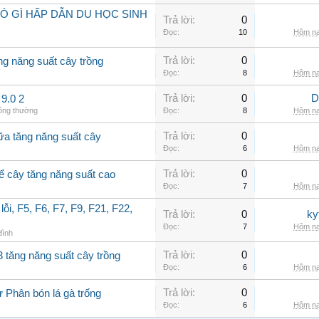
Ó GÌ HẤP DẪN DU HỌC SINH
Trả lời:
0
Đọc:
10
Hôm na
Trả lời:
0
ng năng suất cây trồng
Đọc:
8
Hôm na
Trả lời:
0
D
9.0 2
hông thường
Đọc:
8
Hôm na
Trả lời:
0
ữa tăng năng suất cây
Đọc:
6
Hôm na
Trả lời:
0
để cây tăng năng suất cao
Đọc:
7
Hôm na
ỗi, F5, F6, F7, F9, F21, F22,
Trả lời:
0
ky
Đọc:
7
Hôm na
 đình
Trả lời:
0
3 tăng năng suất cây trồng
Đọc:
6
Hôm na
Trả lời:
0
ừ Phân bón lá gà trống
Đọc:
6
Hôm na