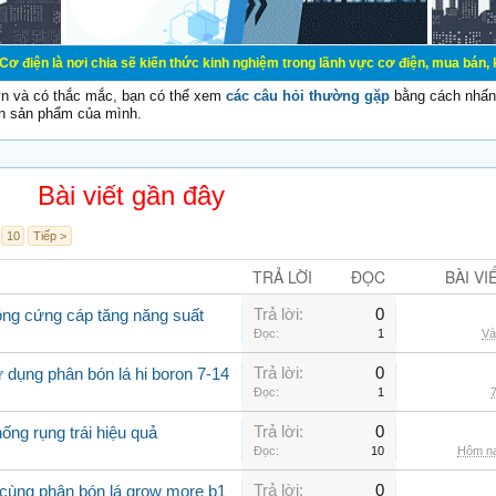
 chia sẽ kiến thức kinh nghiệm trong lãnh vực cơ điện, mua bán, ký gửi, cho th
vn và có thắc mắc, bạn có thể xem
các câu hỏi thường gặp
bằng cách nhấn 
n sản phẩm của mình.
Bài viết gần đây
10
Tiếp >
TRẢ LỜI
ĐỌC
BÀI VI
Trả lời:
0
rồng cứng cáp tăng năng suất
Đọc:
1
Và
Trả lời:
0
 dụng phân bón lá hi boron 7-14
Đọc:
1
7
Trả lời:
0
ống rụng trái hiệu quả
Đọc:
10
Hôm na
Trả lời:
0
 cùng phân bón lá grow more b1