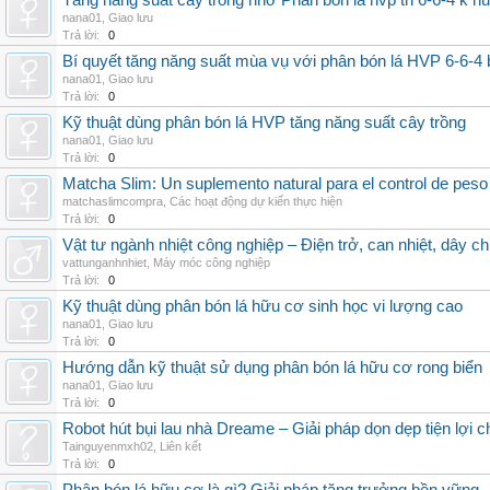
Tăng năng suất cây trồng nhờ Phân bón lá hvp tn 6-6-4 k h
nana01
,
Giao lưu
Trả lời:
0
Bí quyết tăng năng suất mùa vụ với phân bón lá HVP 6-6-4 
nana01
,
Giao lưu
Trả lời:
0
Kỹ thuật dùng phân bón lá HVP tăng năng suất cây trồng
nana01
,
Giao lưu
Trả lời:
0
Matcha Slim: Un suplemento natural para el control de peso
matchaslimcompra
,
Các hoạt động dự kiến thực hiện
Trả lời:
0
Vật tư ngành nhiệt công nghiệp – Điện trở, can nhiệt, dây ch
vattunganhnhiet
,
Máy móc công nghiệp
Trả lời:
0
Kỹ thuật dùng phân bón lá hữu cơ sinh học vi lượng cao
nana01
,
Giao lưu
Trả lời:
0
Hướng dẫn kỹ thuật sử dụng phân bón lá hữu cơ rong biển
nana01
,
Giao lưu
Trả lời:
0
Robot hút bụi lau nhà Dreame – Giải pháp dọn dẹp tiện lợi ch
Tainguyenmxh02
,
Liên kết
Trả lời:
0