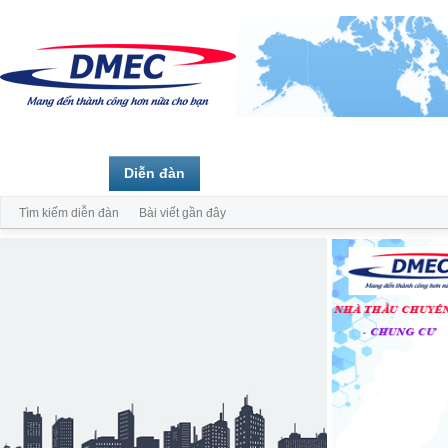
Trang chủ
Diễn đàn
Thành viên
Tìm kiếm diễn đàn
Bài viết gần đây