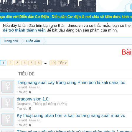
ễn đàn Cơ Điện - Diễn đàn Cơ điện là nơi chia sẽ kiến thức kinh nghiệm trong 
Nếu đây là lần đầu tiên bạn ghé thăm dmec.vn và có thắc mắc, bạn có th
để trở thành thành viên
để bắt đầu đăng bán sản phẩm của mình.
Trang chủ
Diễn đàn
Bài
1
2
3
4
5
6
→
10
Tiếp >
TIÊU ĐỀ
Tăng năng suất cây trồng cùng Phân bón lá kali canxi bo
nana01
,
Giao lưu
Trả lời:
0
dragonvision 1.0
Drograms
,
Thông gió thông thường
Trả lời:
0
Kỹ thuật dùng phân bón lá kali bo tăng năng suất mùa vụ
nana01
,
Giao lưu
Trả lời:
0