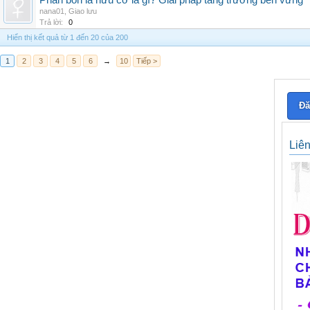
Phân bón lá hữu cơ là gì? Giải pháp tăng trưởng bền vững
nana01
,
Giao lưu
Trả lời:
0
Hiển thị kết quả từ 1 đến 20 của 200
1
2
3
4
5
6
→
10
Tiếp >
Đă
Liê