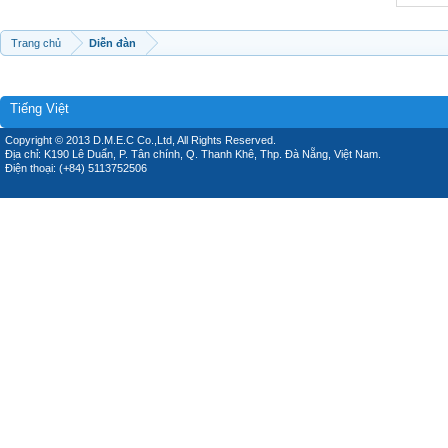
Trang chủ
Diễn đàn
Tiếng Việt
Copyright © 2013 D.M.E.C Co.,Ltd, All Rights Reserved.
Địa chỉ: K190 Lê Duẩn, P. Tân chính, Q. Thanh Khê, Thp. Đà Nẵng, Việt Nam.
Điện thoại: (+84) 5113752506