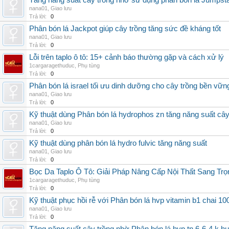
Tăng năng suất cây trồng nhờ sử dụng phân bón lá Jumpsta
nana01
,
Giao lưu
Trả lời:
0
Phân bón lá Jackpot giúp cây trồng tăng sức đề kháng tốt
nana01
,
Giao lưu
Trả lời:
0
Lỗi trên taplo ô tô: 15+ cảnh báo thường gặp và cách xử lý
1cargaragethuduc
,
Phụ tùng
Trả lời:
0
Phân bón lá israel tối ưu dinh dưỡng cho cây trồng bền vữn
nana01
,
Giao lưu
Trả lời:
0
Kỹ thuật dùng Phân bón lá hydrophos zn tăng năng suất câ
nana01
,
Giao lưu
Trả lời:
0
Kỹ thuật dùng phân bón lá hydro fulvic tăng năng suất
nana01
,
Giao lưu
Trả lời:
0
Bọc Da Taplo Ô Tô: Giải Pháp Nâng Cấp Nội Thất Sang Trọ
1cargaragethuduc
,
Phụ tùng
Trả lời:
0
Kỹ thuật phục hồi rễ với Phân bón lá hvp vitamin b1 chai 10
nana01
,
Giao lưu
Trả lời:
0