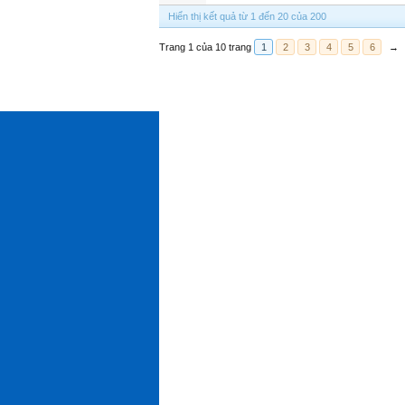
Hiển thị kết quả từ 1 đến 20 của 200
Trang 1 của 10 trang
1
2
3
4
5
6
→