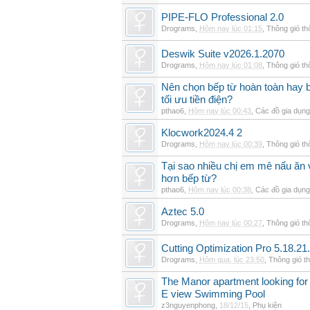
PIPE-FLO Professional 2.0
Drograms
,
Hôm nay lúc 01:15
,
Thông gió t
Deswik Suite v2026.1.2070
Drograms
,
Hôm nay lúc 01:08
,
Thông gió t
Nên chọn bếp từ hoàn toàn hay b
tối ưu tiền điện?
pthao6
,
Hôm nay lúc 00:43
,
Các đồ gia dụn
Klocwork2024.4 2
Drograms
,
Hôm nay lúc 00:39
,
Thông gió t
Tại sao nhiều chị em mê nấu ăn 
hơn bếp từ?
pthao6
,
Hôm nay lúc 00:38
,
Các đồ gia dụn
Aztec 5.0
Drograms
,
Hôm nay lúc 00:27
,
Thông gió t
Cutting Optimization Pro 5.18.21
Drograms
,
Hôm qua, lúc 23:50
,
Thông gió t
The Manor apartment looking for 
E view Swimming Pool
z3nguyenphong
,
18/12/15
,
Phụ kiện