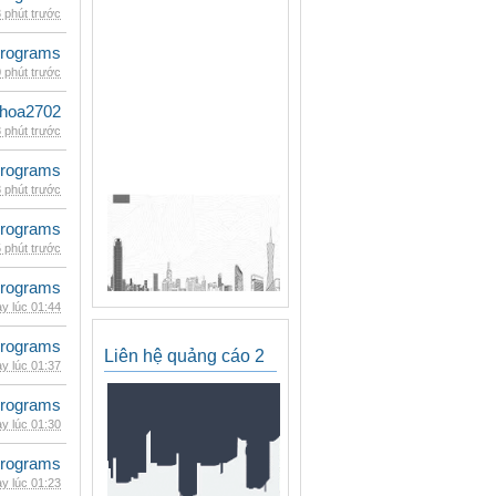
 phút trước
rograms
 phút trước
hoa2702
 phút trước
rograms
 phút trước
rograms
 phút trước
rograms
y lúc 01:44
rograms
Liên hệ quảng cáo 2
y lúc 01:37
rograms
y lúc 01:30
rograms
y lúc 01:23