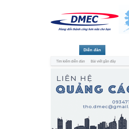
Trang chủ
Diễn đàn
Thành vi
Tìm kiếm diễn đàn
Bài viết gần đây