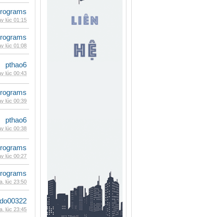
rograms
y lúc 01:15
rograms
y lúc 01:08
pthao6
y lúc 00:43
rograms
y lúc 00:39
pthao6
y lúc 00:38
rograms
y lúc 00:27
rograms
, lúc 23:50
ldo00322
, lúc 23:45