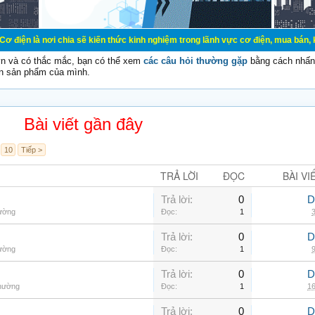
chia sẽ kiến thức kinh nghiệm trong lãnh vực cơ điện, mua bán, ký gửi, cho th
vn và có thắc mắc, bạn có thể xem
các câu hỏi thường gặp
bằng cách nhấn 
n sản phẩm của mình.
Bài viết gần đây
10
Tiếp >
TRẢ LỜI
ĐỌC
BÀI VI
Trả lời:
0
D
hường
Đọc:
1
3
Trả lời:
0
D
hường
Đọc:
1
9
Trả lời:
0
D
thường
Đọc:
1
16
Trả lời:
0
D