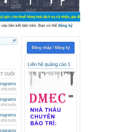
uê hàng hoá dịch vụ cá nhân, gia đình. Mua bán, ký gửi, cho thuê thiết bị hệ t
vào liên kết bên trên. Bạn có thể
đăng ký
Đăng nhập / Đăng ký
Liên hệ quảng cáo 1
ẾT CUỐI
rograms
 phút trước
rograms
 phút trước
rograms
 phút trước
rograms