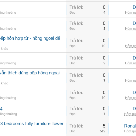
Trả lời:
0
D
hông thường
Đọc:
4
Hôm na
Trả lời:
0
D
hông thường
Đọc:
3
Hôm na
ếp hỗn hợp từ - hồng ngoại để
Trả lời:
0
Đọc:
10
Hôm na
g khác
Trả lời:
0
D
hông thường
Đọc:
9
Hôm na
vẫn thích dùng bếp hồng ngoại
Trả lời:
0
Đọc:
7
Hôm na
g khác
Trả lời:
0
D
hông thường
Đọc:
10
Hôm na
Trả lời:
0
D
.4
hông thường
Đọc:
7
Hôm qua
3 bedrooms fully furniture Tower
Trả lời:
5
Rona
Đọc:
519
Hôm qua