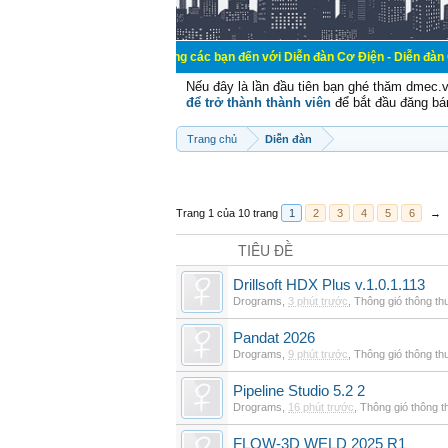
Chào mừng các bạn đến với Diễn đàn Cơ Điện - Diễn đàn Cơ điện là nơi 
Nếu đây là lần đầu tiên bạn ghé thăm dmec.
để trở thành thành viên
để bắt đầu đăng bá
Trang chủ
Diễn đàn
Trang 1 của 10 trang
1
2
3
4
5
6
→
TIÊU ĐỀ
Drillsoft HDX Plus v.1.0.1.113
Drograms
,
3 phút trước
,
Thông gió thông t
Pandat 2026
Drograms
,
9 phút trước
,
Thông gió thông t
Pipeline Studio 5.2 2
Drograms
,
16 phút trước
,
Thông gió thông 
FLOW-3D WELD 2025 R1