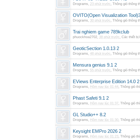
Drograms
,
23 phút trước
,
Thông gió thông 
OVITO(Open Visualization Tool)3
Drograms
,
30 phút trước
,
Thông gió thông 
Trai nghiem game 789kclub
phuockhoa2702
,
38 phút trước
,
Các thiết bị
GeoticSection 1.0.13 2
Drograms
,
48 phút trước
,
Thông gió thông 
Mensura genius 9.1 2
Drograms
,
55 phút trước
,
Thông gió thông 
EViews Enterprise Edition 14.0 2
Drograms
,
Hôm nay lúc 01:44
,
Thông gió t
Phast Safeti 9.1 2
Drograms
,
Hôm nay lúc 01:37
,
Thông gió t
GL Studio++ 8.2
Drograms
,
Hôm nay lúc 01:30
,
Thông gió t
Keysight EMPro 2026 2
Drograms
,
Hôm nay lúc 01:23
,
Thông gió t