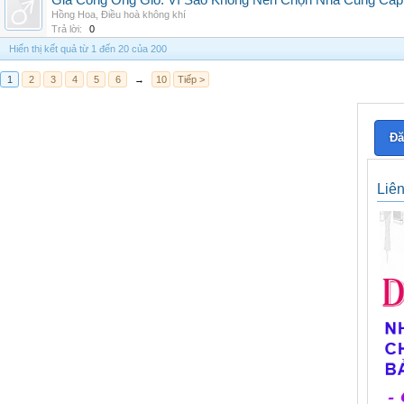
Gia Công Ống Gió: Vì Sao Không Nên Chọn Nhà Cung Cấp
Hồng Hoa
,
Điều hoà không khí
Trả lời:
0
Hiển thị kết quả từ 1 đến 20 của 200
1
2
3
4
5
6
→
10
Tiếp >
Đă
Liê