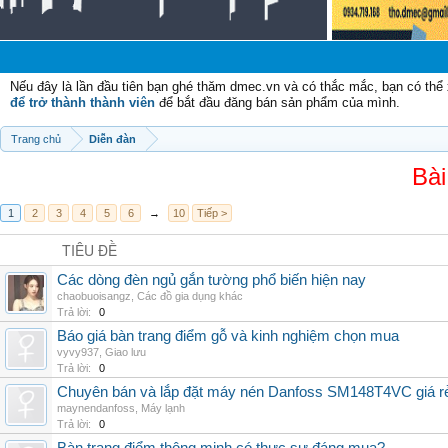
C
Nếu đây là lần đầu tiên bạn ghé thăm dmec.vn và có thắc mắc, bạn có th
để trở thành thành viên
để bắt đầu đăng bán sản phẩm của mình.
Trang chủ
Diễn đàn
Bài
1
2
3
4
5
6
→
10
Tiếp >
TIÊU ĐỀ
Các dòng đèn ngủ gắn tường phổ biến hiện nay
chaobuoisangz
,
Các đồ gia dụng khác
Trả lời:
0
Báo giá bàn trang điểm gỗ và kinh nghiệm chọn mua
vyvy937
,
Giao lưu
Trả lời:
0
Chuyên bán và lắp đặt máy nén Danfoss SM148T4VC giá rẻ,
maynendanfoss
,
Máy lạnh
Trả lời:
0