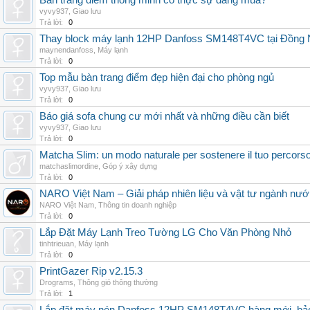
Bàn trang điểm thông minh có thực sự đáng mua?
vyvy937
,
Giao lưu
Trả lời:
0
Thay block máy lạnh 12HP Danfoss SM148T4VC tại Đồng Nai
maynendanfoss
,
Máy lạnh
Trả lời:
0
Top mẫu bàn trang điểm đẹp hiện đại cho phòng ngủ
vyvy937
,
Giao lưu
Trả lời:
0
Báo giá sofa chung cư mới nhất và những điều cần biết
vyvy937
,
Giao lưu
Trả lời:
0
Matcha Slim: un modo naturale per sostenere il tuo percors
matchaslimordine
,
Góp ý xây dựng
Trả lời:
0
NARO Việt Nam – Giải pháp nhiên liệu và vật tư ngành nư
NARO Việt Nam
,
Thông tin doanh nghiệp
Trả lời:
0
Lắp Đặt Máy Lạnh Treo Tường LG Cho Văn Phòng Nhỏ
tinhtrieuan
,
Máy lạnh
Trả lời:
0
PrintGazer Rip v2.15.3
Drograms
,
Thông gió thông thường
Trả lời:
1