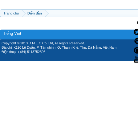
Trang chủ
Diễn đàn
Tiếng Việt
Copyright © 2013 D.M.E.C Co.,Ltd, All Rights Reserved.
Địa chỉ: K190 Lê Duẩn, P. Tân chính, Q. Thanh Khê, Thp. Đà Nẵng, Việt Nam.
Điện thoại: (+84) 5113752506