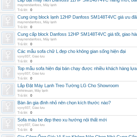
Lắp đặt máy nén Danfoss 12HP SM148T4VC hàng mới, bảo 
maynendanfoss
,
Máy lạnh
Trả lời:
0
Cung ứng block lạnh 12HP Danfoss SM148T4VC giá ưu đãi, 
maynendanfoss
,
Máy lạnh
Trả lời:
0
Cung cấp block Danfoss 12HP SM148T4VC giá tốt, giao hàng
maynendanfoss
,
Máy lạnh
Trả lời:
0
Các mẫu sofa chữ L đẹp cho không gian sống hiện đại
vyvy937
,
Giao lưu
Trả lời:
0
Top mẫu sofa hiện đại bán chạy được nhiều khách hàng lự
vyvy937
,
Giao lưu
Trả lời:
0
Lắp Đặt Máy Lạnh Treo Tường LG Cho Showroom
tinhtrieuan
,
Máy lạnh
Trả lời:
0
Bàn ăn gia đình nhỏ nên chọn kích thước nào?
vyvy937
,
Giao lưu
Trả lời:
0
Sofa màu be đẹp theo xu hướng nội thất mới
vyvy937
,
Giao lưu
Trả lời:
0