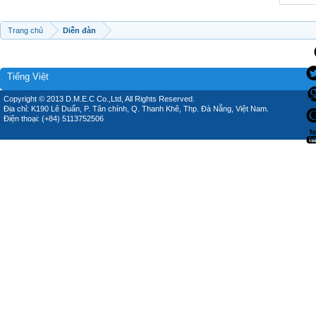
Trang chủ
Diễn đàn
Tiếng Việt
Copyright © 2013 D.M.E.C Co.,Ltd, All Rights Reserved.
Địa chỉ: K190 Lê Duẩn, P. Tân chính, Q. Thanh Khê, Thp. Đà Nẵng, Việt Nam.
Điện thoại: (+84) 5113752506