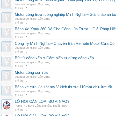
Motor cổng trượt Minh Nghĩa – Giải pháp hiện đại cho cổng l
suacuacuongiare
,
Xây dựng
Trả lời:
0
Motor cổng trượt công nghiệp Minh Nghĩa – Giải pháp an to
suacuacuongiare
,
Xây dựng
Trả lời:
0
Bánh Xe Xoay 360 Độ Cho Cổng Lùa Trượt – Giải Pháp Hiệ
suacuacuongiare
,
Xây dựng
Trả lời:
0
Công Ty Minh Nghĩa – Chuyên Bán Remote Motor Cửa Cổn
suacuacuongiare
,
Xây dựng
Trả lời:
0
Bút từ cổng xếp & Cảm biến tự dừng cổng xếp
suacuacuongiare
,
Xây dựng
Trả lời:
0
Motor cổng con rùa
suacuacuongiare
,
Xây dựng
Trả lời:
0
Bánh xe cửa lùa sắt ray V kích thước 110mm chịu lực 
suacuacuongiare
,
Xây dựng
Trả lời:
0
LÒ HƠI CẦN LOẠI BƠM NÀO?
Pump Pro Bơm Công Nghiệp
,
Thoát nước
Trả lời:
0