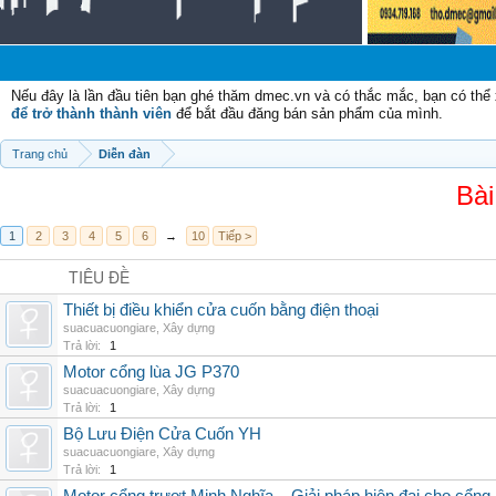
Nếu đây là lần đầu tiên bạn ghé thăm dmec.vn và có thắc mắc, bạn có th
để trở thành thành viên
để bắt đầu đăng bán sản phẩm của mình.
Trang chủ
Diễn đàn
Bài
1
2
3
4
5
6
→
10
Tiếp >
TIÊU ĐỀ
Thiết bị điều khiển cửa cuốn bằng điện thoại
suacuacuongiare
,
Xây dựng
Trả lời:
1
Motor cổng lùa JG P370
suacuacuongiare
,
Xây dựng
Trả lời:
1
Bộ Lưu Điện Cửa Cuốn YH
suacuacuongiare
,
Xây dựng
Trả lời:
1