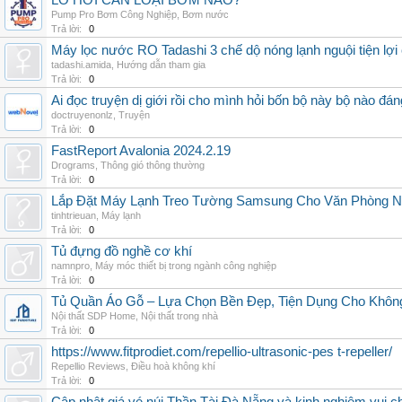
LÒ HƠI CẦN LOẠI BƠM NÀO?
Pump Pro Bơm Công Nghiệp
,
Bơm nước
Trả lời:
0
Máy lọc nước RO Tadashi 3 chế dộ nóng lạnh nguội tiện lợi 
tadashi.amida
,
Hướng dẫn tham gia
Trả lời:
0
Ai đọc truyện dị giới rồi cho mình hỏi bốn bộ này bộ nào đá
doctruyenonlz
,
Truyện
Trả lời:
0
FastReport Avalonia 2024.2.19
Drograms
,
Thông gió thông thường
Trả lời:
0
Lắp Đặt Máy Lạnh Treo Tường Samsung Cho Văn Phòng 
tinhtrieuan
,
Máy lạnh
Trả lời:
0
Tủ đựng đồ nghề cơ khí
namnpro
,
Máy móc thiết bị trong ngành công nghiệp
Trả lời:
0
Tủ Quần Áo Gỗ – Lựa Chọn Bền Đẹp, Tiện Dụng Cho Khôn
Nội thất SDP Home
,
Nội thất trong nhà
Trả lời:
0
https://www.fitprodiet.com/repellio-ultrasonic-pes t-repeller/
Repellio Reviews
,
Điều hoà không khí
Trả lời:
0