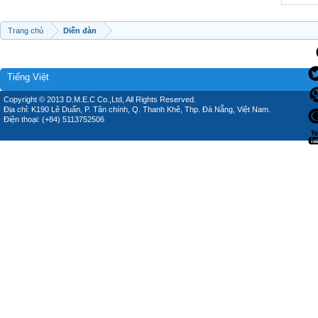
Trang chủ
Diễn đàn
Tiếng Việt
Copyright © 2013 D.M.E.C Co.,Ltd, All Rights Reserved.
Địa chỉ: K190 Lê Duẩn, P. Tân chính, Q. Thanh Khê, Thp. Đà Nẵng, Việt Nam.
Điện thoại: (+84) 5113752506