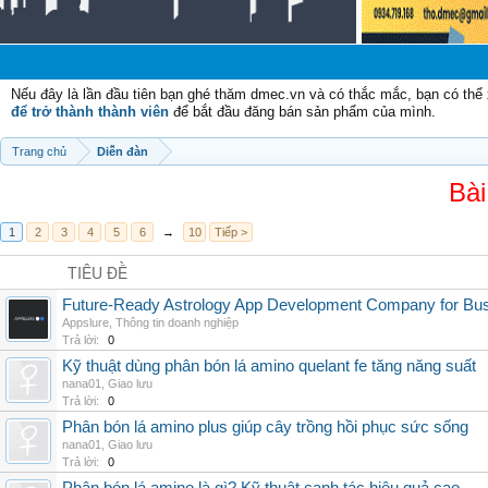
Chà
Nếu đây là lần đầu tiên bạn ghé thăm dmec.vn và có thắc mắc, bạn có th
để trở thành thành viên
để bắt đầu đăng bán sản phẩm của mình.
Trang chủ
Diễn đàn
Bài
1
2
3
4
5
6
→
10
Tiếp >
TIÊU ĐỀ
Future-Ready Astrology App Development Company for Bu
Appslure
,
Thông tin doanh nghiệp
Trả lời:
0
Kỹ thuật dùng phân bón lá amino quelant fe tăng năng suất
nana01
,
Giao lưu
Trả lời:
0
Phân bón lá amino plus giúp cây trồng hồi phục sức sống
nana01
,
Giao lưu
Trả lời:
0