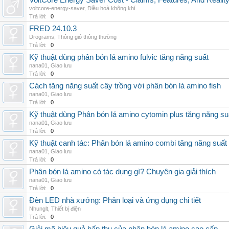
VoltCore Energy Saver Cost - Claims, Features, And Reality
voltcore-energy-saver
,
Điều hoà không khí
Trả lời:
0
FRED 24.10.3
Drograms
,
Thông gió thông thường
Trả lời:
0
Kỹ thuật dùng phân bón lá amino fulvic tăng năng suất
nana01
,
Giao lưu
Trả lời:
0
Cách tăng năng suất cây trồng với phân bón lá amino fish
nana01
,
Giao lưu
Trả lời:
0
Kỹ thuật dùng Phân bón lá amino cytomin plus tăng năng su
nana01
,
Giao lưu
Trả lời:
0
Kỹ thuật canh tác: Phân bón lá amino combi tăng năng suất
nana01
,
Giao lưu
Trả lời:
0
Phân bón lá amino có tác dụng gì? Chuyên gia giải thích
nana01
,
Giao lưu
Trả lời:
0
Đèn LED nhà xưởng: Phân loại và ứng dụng chi tiết
Nhunglt
,
Thiết bị điện
Trả lời:
0