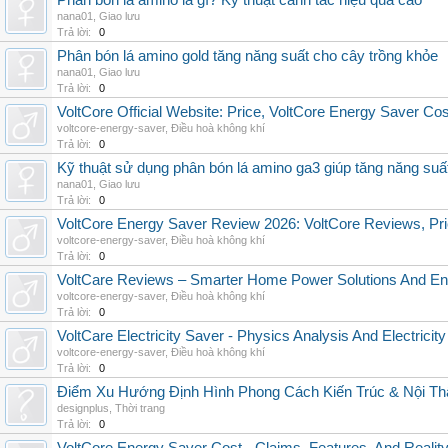
Phân bón lá amino là gì? Kỹ thuật canh tác hiệu quả cao
nana01
,
Giao lưu
Trả lời:
0
Phân bón lá amino gold tăng năng suất cho cây trồng khỏe
nana01
,
Giao lưu
Trả lời:
0
VoltCore Official Website: Price, VoltCore Energy Saver Co
voltcore-energy-saver
,
Điều hoà không khí
Trả lời:
0
Kỹ thuật sử dụng phân bón lá amino ga3 giúp tăng năng suấ
nana01
,
Giao lưu
Trả lời:
0
VoltCore Energy Saver Review 2026: VoltCore Reviews, Pric
voltcore-energy-saver
,
Điều hoà không khí
Trả lời:
0
VoltCare Reviews – Smarter Home Power Solutions And Ene
voltcore-energy-saver
,
Điều hoà không khí
Trả lời:
0
VoltCare Electricity Saver - Physics Analysis And Electrici
voltcore-energy-saver
,
Điều hoà không khí
Trả lời:
0
Điểm Xu Hướng Định Hình Phong Cách Kiến Trúc & Nội Thấ
designplus
,
Thời trang
Trả lời:
0