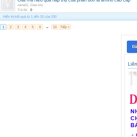
Giải mã hiệu quả hấp thụ của phân bón lá amino cao cấp
nana01
,
Giao lưu
Trả lời:
0
Hiển thị kết quả từ 1 đến 20 của 200
1
2
3
4
5
6
→
10
Tiếp >
Đă
Liê